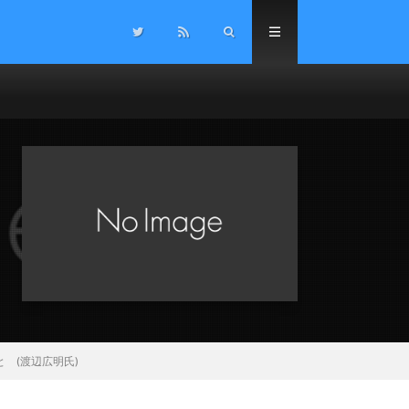
 (渡辺広明氏)