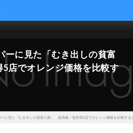
す
提供する総合トレンドサイトです。５chまとめサイトを読みやすくまとめま
 サイエンス マネー 海外の反応
パーに見た「むき出しの貧富
得5店でオレンジ価格を比較す
ーに見た「むき出しの貧富の差」 超高級～低所得5店でオレンジ価格を比較すると