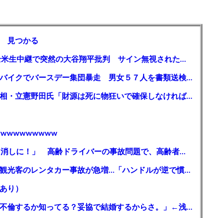
 見つかる
【MLB】「大谷は謙虚ではない」少女が全米生中継で突然の大谷翔平批判 サイン無視された過去明かす
【千葉】「みんなで走れて楽しかった」 バイクでバースデー集団暴走 男女５７人を書類送検 SNSで参加者募る
ガソリン減税、１兆円の財源必要 石破首相・立憲野田氏「財源は死に物狂いで確保しなければならない」「本当に死に物狂いで」
wwwwwwwww
【芸能】高橋真麻「80代で免許を全員取り消しに！」 高齢ドライバーの事故問題で、高齢者の運転免許取り消し法を提案
【🗻】「富士山きれいに撮りたい」外国人観光客のレンタカー事故が急増…「ハンドルが逆で慣れず」、道の狭さも
あり）
シンガーソングライター・平井大「なんで不倫するか知ってる？妥協で結婚するからさ。」←浅すぎると大炎上