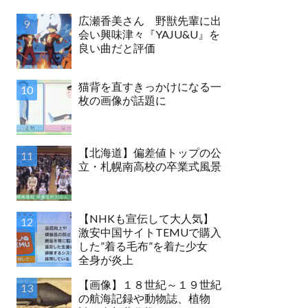
広瀬香美さん 野獣先輩に出
会い興味津々『YAJU&U』を
良い曲だと評価
猫背を直すきっかけになる一
枚の画像が話題に
【北海道】偏差値トップの公
立・札幌南高校の卒業式風景
【NHKも宣伝して大人気】
激安中国サイトTEMUで購入
した”着る毛布”を着た少女
全身が炎上
【画像】１８世紀～１９世紀
の航海記録や動物誌、植物