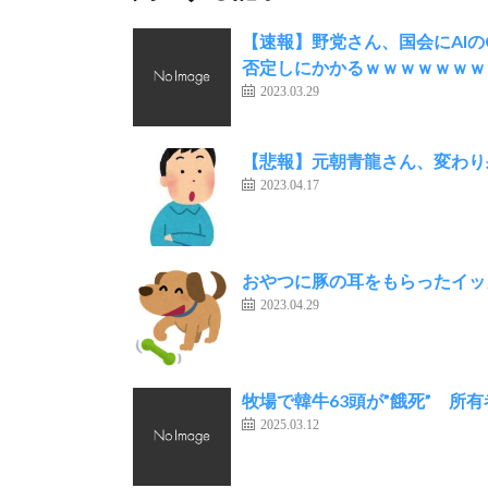
【速報】野党さん、国会にAIの
否定しにかかるｗｗｗｗｗｗｗ
2023.03.29
【悲報】元朝青龍さん、変わり
2023.04.17
おやつに豚の耳をもらったイッ
2023.04.29
牧場で韓牛63頭が”餓死” 所
2025.03.12