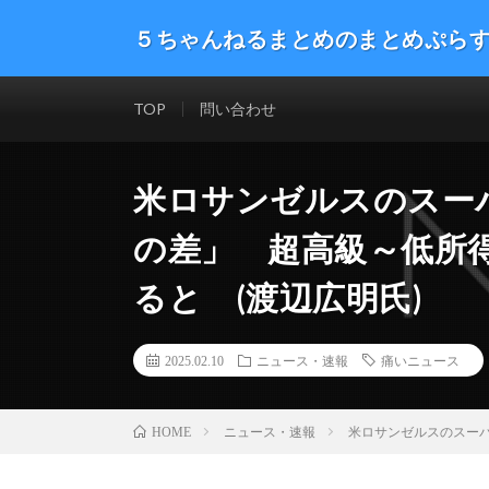
５ちゃんねるまとめのまとめぷら
話題のニュースや最新情報を幅広いジャンルをまとめて
した。ネタ・速報 エンタメ 生活 趣味 漫画アニメ ゲーム
TOP
問い合わせ
米ロサンゼルスのスー
の差」 超高級～低所
ると (渡辺広明氏)
2025.02.10
ニュース・速報
痛いニュース
ニュース・速報
米ロサンゼルスのスーパ
HOME