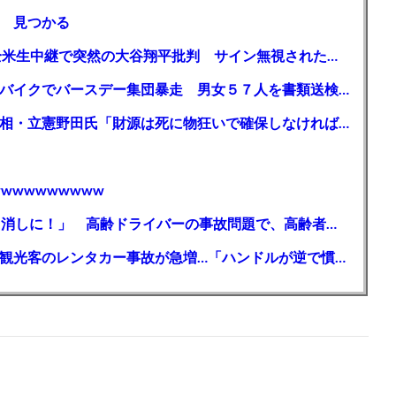
 見つかる
【MLB】「大谷は謙虚ではない」少女が全米生中継で突然の大谷翔平批判 サイン無視された過去明かす
【千葉】「みんなで走れて楽しかった」 バイクでバースデー集団暴走 男女５７人を書類送検 SNSで参加者募る
ガソリン減税、１兆円の財源必要 石破首相・立憲野田氏「財源は死に物狂いで確保しなければならない」「本当に死に物狂いで」
wwwwwwwww
【芸能】高橋真麻「80代で免許を全員取り消しに！」 高齢ドライバーの事故問題で、高齢者の運転免許取り消し法を提案
【🗻】「富士山きれいに撮りたい」外国人観光客のレンタカー事故が急増…「ハンドルが逆で慣れず」、道の狭さも