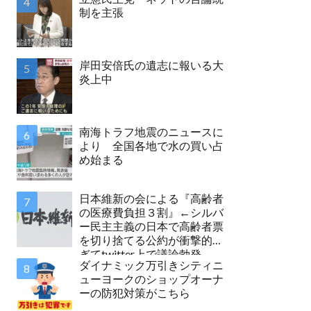
制を主張
岸田安倍氏の遺志に報いる大
炎上中
南海トラフ地震のニュースに
より 全国各地で水の買い占
め始まる
日本維新の会による『高齢者
の医療費負担３割』←シルバ
ー民主主義の日本で高齢者票
を切り捨てる公約が衝撃的す
ぎてtwitter上で議論勃発
ダイナミック万引きシティニ
ューヨークのショップオーナ
ーの防犯対策がこちら