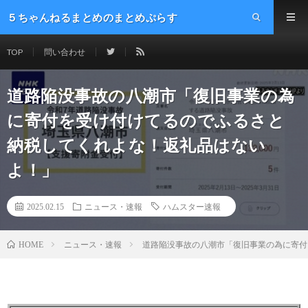
５ちゃんねるまとめのまとめぷらす
TOP
問い合わせ
道路陥没事故の八潮市「復旧事業の為
に寄付を受け付けてるのでふるさと
納税してくれよな！返礼品はない
よ！」
2025.02.15
ニュース・速報
ハムスター速報
ニュース・速報
道路陥没事故の八潮市「復旧事業の為に寄付
HOME