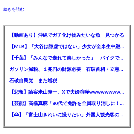
続きを読む
【動画あり】沖縄でガチ化け物みたいな魚 見つかる
【MLB】「大谷は謙虚ではない」少女が全米生中継で突然の大谷翔平批判 サイン無視された過去明かす
【千葉】「みんなで走れて楽しかった」 バイクでバースデー集団暴走 男女５７人を書類送検 SNSで参加者募る
ガソリン減税、１兆円の財源必要 石破首相・立憲野田氏「財源は死に物狂いで確保しなければならない」「本当に死に物狂いで」
石破自民党 また増税
【悲報】論客米山隆一、Xで夫婦喧嘩wwwwwwwwwwww
【芸能】高橋真麻「80代で免許を全員取り消しに！」 高齢ドライバーの事故問題で、高齢者の運転免許取り消し法を提案
【🗻】「富士山きれいに撮りたい」外国人観光客のレンタカー事故が急増…「ハンドルが逆で慣れず」、道の狭さも