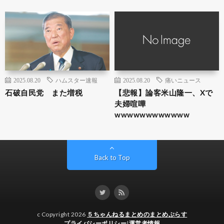
2025.08.20
ハムスター速報
2025.08.20
痛いニュース
石破自民党 また増税
【悲報】論客米山隆一、Xで
夫婦喧嘩
wwwwwwwwwwww
Back to Top
c Copyright 2026
５ちゃんねるまとめのまとめぷらす
プライバシーポリシー
|
運営者情報