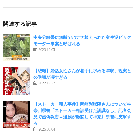
関連する記事
中央分離帯に無断でバナナ植えられた案件逆ビッグ
モーター事案と呼ばれる
2023.10.05
【悲報】婚活女性さんが相手に求める年収、現実と
の乖離が凄すぎる
2022.12.27
【ストーカー殺人事件】岡崎彩咲陽さんについて神
奈川県警「ストーカー相談受けた認識なし」記者会
見で虚偽報告←遺族が激怒して神奈川県警に突撃す
る
2025.05.04