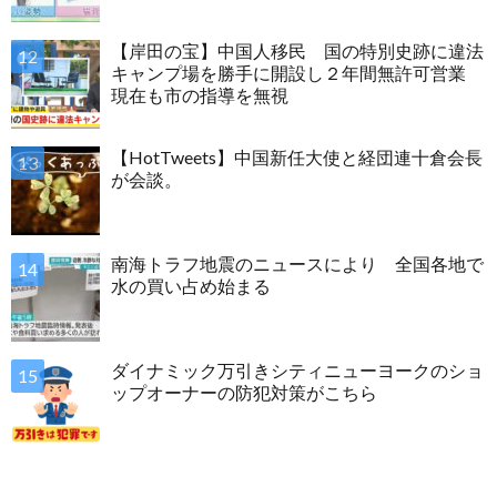
【岸田の宝】中国人移民 国の特別史跡に違法
キャンプ場を勝手に開設し２年間無許可営業
現在も市の指導を無視
【HotTweets】中国新任大使と経団連十倉会長
が会談。
南海トラフ地震のニュースにより 全国各地で
水の買い占め始まる
ダイナミック万引きシティニューヨークのショ
ップオーナーの防犯対策がこちら