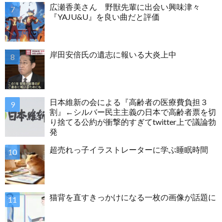
広瀬香美さん 野獣先輩に出会い興味津々
『YAJU&U』を良い曲だと評価
岸田安倍氏の遺志に報いる大炎上中
日本維新の会による『高齢者の医療費負担３
割』←シルバー民主主義の日本で高齢者票を切
り捨てる公約が衝撃的すぎてtwitter上で議論勃
発
超売れっ子イラストレーターに学ぶ睡眠時間
猫背を直すきっかけになる一枚の画像が話題に