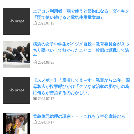
エアコン利用者「弱で使うと節約になる」ダイキン
「弱で使い続けると電気使用量増加」
2023.07.15
横浜の女子中学生がイジメ自殺←教育委員会がきっ
ちり隠ぺいして無かったことに 幹部は退職して逃
亡
2024.08.25
【スノボー】「反省してま～す」発言から15年 国
母和宏が投票呼びかけ「クソな政治家の肥やしの為
に俺らが苦労するのおかしい」
2025.07.17
菅義偉元総理の現在・・・これもう半分虐待だろ
2024.10.17