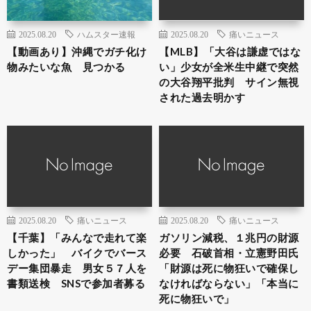
2025.08.20
ハムスター速報
2025.08.20
痛いニュース
【動画あり】沖縄でガチ化け
【MLB】「大谷は謙虚ではな
物みたいな魚 見つかる
い」少女が全米生中継で突然
の大谷翔平批判 サイン無視
された過去明かす
2025.08.20
痛いニュース
2025.08.20
痛いニュース
【千葉】「みんなで走れて楽
ガソリン減税、１兆円の財源
しかった」 バイクでバース
必要 石破首相・立憲野田氏
デー集団暴走 男女５７人を
「財源は死に物狂いで確保し
書類送検 SNSで参加者募る
なければならない」「本当に
死に物狂いで」