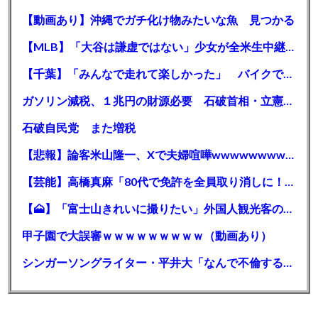
【動画あり】沖縄でガチ化け物みたいな魚 見つかる
【MLB】「大谷は謙虚ではない」少女が全米生中継で突然の大谷翔平批判 サイン無視された過去明かす
【千葉】「みんなで走れて楽しかった」 バイクでバースデー集団暴走 男女５７人を書類送検 SNSで参加者募る
ガソリン減税、１兆円の財源必要 石破首相・立憲野田氏「財源は死に物狂いで確保しなければならない」「本当に死に物狂いで」
石破自民党 また増税
【悲報】論客米山隆一、Xで夫婦喧嘩wwwwwwwwwwww
【芸能】高橋真麻「80代で免許を全員取り消しに！」 高齢ドライバーの事故問題で、高齢者の運転免許取り消し法を提案
【🗻】「富士山きれいに撮りたい」外国人観光客のレンタカー事故が急増…「ハンドルが逆で慣れず」、道の狭さも
甲子園で大誤審ｗｗｗｗｗｗｗｗｗ（動画あり）
シンガーソングライター・平井大「なんで不倫するか知ってる？妥協で結婚するからさ。」←浅すぎると大炎上