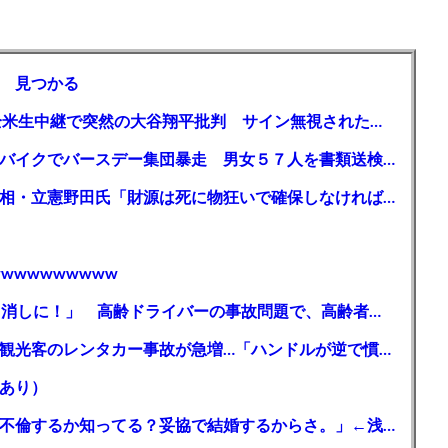
 見つかる
【MLB】「大谷は謙虚ではない」少女が全米生中継で突然の大谷翔平批判 サイン無視された過去明かす
【千葉】「みんなで走れて楽しかった」 バイクでバースデー集団暴走 男女５７人を書類送検 SNSで参加者募る
ガソリン減税、１兆円の財源必要 石破首相・立憲野田氏「財源は死に物狂いで確保しなければならない」「本当に死に物狂いで」
wwwwwwwww
【芸能】高橋真麻「80代で免許を全員取り消しに！」 高齢ドライバーの事故問題で、高齢者の運転免許取り消し法を提案
【🗻】「富士山きれいに撮りたい」外国人観光客のレンタカー事故が急増…「ハンドルが逆で慣れず」、道の狭さも
あり）
シンガーソングライター・平井大「なんで不倫するか知ってる？妥協で結婚するからさ。」←浅すぎると大炎上