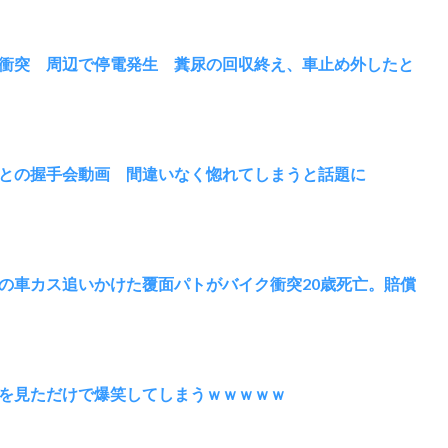
衝突 周辺で停電発生 糞尿の回収終え、車止め外したと
との握手会動画 間違いなく惚れてしまうと話題に
の車カス追いかけた覆面パトがバイク衝突20歳死亡。賠償
を見ただけで爆笑してしまうｗｗｗｗｗ