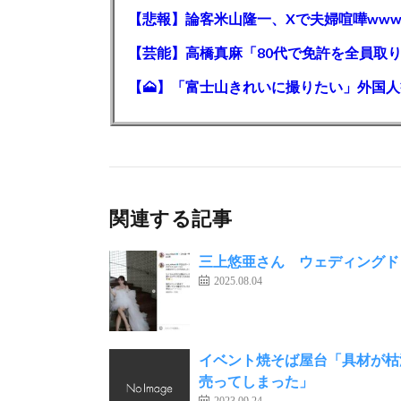
【悲報】論客米山隆一、Xで夫婦喧嘩www
関連する記事
三上悠亜さん ウェディングド
2025.08.04
イベント焼そば屋台「具材が枯
売ってしまった」
2023.09.24