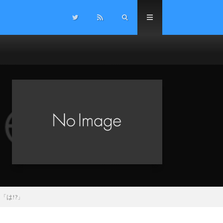
「は!?」