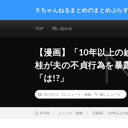
５ちゃんねるまとめのまとめぷら
話題のニュースや最新情報を幅広いジャンルをまとめて
した。ネタ・速報 エンタメ 生活 趣味 漫画アニメ ゲーム
TOP
問い合わせ
【漫画】「10年以上
桂が夫の不貞行為を暴
「は!?」
2025.03.12
ニュース・速報
痛いニュース
ニュース・速報
【漫画】「10年以上の
HOME