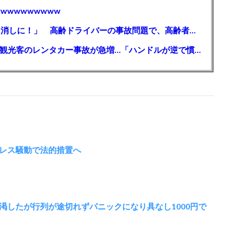
wwwwwwwww
【芸能】高橋真麻「80代で免許を全員取り消しに！」 高齢ドライバーの事故問題で、高齢者の運転免許取り消し法を提案
【🗻】「富士山きれいに撮りたい」外国人観光客のレンタカー事故が急増…「ハンドルが逆で慣れず」、道の狭さも
レス騒動で法的措置へ
渇したが行列が途切れずパニックになり具なし1000円で