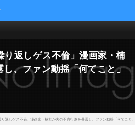
す
提供する総合トレンドサイトです。５chまとめサイトを読みやすくまとめま
 サイエンス マネー 海外の反応
の繰り返しゲス不倫」漫画家・楠
露し、ファン動揺「何てこと」
繰り返しゲス不倫」漫画家・楠桂が夫の不貞行為を暴露し、ファン動揺「何てこと」