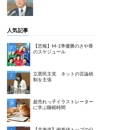
人気記事
【悲報】M-1準優勝のさや香
のスケジュール
立憲民主党 ネットの言論統
制を主張
超売れっ子イラストレーター
に学ぶ睡眠時間
【北海道】偏差値トップの公