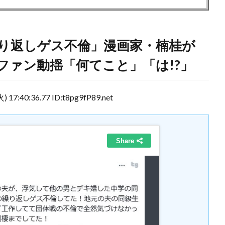
繰り返しゲス不倫」漫画家・楠桂が
ファン動揺「何てこと」「は!?」
 17:40:36.77 ID:t8pg9fP89.net