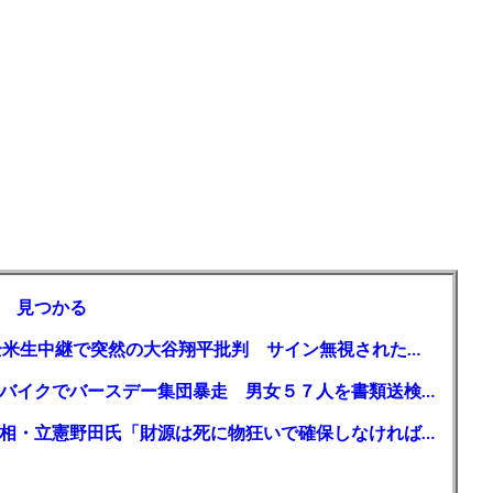
 見つかる
【MLB】「大谷は謙虚ではない」少女が全米生中継で突然の大谷翔平批判 サイン無視された過去明かす
【千葉】「みんなで走れて楽しかった」 バイクでバースデー集団暴走 男女５７人を書類送検 SNSで参加者募る
ガソリン減税、１兆円の財源必要 石破首相・立憲野田氏「財源は死に物狂いで確保しなければならない」「本当に死に物狂いで」