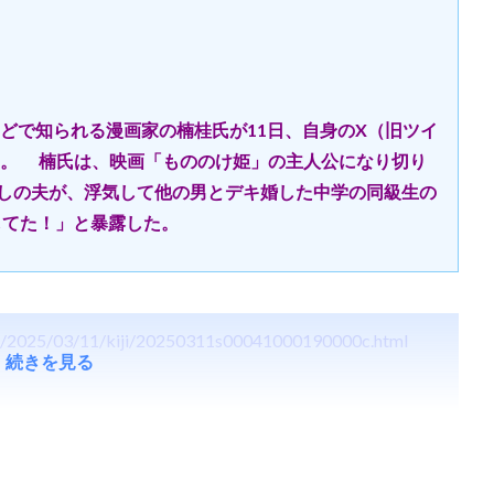
で知られる漫画家の楠桂氏が11日、自身のX（旧ツイ
た。 楠氏は、映画「もののけ姫」の主人公になり切り
たしの夫が、浮気して他の男とデキ婚した中学の同級生の
してた！」と暴露した。
ews/2025/03/11/kiji/20250311s00041000190000c.html
続きを見る