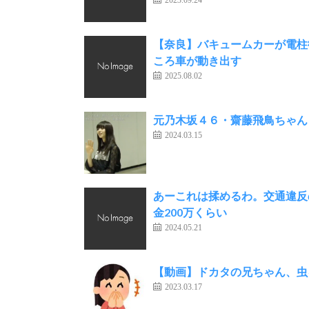
【奈良】バキュームカーが電柱
ころ車が動き出す
2025.08.02
元乃木坂４６・齋藤飛鳥ちゃん
2024.03.15
あーこれは揉めるわ。交通違反
金200万くらい
2024.05.21
【動画】ドカタの兄ちゃん、虫
2023.03.17