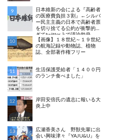
日本維新の会による『高齢者
の医療費負担３割』←シルバ
ー民主主義の日本で高齢者票
を切り捨てる公約が衝撃的す
ぎてtwitter上で議論勃発
【画像】１８世紀～１９世紀
の航海記録や動物誌、植物
誌、全部著作権フリー
生活保護受給者「１４００円
のランチ食べました」
岸田安倍氏の遺志に報いる大
炎上中
広瀬香美さん 野獣先輩に出
会い興味津々『YAJU&U』を