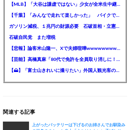
【MLB】「大谷は謙虚ではない」少女が全米生中継で突然の大谷翔平批判 サイン無視された過去明かす
【千葉】「みんなで走れて楽しかった」 バイクでバースデー集団暴走 男女５７人を書類送検 SNSで参加者募る
ガソリン減税、１兆円の財源必要 石破首相・立憲野田氏「財源は死に物狂いで確保しなければならない」「本当に死に物狂いで」
石破自民党 また増税
【悲報】論客米山隆一、Xで夫婦喧嘩wwwwwwwwwwww
【芸能】高橋真麻「80代で免許を全員取り消しに！」 高齢ドライバーの事故問題で、高齢者の運転免許取り消し法を提案
【🗻】「富士山きれいに撮りたい」外国人観光客のレンタカー事故が急増…「ハンドルが逆で慣れず」、道の狭さも
関連する記事
上がったバッテリーは下げるのお姉さんでお馴染み