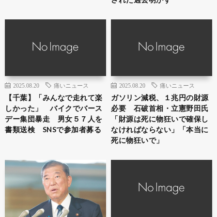
2025.08.20
痛いニュース
2025.08.20
痛いニュース
【千葉】「みんなで走れて楽
ガソリン減税、１兆円の財源
しかった」 バイクでバース
必要 石破首相・立憲野田氏
デー集団暴走 男女５７人を
「財源は死に物狂いで確保し
書類送検 SNSで参加者募る
なければならない」「本当に
死に物狂いで」