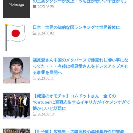
の三条タクシーか炎上「うちはかわいい子ばかり」
2023.08.29
日本 世界の知的な国ランキングで世界首位に
2024.08.02
福原愛さん中国のメタバースで爆売れし凄い事にな
ってた・・・今後は福原愛さんをドレスアップさせ
る事業を展開へ
2023.03.11
【俺達のオモチャ】コムドットさん 全ての
Youtuberに宣戦布告するイキリ方がイケメンすぎて
懐かしいと話題に
2024.03.13
【甲子園】広島県・広陵高校の集団暴行性犯罪者