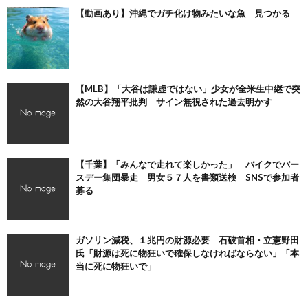
【動画あり】沖縄でガチ化け物みたいな魚 見つかる
【MLB】「大谷は謙虚ではない」少女が全米生中継で突
然の大谷翔平批判 サイン無視された過去明かす
【千葉】「みんなで走れて楽しかった」 バイクでバー
スデー集団暴走 男女５７人を書類送検 SNSで参加者
募る
ガソリン減税、１兆円の財源必要 石破首相・立憲野田
氏「財源は死に物狂いで確保しなければならない」「本
当に死に物狂いで」