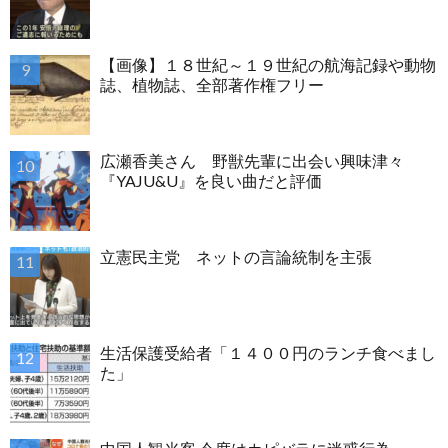
【画像】１８世紀～１９世紀の航海記録や動物
誌、植物誌、全部著作権フリー
広瀬香美さん 野獣先輩に出会い興味津々
『YAJU&U』を良い曲だと評価
立憲民主党 ネットの言論統制を主張
生活保護受給者「１４００円のランチ食べまし
た」