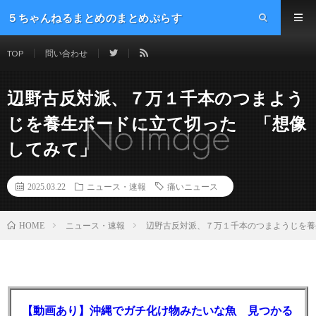
５ちゃんねるまとめのまとめぷらす
TOP
問い合わせ
辺野古反対派、７万１千本のつまよう
じを養生ボードに立て切った 「想像
してみて」
2025.03.22
ニュース・速報
痛いニュース
ニュース・速報
辺野古反対派、７万１千本のつまようじを養
HOME
【動画あり】沖縄でガチ化け物みたいな魚 見つかる