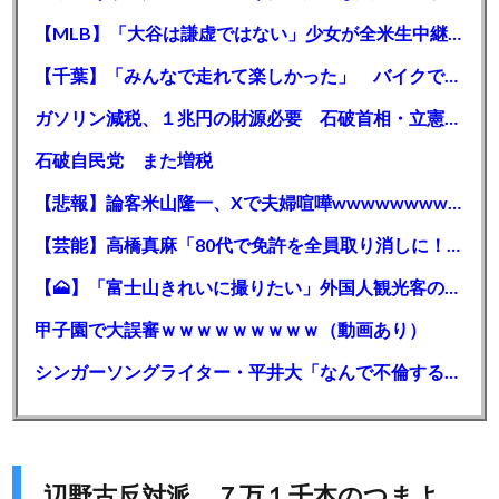
【MLB】「大谷は謙虚ではない」少女が全米生中継で突然の大谷翔平批判 サイン無視された過去明かす
【千葉】「みんなで走れて楽しかった」 バイクでバースデー集団暴走 男女５７人を書類送検 SNSで参加者募る
ガソリン減税、１兆円の財源必要 石破首相・立憲野田氏「財源は死に物狂いで確保しなければならない」「本当に死に物狂いで」
石破自民党 また増税
【悲報】論客米山隆一、Xで夫婦喧嘩wwwwwwwwwwww
【芸能】高橋真麻「80代で免許を全員取り消しに！」 高齢ドライバーの事故問題で、高齢者の運転免許取り消し法を提案
【🗻】「富士山きれいに撮りたい」外国人観光客のレンタカー事故が急増…「ハンドルが逆で慣れず」、道の狭さも
甲子園で大誤審ｗｗｗｗｗｗｗｗｗ（動画あり）
シンガーソングライター・平井大「なんで不倫するか知ってる？妥協で結婚するからさ。」←浅すぎると大炎上
辺野古反対派、７万１千本のつまよ