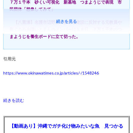
７万１千本 砂くい可視化 新基地 つまようじで表現 市
民団体「想像してみて」
続きを見る
【八重瀬】名護市辺野古の新基地建設に反対する元教員や
島ぐるみ会議いとまんのメンバーは１８日、７万１千本のつ
まようじを養生ボードに立て切った。
引用元
https://www.okinawatimes.co.jp/articles/-/1548246
続きを読む
【動画あり】沖縄でガチ化け物みたいな魚 見つかる