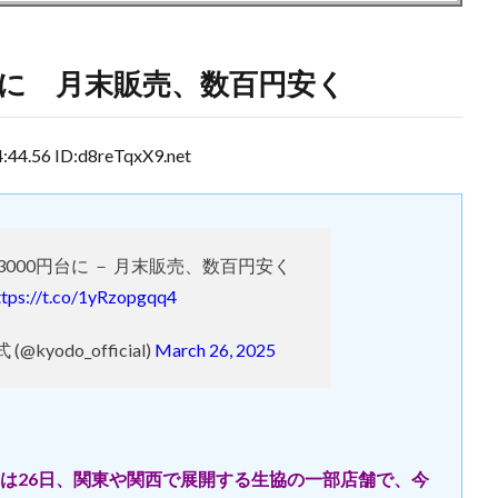
台に 月末販売、数百円安く
.56 ID:d8reTqxX9.net
000円台に － 月末販売、数百円安く
ttps://t.co/1yRzopgqq4
kyodo_official)
March 26, 2025
は26日、関東や関西で展開する生協の一部店舗で、今