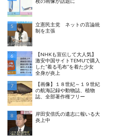
枚の画像が話題に
立憲民主党 ネットの言論統
制を主張
【NHKも宣伝して大人気】
激安中国サイトTEMUで購入
した”着る毛布”を着た少女
全身が炎上
【画像】１８世紀～１９世紀
の航海記録や動物誌、植物
誌、全部著作権フリー
岸田安倍氏の遺志に報いる大
炎上中