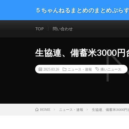
５ちゃんねるまとめのまとめぷら
話題のニュースや最新情報を幅広いジャンルをまとめて
した。ネタ・速報 エンタメ 生活 趣味 漫画アニメ ゲーム
TOP
問い合わせ
生協連、備蓄米3000
2025.03.26
ニュース・速報
痛いニュース
ニュース・速報
生協連、備蓄米3000
HOME