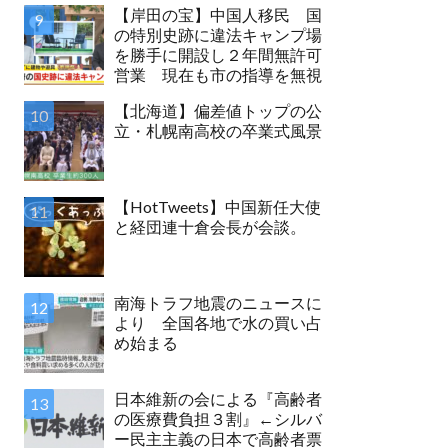
【岸田の宝】中国人移民 国
の特別史跡に違法キャンプ場
を勝手に開設し２年間無許可
営業 現在も市の指導を無視
【北海道】偏差値トップの公
立・札幌南高校の卒業式風景
【HotTweets】中国新任大使
と経団連十倉会長が会談。
南海トラフ地震のニュースに
より 全国各地で水の買い占
め始まる
日本維新の会による『高齢者
の医療費負担３割』←シルバ
ー民主主義の日本で高齢者票