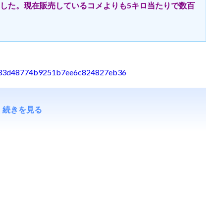
した。現在販売しているコメよりも5キロ当たりで数百
0b5f33d48774b9251b7ee6c824827eb36
続きを見る