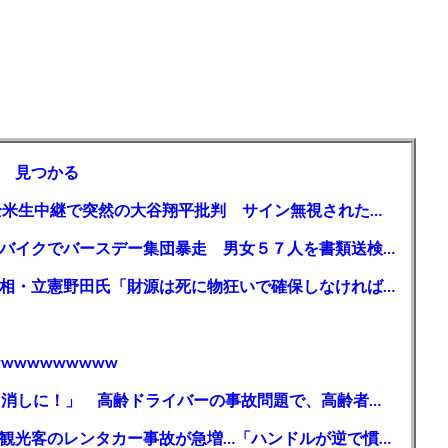
 見つかる
【MLB】「大谷は謙虚ではない」少女が全米生中継で突然の大谷翔平批判 サイン無視された過去明かす
【千葉】「みんなで走れて楽しかった」 バイクでバースデー集団暴走 男女５７人を書類送検 SNSで参加者募る
ガソリン減税、１兆円の財源必要 石破首相・立憲野田氏「財源は死に物狂いで確保しなければならない」「本当に死に物狂いで」
wwwwwwwww
【芸能】高橋真麻「80代で免許を全員取り消しに！」 高齢ドライバーの事故問題で、高齢者の運転免許取り消し法を提案
【🗻】「富士山きれいに撮りたい」外国人観光客のレンタカー事故が急増…「ハンドルが逆で慣れず」、道の狭さも