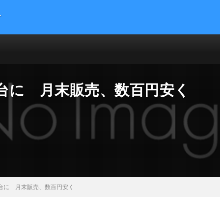
す
提供する総合トレンドサイトです。５chまとめサイトを読みやすくまとめま
 サイエンス マネー 海外の反応
円台に 月末販売、数百円安く
円台に 月末販売、数百円安く