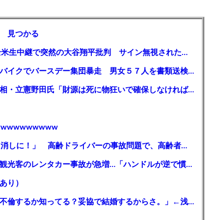
 見つかる
【MLB】「大谷は謙虚ではない」少女が全米生中継で突然の大谷翔平批判 サイン無視された過去明かす
【千葉】「みんなで走れて楽しかった」 バイクでバースデー集団暴走 男女５７人を書類送検 SNSで参加者募る
ガソリン減税、１兆円の財源必要 石破首相・立憲野田氏「財源は死に物狂いで確保しなければならない」「本当に死に物狂いで」
wwwwwwwww
【芸能】高橋真麻「80代で免許を全員取り消しに！」 高齢ドライバーの事故問題で、高齢者の運転免許取り消し法を提案
【🗻】「富士山きれいに撮りたい」外国人観光客のレンタカー事故が急増…「ハンドルが逆で慣れず」、道の狭さも
あり）
シンガーソングライター・平井大「なんで不倫するか知ってる？妥協で結婚するからさ。」←浅すぎると大炎上