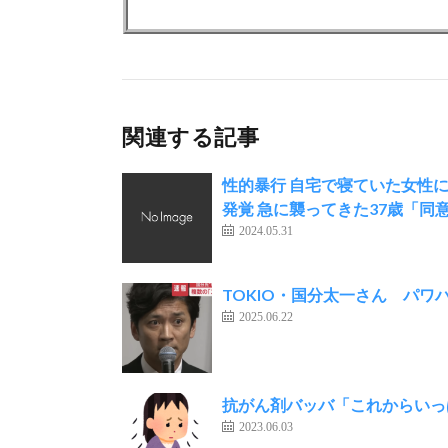
関連する記事
性的暴行 自宅で寝ていた女性に
発覚 急に襲ってきた37歳「同
2024.05.31
TOKIO・国分太一さん パ
2025.06.22
抗がん剤バッバ「これからいっ
2023.06.03