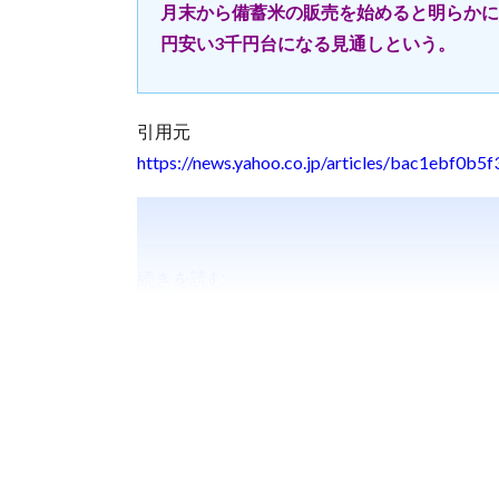
月末から備蓄米の販売を始めると明らかに
円安い3千円台になる見通しという。
引用元
https://news.yahoo.co.jp/articles/bac1ebf
続きを読む