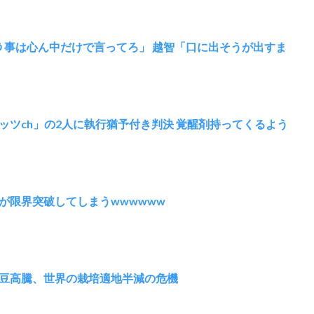
いう事は心ん中だけで言ってろ」 越智「口に出そうが出すま
ッツch」の2人に執行猶予付き判決 覚醒剤持ってくるよう
が限界突破してしまうwwwwww
豆高騰、世界の栽培適地半減の危機