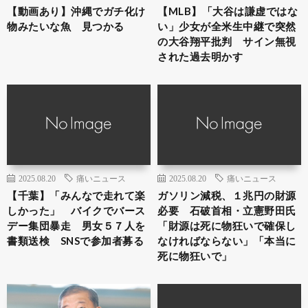
【動画あり】沖縄でガチ化け
【MLB】「大谷は謙虚ではな
物みたいな魚 見つかる
い」少女が全米生中継で突然
の大谷翔平批判 サイン無視
された過去明かす
2025.08.20
痛いニュース
2025.08.20
痛いニュース
【千葉】「みんなで走れて楽
ガソリン減税、１兆円の財源
しかった」 バイクでバース
必要 石破首相・立憲野田氏
デー集団暴走 男女５７人を
「財源は死に物狂いで確保し
書類送検 SNSで参加者募る
なければならない」「本当に
死に物狂いで」