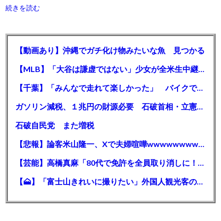
続きを読む
【動画あり】沖縄でガチ化け物みたいな魚 見つかる
【MLB】「大谷は謙虚ではない」少女が全米生中継で突然の大谷翔平批判 サイン無視された過去明かす
【千葉】「みんなで走れて楽しかった」 バイクでバースデー集団暴走 男女５７人を書類送検 SNSで参加者募る
ガソリン減税、１兆円の財源必要 石破首相・立憲野田氏「財源は死に物狂いで確保しなければならない」「本当に死に物狂いで」
石破自民党 また増税
【悲報】論客米山隆一、Xで夫婦喧嘩wwwwwwwwwwww
【芸能】高橋真麻「80代で免許を全員取り消しに！」 高齢ドライバーの事故問題で、高齢者の運転免許取り消し法を提案
【🗻】「富士山きれいに撮りたい」外国人観光客のレンタカー事故が急増…「ハンドルが逆で慣れず」、道の狭さも