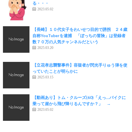
る・・・
2023.05.02
【長崎】１０代女子をわいせつ目的で誘拐 ２４歳
自称YouTuberを逮捕 「ぼっちの冒険」は登録者
数７０万の人気チャンネルだという
2025.03.20
【立花孝志襲撃事件】容疑者が閃光手りゅう弾を使
っていたことが明らかに
2025.03.15
【動画あり】トム・クルーズ(60)「えっ…バイクに
乗って崖から飛び降りるんですか？」 →
2023.05.02