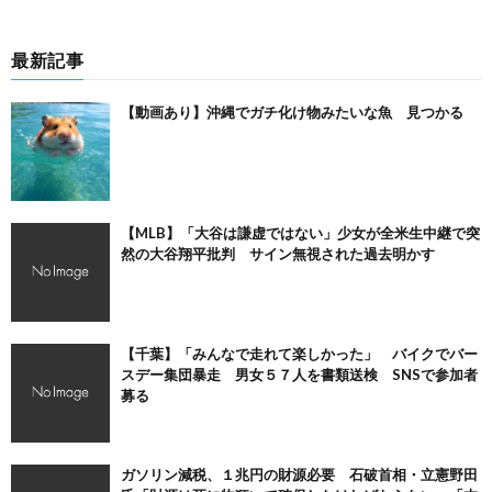
最新記事
【動画あり】沖縄でガチ化け物みたいな魚 見つかる
【MLB】「大谷は謙虚ではない」少女が全米生中継で突
然の大谷翔平批判 サイン無視された過去明かす
【千葉】「みんなで走れて楽しかった」 バイクでバー
スデー集団暴走 男女５７人を書類送検 SNSで参加者
募る
ガソリン減税、１兆円の財源必要 石破首相・立憲野田