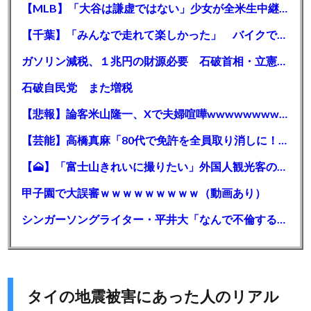
【MLB】「大谷は謙虚ではない」少女が全米生中継で突然の大谷翔平批判 サイン無視された過去明かす
【千葉】「みんなで走れて楽しかった」 バイクでバースデー集団暴走 男女５７人を書類送検 SNSで参加者募る
ガソリン減税、１兆円の財源必要 石破首相・立憲野田氏「財源は死に物狂いで確保しなければならない」「本当に死に物狂いで」
石破自民党 また増税
【悲報】論客米山隆一、Xで夫婦喧嘩wwwwwwwwwwww
【芸能】高橋真麻「80代で免許を全員取り消しに！」 高齢ドライバーの事故問題で、高齢者の運転免許取り消し法を提案
【🗻】「富士山きれいに撮りたい」外国人観光客のレンタカー事故が急増…「ハンドルが逆で慣れず」、道の狭さも
甲子園で大誤審ｗｗｗｗｗｗｗｗｗ（動画あり）
シンガーソングライター・平井大「なんで不倫するか知ってる？妥協で結婚するからさ。」←浅すぎると大炎上
タイの地震被害にあった人のリアル