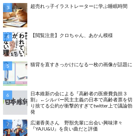
超売れっ子イラストレーターに学ぶ睡眠時間
【閲覧注意】クロちゃん、あかん模様
猫背を直すきっかけになる一枚の画像が話題に
日本維新の会による『高齢者の医療費負担３
割』←シルバー民主主義の日本で高齢者票を切
り捨てる公約が衝撃的すぎてtwitter上で議論勃
発
広瀬香美さん 野獣先輩に出会い興味津々
『YAJU&U』を良い曲だと評価