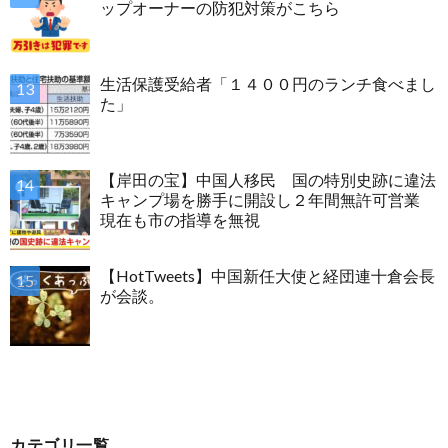
ップオーナーの防犯対策がこちら
生活保護受給者「１４００円のランチ食べまし
た」
【岸田の宝】中国人移民 国の特別史跡に違法
キャンプ場を勝手に開設し２年間無許可営業
現在も市の指導を無視
【HotTweets】中国新任大使と経団連十倉会長
が会談。
カテゴリ一覧