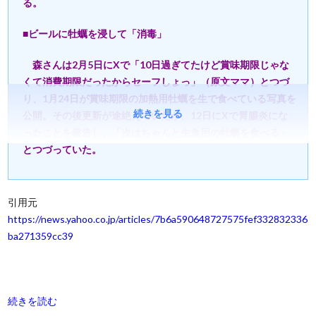
る。
■ビールに牡蠣を浸して「消毒」
森さんは2月5日にXで「10日過ぎてたけど賞味期限じゃな
くて消費期限だったからセーフしょっ」（原文ママ）とつづ
り、1月24日が賞味期限の加熱用牡蠣を生で食べている写真を
続きを見る
公開。その後更新が途絶えていたが、12日にXで胃腸炎にな
ったことを報告し、「次はちゃんと生食用の牡蠣を食べる」
とつづっていた。
引用元
https://news.yahoo.co.jp/articles/7b6a590648727575fef332832336
ba271359cc39
続きを読む