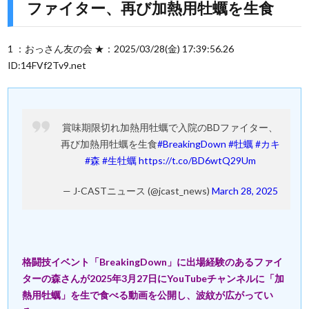
ファイター、再び加熱用牡蠣を生食
1 ：おっさん友の会 ★：2025/03/28(金) 17:39:56.26
ID:14FVf2Tv9.net
賞味期限切れ加熱用牡蠣で入院のBDファイター、
再び加熱用牡蠣を生食
#BreakingDown
#牡蠣
#カキ
#森
#生牡蠣
https://t.co/BD6wtQ29Um
— J-CASTニュース (@jcast_news)
March 28, 2025
格闘技イベント「BreakingDown」に出場経験のあるファイ
ターの森さんが2025年3月27日にYouTubeチャンネルに「加
熱用牡蠣」を生で食べる動画を公開し、波紋が広がってい