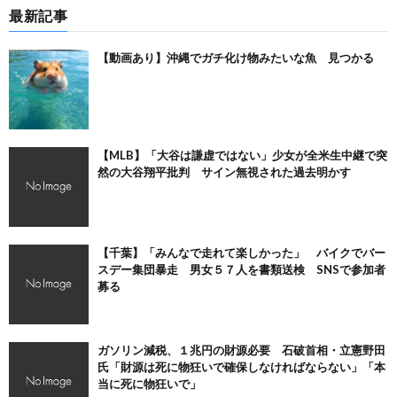
最新記事
【動画あり】沖縄でガチ化け物みたいな魚 見つかる
【MLB】「大谷は謙虚ではない」少女が全米生中継で突
然の大谷翔平批判 サイン無視された過去明かす
【千葉】「みんなで走れて楽しかった」 バイクでバー
スデー集団暴走 男女５７人を書類送検 SNSで参加者
募る
ガソリン減税、１兆円の財源必要 石破首相・立憲野田
氏「財源は死に物狂いで確保しなければならない」「本
当に死に物狂いで」