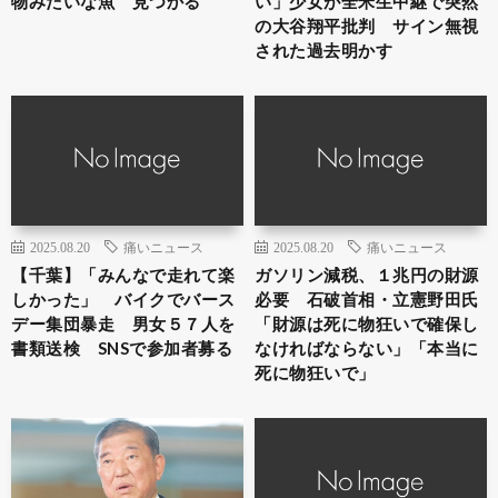
物みたいな魚 見つかる
い」少女が全米生中継で突然
の大谷翔平批判 サイン無視
された過去明かす
2025.08.20
痛いニュース
2025.08.20
痛いニュース
【千葉】「みんなで走れて楽
ガソリン減税、１兆円の財源
しかった」 バイクでバース
必要 石破首相・立憲野田氏
デー集団暴走 男女５７人を
「財源は死に物狂いで確保し
書類送検 SNSで参加者募る
なければならない」「本当に
死に物狂いで」