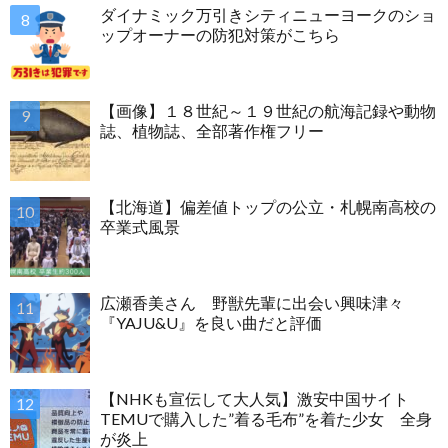
ダイナミック万引きシティニューヨークのショ
ップオーナーの防犯対策がこちら
【画像】１８世紀～１９世紀の航海記録や動物
誌、植物誌、全部著作権フリー
【北海道】偏差値トップの公立・札幌南高校の
卒業式風景
広瀬香美さん 野獣先輩に出会い興味津々
『YAJU&U』を良い曲だと評価
【NHKも宣伝して大人気】激安中国サイト
TEMUで購入した”着る毛布”を着た少女 全身
が炎上