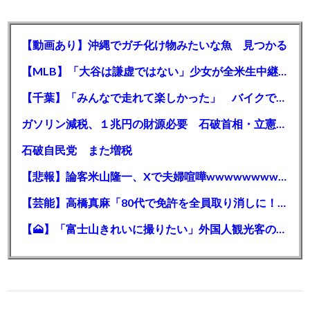
【動画あり】沖縄でガチ化け物みたいな魚 見つかる
【MLB】「大谷は謙虚ではない」少女が全米生中継で突然の大谷翔平批判 サイン無視された過去明かす
【千葉】「みんなで走れて楽しかった」 バイクでバースデー集団暴走 男女５７人を書類送検 SNSで参加者募る
ガソリン減税、１兆円の財源必要 石破首相・立憲野田氏「財源は死に物狂いで確保しなければならない」「本当に死に物狂いで」
石破自民党 また増税
【悲報】論客米山隆一、Xで夫婦喧嘩wwwwwwwwwwww
【芸能】高橋真麻「80代で免許を全員取り消しに！」 高齢ドライバーの事故問題で、高齢者の運転免許取り消し法を提案
【🗻】「富士山きれいに撮りたい」外国人観光客のレンタカー事故が急増…「ハンドルが逆で慣れず」、道の狭さも