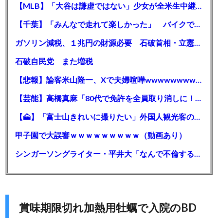
【MLB】「大谷は謙虚ではない」少女が全米生中継で突然の大谷翔平批判 サイン無視された過去明かす
【千葉】「みんなで走れて楽しかった」 バイクでバースデー集団暴走 男女５７人を書類送検 SNSで参加者募る
ガソリン減税、１兆円の財源必要 石破首相・立憲野田氏「財源は死に物狂いで確保しなければならない」「本当に死に物狂いで」
石破自民党 また増税
【悲報】論客米山隆一、Xで夫婦喧嘩wwwwwwwwwwww
【芸能】高橋真麻「80代で免許を全員取り消しに！」 高齢ドライバーの事故問題で、高齢者の運転免許取り消し法を提案
【🗻】「富士山きれいに撮りたい」外国人観光客のレンタカー事故が急増…「ハンドルが逆で慣れず」、道の狭さも
甲子園で大誤審ｗｗｗｗｗｗｗｗｗ（動画あり）
シンガーソングライター・平井大「なんで不倫するか知ってる？妥協で結婚するからさ。」←浅すぎると大炎上
賞味期限切れ加熱用牡蠣で入院のBD