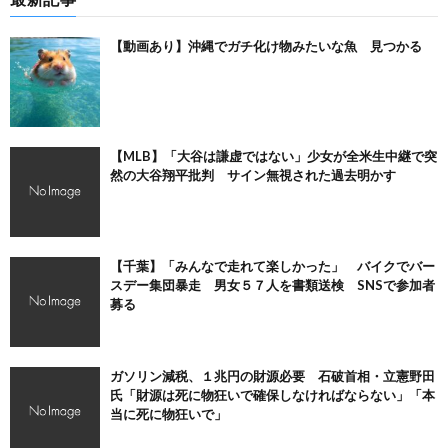
【動画あり】沖縄でガチ化け物みたいな魚 見つかる
【MLB】「大谷は謙虚ではない」少女が全米生中継で突
然の大谷翔平批判 サイン無視された過去明かす
【千葉】「みんなで走れて楽しかった」 バイクでバー
スデー集団暴走 男女５７人を書類送検 SNSで参加者
募る
ガソリン減税、１兆円の財源必要 石破首相・立憲野田
氏「財源は死に物狂いで確保しなければならない」「本
当に死に物狂いで」