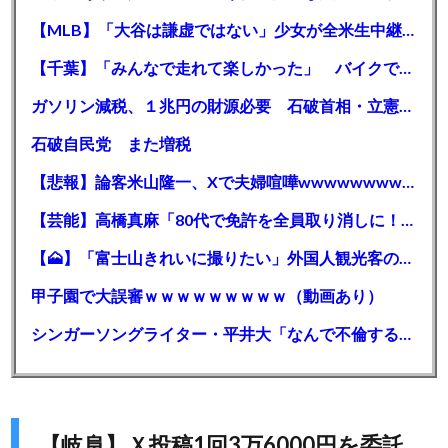
【MLB】「大谷は謙虚ではない」少女が全米生中継で突然の大谷翔平批判 サイン無視された過去明かす
【千葉】「みんなで走れて楽しかった」 バイクでバースデー集団暴走 男女５７人を書類送検 SNSで参加者募る
ガソリン減税、１兆円の財源必要 石破首相・立憲野田氏「財源は死に物狂いで確保しなければならない」「本当に死に物狂いで」
石破自民党 また増税
【悲報】論客米山隆一、Xで夫婦喧嘩wwwwwwwwwwww
【芸能】高橋真麻「80代で免許を全員取り消しに！」 高齢ドライバーの事故問題で、高齢者の運転免許取り消し法を提案
【🗻】「富士山きれいに撮りたい」外国人観光客のレンタカー事故が急増…「ハンドルが逆で慣れず」、道の狭さも
甲子園で大誤審ｗｗｗｗｗｗｗｗｗ（動画あり）
シンガーソングライター・平井大「なんで不倫するか知ってる？妥協で結婚するからさ。」←浅すぎると大炎上
【岐阜】Ｘ投稿1回3万6000円を委託