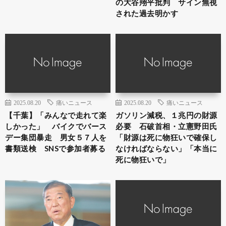
の大谷翔平批判 サイン無視
された過去明かす
2025.08.20
痛いニュース
2025.08.20
痛いニュース
【千葉】「みんなで走れて楽
ガソリン減税、１兆円の財源
しかった」 バイクでバース
必要 石破首相・立憲野田氏
デー集団暴走 男女５７人を
「財源は死に物狂いで確保し
書類送検 SNSで参加者募る
なければならない」「本当に
死に物狂いで」