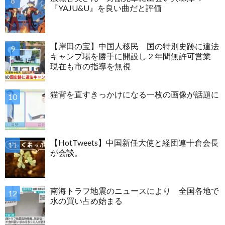
『YAJU&U』を良い曲だと評価
【岸田の宝】中国人移民 国の特別史跡に違法
キャンプ場を勝手に開設し２年間無許可営業
現在も市の指導を無視
猫背を直すきっかけになる一枚の画像が話題に
【HotTweets】中国新任大使と経団連十倉会長
が会談。
南海トラフ地震のニュースにより 全国各地で
水の買い占め始まる