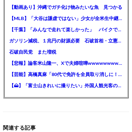
【動画あり】沖縄でガチ化け物みたいな魚 見つかる
【MLB】「大谷は謙虚ではない」少女が全米生中継で突然の大谷翔平批判 サイン無視された過去明かす
【千葉】「みんなで走れて楽しかった」 バイクでバースデー集団暴走 男女５７人を書類送検 SNSで参加者募る
ガソリン減税、１兆円の財源必要 石破首相・立憲野田氏「財源は死に物狂いで確保しなければならない」「本当に死に物狂いで」
石破自民党 また増税
【悲報】論客米山隆一、Xで夫婦喧嘩wwwwwwwwwwww
【芸能】高橋真麻「80代で免許を全員取り消しに！」 高齢ドライバーの事故問題で、高齢者の運転免許取り消し法を提案
【🗻】「富士山きれいに撮りたい」外国人観光客のレンタカー事故が急増…「ハンドルが逆で慣れず」、道の狭さも
関連する記事