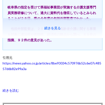
岐阜県の指定を受けて県福祉事業団が実施する介護支援専門
員実務研修について、過大に資料代を徴収しているとみられ
ることが２８日、県の今年度の包括外部監査でわかった。
続きを見る
包括外部監査は、２０２３年度の高齢者介護に関する事業
を対象に適法性や有効性、経済性の観点から調べ、８９件の
指摘、９２件の意見があった。
引用元
https://news.yahoo.co.jp/articles/8be93034c570976b52c6e07c485
57d6b82e99a3a
続きを読む