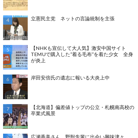
立憲民主党 ネットの言論統制を主張
【NHKも宣伝して大人気】激安中国サイト
TEMUで購入した”着る毛布”を着た少女 全身
が炎上
岸田安倍氏の遺志に報いる大炎上中
【北海道】偏差値トップの公立・札幌南高校の
卒業式風景
広瀬香美さん 野獣先輩に出会い興味津々