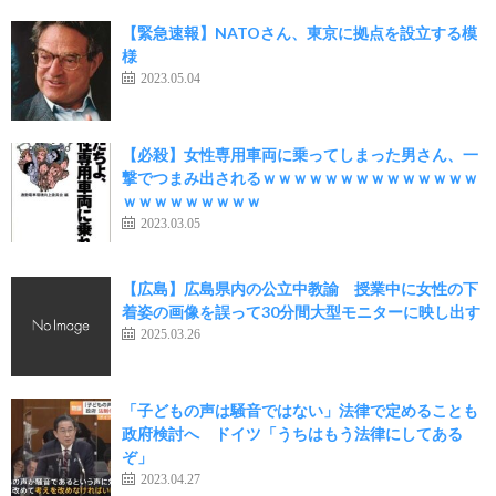
【緊急速報】NATOさん、東京に拠点を設立する模
様
2023.05.04
【必殺】女性専用車両に乗ってしまった男さん、一
撃でつまみ出されるｗｗｗｗｗｗｗｗｗｗｗｗｗｗ
ｗｗｗｗｗｗｗｗｗ
2023.03.05
【広島】広島県内の公立中教諭 授業中に女性の下
着姿の画像を誤って30分間大型モニターに映し出す
2025.03.26
「子どもの声は騒音ではない」法律で定めることも
政府検討へ ドイツ「うちはもう法律にしてある
ぞ」
2023.04.27