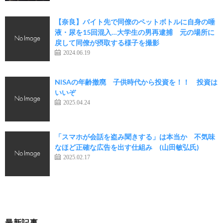
【奈良】バイト先で同僚のペットボトルに自身の唾
液・尿を15回混入…大学生の男再逮捕 元の場所に
戻して同僚が摂取する様子を撮影
2024.06.19
NISAの年齢撤廃 子供時代から投資を！！ 投資は
いいぞ
2025.04.24
「スマホが会話を盗み聞きする」は本当か 不気味
なほど正確な広告を出す仕組み (山田敏弘氏)
2025.02.17
最新記事