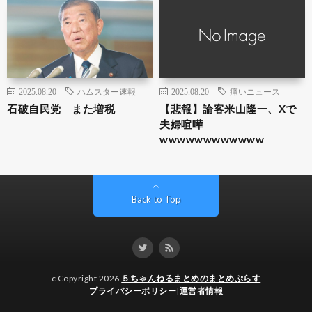
2025.08.20
ハムスター速報
2025.08.20
痛いニュース
石破自民党 また増税
【悲報】論客米山隆一、Xで
夫婦喧嘩
wwwwwwwwwwww
Back to Top
c Copyright 2026
５ちゃんねるまとめのまとめぷらす
プライバシーポリシー
|
運営者情報