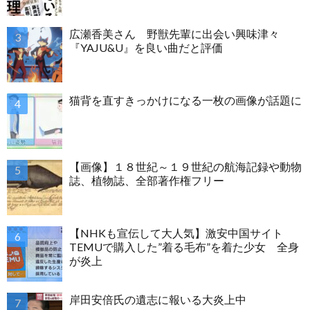
広瀬香美さん 野獣先輩に出会い興味津々
『YAJU&U』を良い曲だと評価
猫背を直すきっかけになる一枚の画像が話題に
【画像】１８世紀～１９世紀の航海記録や動物
誌、植物誌、全部著作権フリー
【NHKも宣伝して大人気】激安中国サイト
TEMUで購入した”着る毛布”を着た少女 全身
が炎上
岸田安倍氏の遺志に報いる大炎上中