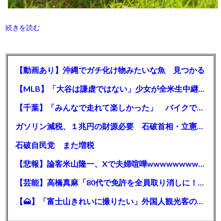
続きを読む
【動画あり】沖縄でガチ化け物みたいな魚 見つかる
【MLB】「大谷は謙虚ではない」少女が全米生中継で突然の大谷翔平批判 サイン無視された過去明かす
【千葉】「みんなで走れて楽しかった」 バイクでバースデー集団暴走 男女５７人を書類送検 SNSで参加者募る
ガソリン減税、１兆円の財源必要 石破首相・立憲野田氏「財源は死に物狂いで確保しなければならない」「本当に死に物狂いで」
石破自民党 また増税
【悲報】論客米山隆一、Xで夫婦喧嘩wwwwwwwwwwww
【芸能】高橋真麻「80代で免許を全員取り消しに！」 高齢ドライバーの事故問題で、高齢者の運転免許取り消し法を提案
【🗻】「富士山きれいに撮りたい」外国人観光客のレンタカー事故が急増…「ハンドルが逆で慣れず」、道の狭さも