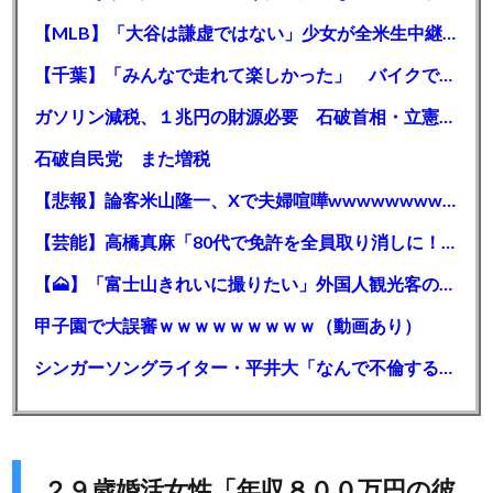
【MLB】「大谷は謙虚ではない」少女が全米生中継で突然の大谷翔平批判 サイン無視された過去明かす
【千葉】「みんなで走れて楽しかった」 バイクでバースデー集団暴走 男女５７人を書類送検 SNSで参加者募る
ガソリン減税、１兆円の財源必要 石破首相・立憲野田氏「財源は死に物狂いで確保しなければならない」「本当に死に物狂いで」
石破自民党 また増税
【悲報】論客米山隆一、Xで夫婦喧嘩wwwwwwwwwwww
【芸能】高橋真麻「80代で免許を全員取り消しに！」 高齢ドライバーの事故問題で、高齢者の運転免許取り消し法を提案
【🗻】「富士山きれいに撮りたい」外国人観光客のレンタカー事故が急増…「ハンドルが逆で慣れず」、道の狭さも
甲子園で大誤審ｗｗｗｗｗｗｗｗｗ（動画あり）
シンガーソングライター・平井大「なんで不倫するか知ってる？妥協で結婚するからさ。」←浅すぎると大炎上
２９歳婚活女性「年収８００万円の彼