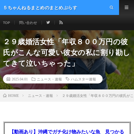
５ちゃんねるまとめのまとめぷらす
TOP
問い合わせ
２９歳婚活女性「年収８００万円の彼
氏がこんな可愛い彼女の私に割り勘し
てきて泣いちゃった」
2025.04.01
ニュース・速報
ハムスター速報
ニュース・速報
２９歳婚活女性「年収８００万円の彼氏がこ
HOME
【動画あり】沖縄でガチ化け物みたいな魚 見つかる