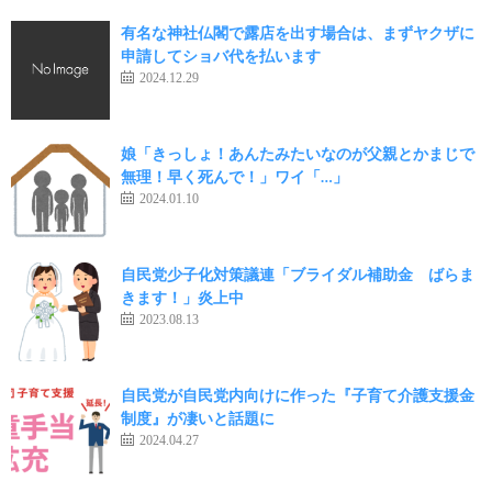
有名な神社仏閣で露店を出す場合は、まずヤクザに
申請してショバ代を払います
2024.12.29
娘「きっしょ！あんたみたいなのが父親とかまじで
無理！早く死んで！」ワイ「…」
2024.01.10
自民党少子化対策議連「ブライダル補助金 ばらま
きます！」炎上中
2023.08.13
自民党が自民党内向けに作った『子育て介護支援金
制度』が凄いと話題に
2024.04.27