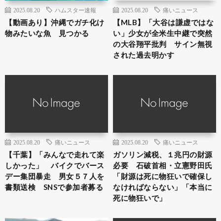
2025.08.20
ハムスター速報
2025.08.20
痛いニュース
【動画あり】沖縄でガチ化け
【MLB】「大谷は謙虚ではな
物みたいな魚 見つかる
い」少女が全米生中継で突然
の大谷翔平批判 サイン無視
された過去明かす
2025.08.20
痛いニュース
2025.08.20
痛いニュース
【千葉】「みんなで走れて楽
ガソリン減税、１兆円の財源
しかった」 バイクでバース
必要 石破首相・立憲野田氏
デー集団暴走 男女５７人を
「財源は死に物狂いで確保し
書類送検 SNSで参加者募る
なければならない」「本当に
死に物狂いで」