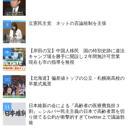
立憲民主党 ネットの言論統制を主張
【岸田の宝】中国人移民 国の特別史跡に違法
キャンプ場を勝手に開設し２年間無許可営業
現在も市の指導を無視
【北海道】偏差値トップの公立・札幌南高校の
卒業式風景
日本維新の会による『高齢者の医療費負担３
割』←シルバー民主主義の日本で高齢者票を切
り捨てる公約が衝撃的すぎてtwitter上で議論勃
発