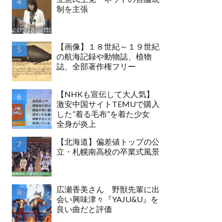
制を主張
【画像】１８世紀～１９世紀
の航海記録や動物誌、植物
誌、全部著作権フリー
【NHKも宣伝して大人気】
激安中国サイトTEMUで購入
した”着る毛布”を着た少女
全身が炎上
【北海道】偏差値トップの公
立・札幌南高校の卒業式風景
広瀬香美さん 野獣先輩に出
会い興味津々『YAJU&U』を
良い曲だと評価