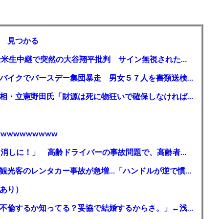
 見つかる
【MLB】「大谷は謙虚ではない」少女が全米生中継で突然の大谷翔平批判 サイン無視された過去明かす
【千葉】「みんなで走れて楽しかった」 バイクでバースデー集団暴走 男女５７人を書類送検 SNSで参加者募る
ガソリン減税、１兆円の財源必要 石破首相・立憲野田氏「財源は死に物狂いで確保しなければならない」「本当に死に物狂いで」
wwwwwwwww
【芸能】高橋真麻「80代で免許を全員取り消しに！」 高齢ドライバーの事故問題で、高齢者の運転免許取り消し法を提案
【🗻】「富士山きれいに撮りたい」外国人観光客のレンタカー事故が急増…「ハンドルが逆で慣れず」、道の狭さも
あり）
シンガーソングライター・平井大「なんで不倫するか知ってる？妥協で結婚するからさ。」←浅すぎると大炎上