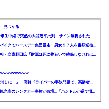
 見つかる
【MLB】「大谷は謙虚ではない」少女が全米生中継で突然の大谷翔平批判 サイン無視された過去明かす
【千葉】「みんなで走れて楽しかった」 バイクでバースデー集団暴走 男女５７人を書類送検 SNSで参加者募る
ガソリン減税、１兆円の財源必要 石破首相・立憲野田氏「財源は死に物狂いで確保しなければならない」「本当に死に物狂いで」
wwwwwwwww
【芸能】高橋真麻「80代で免許を全員取り消しに！」 高齢ドライバーの事故問題で、高齢者の運転免許取り消し法を提案
【🗻】「富士山きれいに撮りたい」外国人観光客のレンタカー事故が急増…「ハンドルが逆で慣れず」、道の狭さも