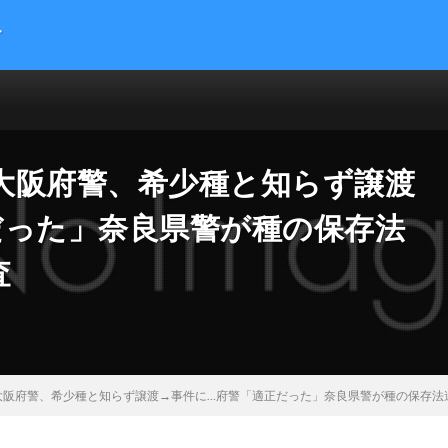
す
提供する総合トレンドサイトです。５chまとめサイトを読みやすくまとめま
 サイエンス マネー 海外の反応
大阪府警、希少種と知らず譲渡
だった」奈良県警が種の保存法
査
大阪府警、希少種と知らず譲渡→事件に…府警「適正だった」奈良県警が種の保存法