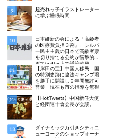
超売れっ子イラストレーター
に学ぶ睡眠時間
日本維新の会による『高齢者
の医療費負担３割』←シルバ
ー民主主義の日本で高齢者票
を切り捨てる公約が衝撃的す
ぎてtwitter上で議論勃発
【岸田の宝】中国人移民 国
の特別史跡に違法キャンプ場
を勝手に開設し２年間無許可
営業 現在も市の指導を無視
【HotTweets】中国新任大使
と経団連十倉会長が会談。
ダイナミック万引きシティニ
ューヨークのショップオーナ