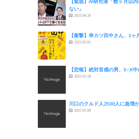
【緊急】AI研究者「数ヶ月以
ない」
2023.04.20
【衝撃】串カツ田中さん、1ヶ
2023.03.01
【悲報】絶対音感の男、S○X
2023.05.18
川口のクルド人2500人に急増
2025.01.09