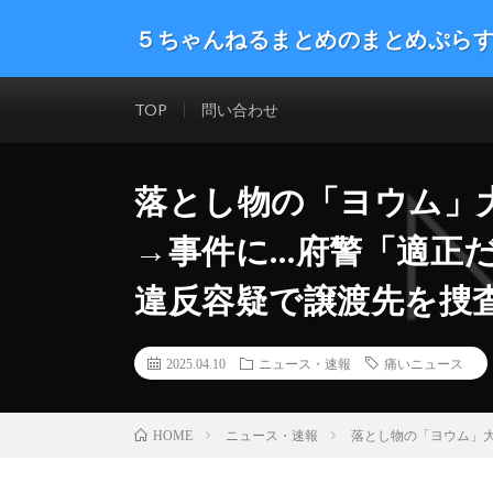
５ちゃんねるまとめのまとめぷら
話題のニュースや最新情報を幅広いジャンルをまとめて
した。ネタ・速報 エンタメ 生活 趣味 漫画アニメ ゲーム
TOP
問い合わせ
落とし物の「ヨウム」
→事件に…府警「適正
違反容疑で譲渡先を捜
2025.04.10
ニュース・速報
痛いニュース
ニュース・速報
落とし物の「ヨウム」
HOME