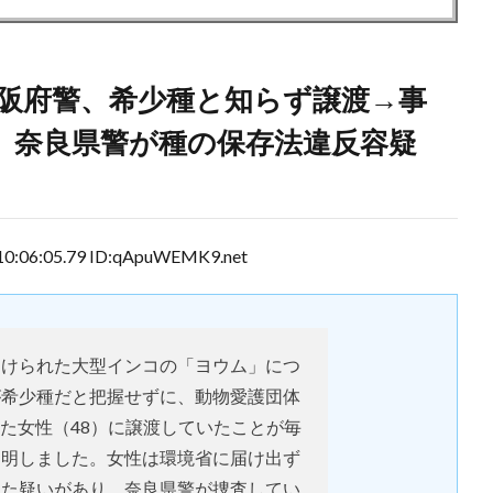
阪府警、希少種と知らず譲渡→事
」奈良県警が種の保存法違反容疑
6:05.79 ID:qApuWEMK9.net
届けられた大型インコの「ヨウム」につ
が希少種だと把握せずに、動物愛護団体
た女性（48）に譲渡していたことが毎
判明しました。女性は環境省に届け出ず
した疑いがあり、奈良県警が捜査してい