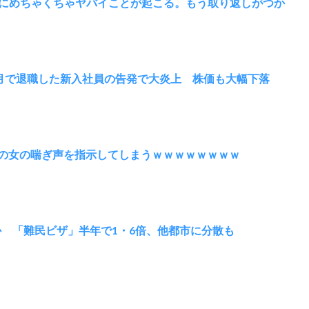
内にめちゃくちゃヤバイことが起こる。もう取り返しがつか
月で退職した新入社員の告発で大炎上 株価も大幅下落
中の女の喘ぎ声を指示してしまうｗｗｗｗｗｗｗｗ
か 「難民ビザ」半年で1・6倍、他都市に分散も