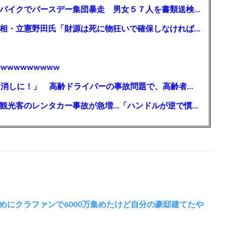
【千葉】「みんなで走れて楽しかった」 バイクでバースデー集団暴走 男女５７人を書類送検 SNSで参加者募る
ガソリン減税、１兆円の財源必要 石破首相・立憲野田氏「財源は死に物狂いで確保しなければならない」「本当に死に物狂いで」
wwwwwwwww
【芸能】高橋真麻「80代で免許を全員取り消しに！」 高齢ドライバーの事故問題で、高齢者の運転免許取り消し法を提案
【🗻】「富士山きれいに撮りたい」外国人観光客のレンタカー事故が急増…「ハンドルが逆で慣れず」、道の狭さも
めにクラファンで6000万集めたけど自分の豪邸建てたや