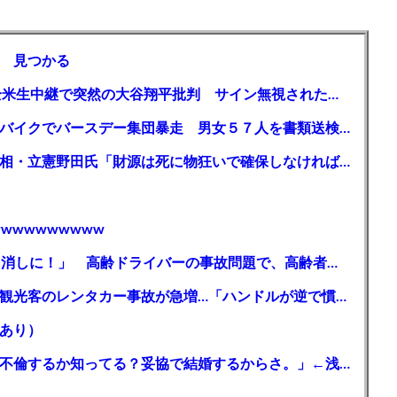
 見つかる
【MLB】「大谷は謙虚ではない」少女が全米生中継で突然の大谷翔平批判 サイン無視された過去明かす
【千葉】「みんなで走れて楽しかった」 バイクでバースデー集団暴走 男女５７人を書類送検 SNSで参加者募る
ガソリン減税、１兆円の財源必要 石破首相・立憲野田氏「財源は死に物狂いで確保しなければならない」「本当に死に物狂いで」
wwwwwwwww
【芸能】高橋真麻「80代で免許を全員取り消しに！」 高齢ドライバーの事故問題で、高齢者の運転免許取り消し法を提案
【🗻】「富士山きれいに撮りたい」外国人観光客のレンタカー事故が急増…「ハンドルが逆で慣れず」、道の狭さも
あり）
シンガーソングライター・平井大「なんで不倫するか知ってる？妥協で結婚するからさ。」←浅すぎると大炎上