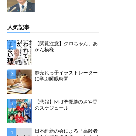
人気記事
【閲覧注意】クロちゃん、あ
かん模様
超売れっ子イラストレーター
に学ぶ睡眠時間
【悲報】M-1準優勝のさや香
のスケジュール
日本維新の会による『高齢者