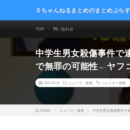
５ちゃんねるまとめのまとめぷら
話題のニュースや最新情報を幅広いジャンルをまとめて
した。ネタ・速報 エンタメ 生活 趣味 漫画アニメ ゲーム
TOP
問い合わせ
中学生男女殺傷事件で
で無罪の可能性←ヤフ
2025.04.18
ニュース・速報
ハムスター速報
ニュース・速報
中学生男女殺傷事件で
HOME