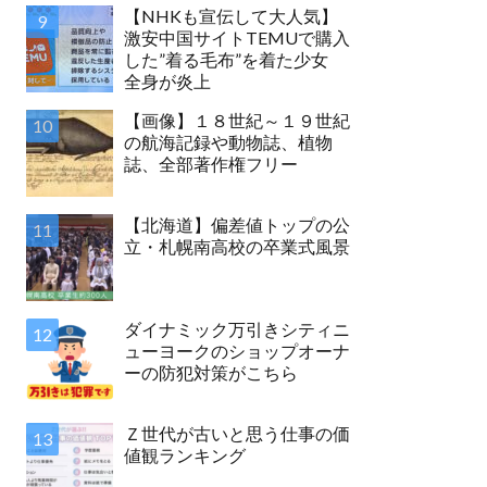
【NHKも宣伝して大人気】
激安中国サイトTEMUで購入
した”着る毛布”を着た少女
全身が炎上
【画像】１８世紀～１９世紀
の航海記録や動物誌、植物
誌、全部著作権フリー
【北海道】偏差値トップの公
立・札幌南高校の卒業式風景
ダイナミック万引きシティニ
ューヨークのショップオーナ
ーの防犯対策がこちら
Ｚ世代が古いと思う仕事の価
値観ランキング