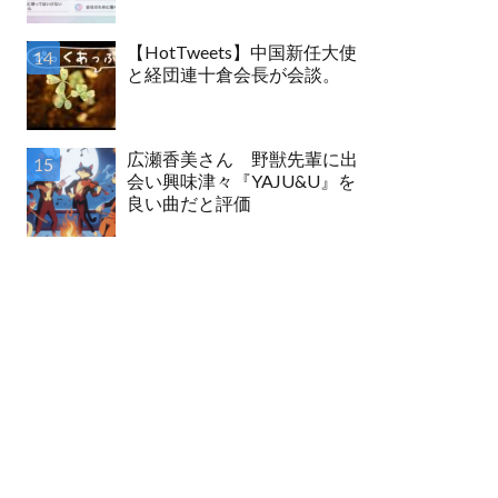
【HotTweets】中国新任大使
と経団連十倉会長が会談。
広瀬香美さん 野獣先輩に出
会い興味津々『YAJU&U』を
良い曲だと評価