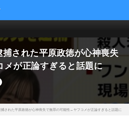
す
提供する総合トレンドサイトです。５chまとめサイトを読みやすくまとめま
 サイエンス マネー 海外の反応
逮捕された平原政徳が心神喪失
コメが正論すぎると話題に
逮捕された平原政徳が心神喪失で無罪の可能性←ヤフコメが正論すぎると話題に