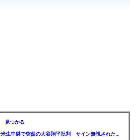
 見つかる
【MLB】「大谷は謙虚ではない」少女が全米生中継で突然の大谷翔平批判 サイン無視された過去明かす