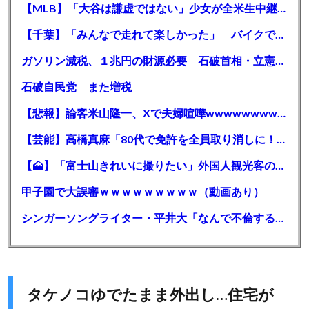
【MLB】「大谷は謙虚ではない」少女が全米生中継で突然の大谷翔平批判 サイン無視された過去明かす
【千葉】「みんなで走れて楽しかった」 バイクでバースデー集団暴走 男女５７人を書類送検 SNSで参加者募る
ガソリン減税、１兆円の財源必要 石破首相・立憲野田氏「財源は死に物狂いで確保しなければならない」「本当に死に物狂いで」
石破自民党 また増税
【悲報】論客米山隆一、Xで夫婦喧嘩wwwwwwwwwwww
【芸能】高橋真麻「80代で免許を全員取り消しに！」 高齢ドライバーの事故問題で、高齢者の運転免許取り消し法を提案
【🗻】「富士山きれいに撮りたい」外国人観光客のレンタカー事故が急増…「ハンドルが逆で慣れず」、道の狭さも
甲子園で大誤審ｗｗｗｗｗｗｗｗｗ（動画あり）
シンガーソングライター・平井大「なんで不倫するか知ってる？妥協で結婚するからさ。」←浅すぎると大炎上
タケノコゆでたまま外出し…住宅が