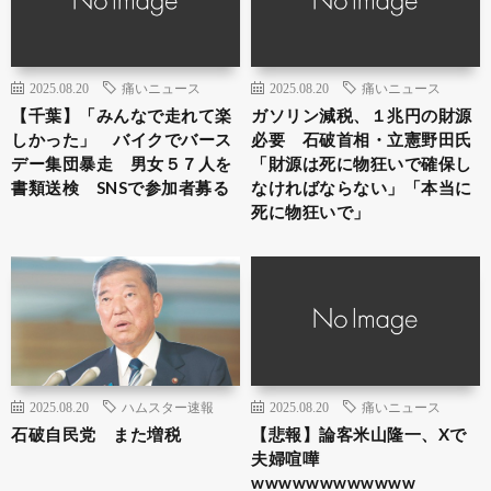
2025.08.20
痛いニュース
2025.08.20
痛いニュース
【千葉】「みんなで走れて楽
ガソリン減税、１兆円の財源
しかった」 バイクでバース
必要 石破首相・立憲野田氏
デー集団暴走 男女５７人を
「財源は死に物狂いで確保し
書類送検 SNSで参加者募る
なければならない」「本当に
死に物狂いで」
2025.08.20
ハムスター速報
2025.08.20
痛いニュース
石破自民党 また増税
【悲報】論客米山隆一、Xで
夫婦喧嘩
wwwwwwwwwwww