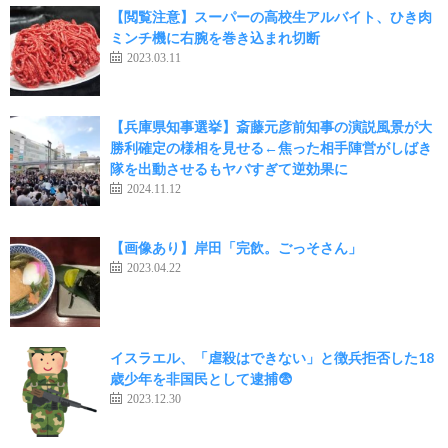
【閲覧注意】スーパーの高校生アルバイト、ひき肉
ミンチ機に右腕を巻き込まれ切断
2023.03.11
【兵庫県知事選挙】斎藤元彦前知事の演説風景が大
勝利確定の様相を見せる←焦った相手陣営がしばき
隊を出動させるもヤバすぎて逆効果に
2024.11.12
【画像あり】岸田「完飲。ごっそさん」
2023.04.22
イスラエル、「虐殺はできない」と徴兵拒否した18
歳少年を非国民として逮捕😨
2023.12.30