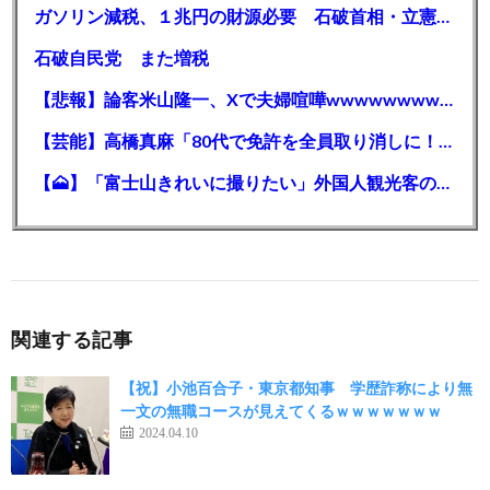
ガソリン減税、１兆円の財源必要 石破首相・立憲野田氏「財源は死に物狂いで確保しなければならない」「本当に死に物狂いで」
石破自民党 また増税
【悲報】論客米山隆一、Xで夫婦喧嘩wwwwwwwwwwww
【芸能】高橋真麻「80代で免許を全員取り消しに！」 高齢ドライバーの事故問題で、高齢者の運転免許取り消し法を提案
【🗻】「富士山きれいに撮りたい」外国人観光客のレンタカー事故が急増…「ハンドルが逆で慣れず」、道の狭さも
関連する記事
【祝】小池百合子・東京都知事 学歴詐称により無
一文の無職コースが見えてくるｗｗｗｗｗｗｗ
2024.04.10