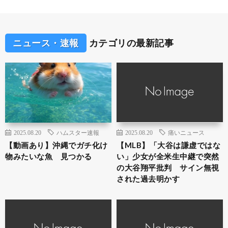
ニュース・速報
カテゴリの最新記事
2025.08.20
ハムスター速報
2025.08.20
痛いニュース
【動画あり】沖縄でガチ化け
【MLB】「大谷は謙虚ではな
物みたいな魚 見つかる
い」少女が全米生中継で突然
の大谷翔平批判 サイン無視
された過去明かす