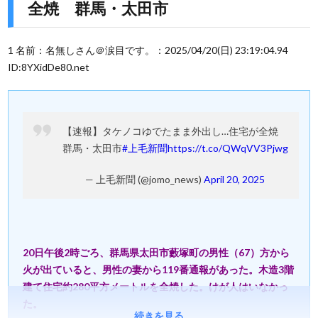
全焼 群馬・太田市
1 名前：名無しさん＠涙目です。：2025/04/20(日) 23:19:04.94
ID:8YXidDe80.net
【速報】タケノコゆでたまま外出し…住宅が全焼
群馬・太田市
#上毛新聞
https://t.co/QWqVV3Pjwg
— 上毛新聞 (@jomo_news)
April 20, 2025
20日午後2時ごろ、群馬県太田市藪塚町の男性（67）方から
火が出ていると、男性の妻から119番通報があった。木造3階
建て住宅約280平方メートルを全焼した。けが人はいなかっ
た。
続きを見る