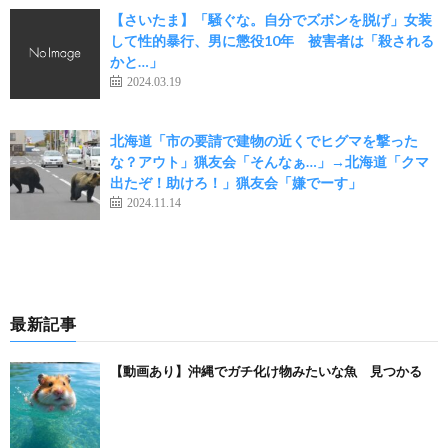
【さいたま】「騒ぐな。自分でズボンを脱げ」女装
して性的暴行、男に懲役10年 被害者は「殺される
かと…」
2024.03.19
北海道「市の要請で建物の近くでヒグマを撃った
な？アウト」猟友会「そんなぁ…」→北海道「クマ
出たぞ！助けろ！」猟友会「嫌でーす」
2024.11.14
最新記事
【動画あり】沖縄でガチ化け物みたいな魚 見つかる