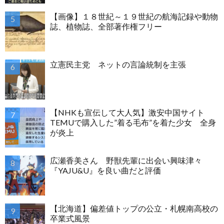
【画像】１８世紀～１９世紀の航海記録や動物
誌、植物誌、全部著作権フリー
立憲民主党 ネットの言論統制を主張
【NHKも宣伝して大人気】激安中国サイト
TEMUで購入した”着る毛布”を着た少女 全身
が炎上
広瀬香美さん 野獣先輩に出会い興味津々
『YAJU&U』を良い曲だと評価
【北海道】偏差値トップの公立・札幌南高校の
卒業式風景