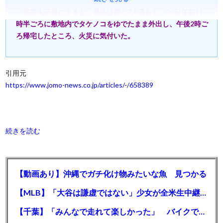
県警太田署によると、男性は妻と2人暮らし。20日午前11
時半ごろに敷地内でタケノコをゆでたまま外出し、午後2時ご
ろ帰宅したところ、火災に気付いた。
引用元
https://www.jomo-news.co.jp/articles/-/658389
続きを読む
【動画あり】沖縄でガチ化け物みたいな魚 見つかる
【MLB】「大谷は謙虚ではない」少女が全米生中継で突然の大谷翔平批判 サイン無視された過去明かす
【千葉】「みんなで走れて楽しかった」 バイクでバースデー集団暴走 男女５７人を書類送検 SNSで参加者募る