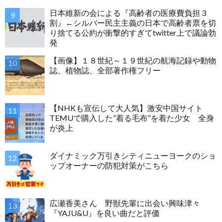
日本維新の会による『高齢者の医療費負担３
割』←シルバー民主主義の日本で高齢者票を切
り捨てる公約が衝撃的すぎてtwitter上で議論勃
発
【画像】１８世紀～１９世紀の航海記録や動物
誌、植物誌、全部著作権フリー
【NHKも宣伝して大人気】激安中国サイト
TEMUで購入した”着る毛布”を着た少女 全身
が炎上
ダイナミック万引きシティニューヨークのショ
ップオーナーの防犯対策がこちら
広瀬香美さん 野獣先輩に出会い興味津々
『YAJU&U』を良い曲だと評価