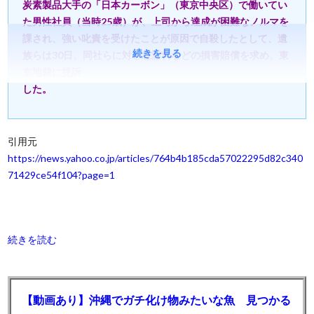
炭素製品大手の「日本カーボン」（東京中央区）で働いてい
た男性社員（当時25歳）が、上司から達成が困難なノルマを
課され、強い叱責を受けたことが原因で自殺したとして、遺
続きを見る
族らは30日、同社らに対し慰謝料などの損害賠償を求め、東
京地裁に提訴
した。
引用元
https://news.yahoo.co.jp/articles/764b4b185cda57022295d82c340
71429ce54f104?page=1
続きを読む
【動画あり】沖縄でガチ化け物みたいな魚 見つかる