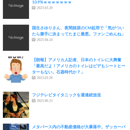
10.9%ｗｗｗｗｗｗｗ
2023.03.20
国生さゆりさん、夜間頻尿のCM起用で「気がつい
たら勝手に決まってたまじ最悪。ファンごめんね」
2025.04.24
【朗報】アメリカ人記者、日本のトイレに大興奮
「最高だよ！アメリカのトイレはビデもシートヒー
ターもない。石器時代か？」
2023.03.20
フジテレビタイタニックを週連続放送
2023.06.23
メタバース内の不動産価格が大暴落中。ザッカーバ