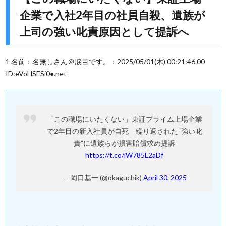
企業で入社2年目の社員自殺、遺族が
上司の強い叱責原因として提訴へ
1 名前：名無しさん＠涙目です。：2025/05/01(木) 00:21:46.00
ID:eVoHSESi0●.net
「この職場にいたくない」東証プライム上場企業
で2年目の新入社員が自死 繰り返された“強い叱
責”に遺族らが損害賠償求め提訴
https://t.co/iW785L2aDf
— 岡口基一 (@okaguchik)
April 30, 2025