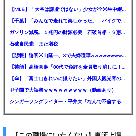
【MLB】「大谷は謙虚ではない」少女が全米生中継で突然の大谷翔平批判 サイン無視された過去明かす
【千葉】「みんなで走れて楽しかった」 バイクでバースデー集団暴走 男女５７人を書類送検 SNSで参加者募る
ガソリン減税、１兆円の財源必要 石破首相・立憲野田氏「財源は死に物狂いで確保しなければならない」「本当に死に物狂いで」
石破自民党 また増税
【悲報】論客米山隆一、Xで夫婦喧嘩wwwwwwwwwwww
【芸能】高橋真麻「80代で免許を全員取り消しに！」 高齢ドライバーの事故問題で、高齢者の運転免許取り消し法を提案
【🗻】「富士山きれいに撮りたい」外国人観光客のレンタカー事故が急増…「ハンドルが逆で慣れず」、道の狭さも
甲子園で大誤審ｗｗｗｗｗｗｗｗｗ（動画あり）
シンガーソングライター・平井大「なんで不倫するか知ってる？妥協で結婚するからさ。」←浅すぎると大炎上
【この職場にいたくない】東証上場