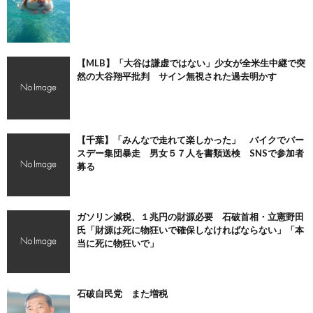
【MLB】「大谷は謙虚ではない」少女が全米生中継で突
然の大谷翔平批判 サイン無視された過去明かす
【千葉】「みんなで走れて楽しかった」 バイクでバー
スデー集団暴走 男女５７人を書類送検 SNSで参加者
募る
ガソリン減税、１兆円の財源必要 石破首相・立憲野田
氏「財源は死に物狂いで確保しなければならない」「本
当に死に物狂いで」
石破自民党 また増税