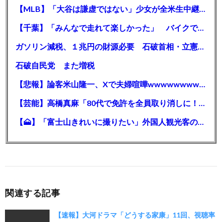
【MLB】「大谷は謙虚ではない」少女が全米生中継で突然の大谷翔平批判 サイン無視された過去明かす
【千葉】「みんなで走れて楽しかった」 バイクでバースデー集団暴走 男女５７人を書類送検 SNSで参加者募る
ガソリン減税、１兆円の財源必要 石破首相・立憲野田氏「財源は死に物狂いで確保しなければならない」「本当に死に物狂いで」
石破自民党 また増税
【悲報】論客米山隆一、Xで夫婦喧嘩wwwwwwwwwwww
【芸能】高橋真麻「80代で免許を全員取り消しに！」 高齢ドライバーの事故問題で、高齢者の運転免許取り消し法を提案
【🗻】「富士山きれいに撮りたい」外国人観光客のレンタカー事故が急増…「ハンドルが逆で慣れず」、道の狭さも
関連する記事
【速報】大河ドラマ「どうする家康」11回、視聴率