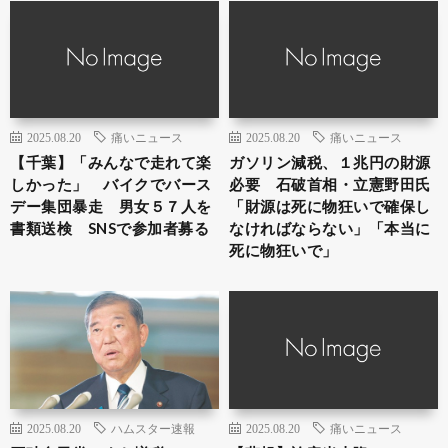
2025.08.20
痛いニュース
2025.08.20
痛いニュース
【千葉】「みんなで走れて楽
ガソリン減税、１兆円の財源
しかった」 バイクでバース
必要 石破首相・立憲野田氏
デー集団暴走 男女５７人を
「財源は死に物狂いで確保し
書類送検 SNSで参加者募る
なければならない」「本当に
死に物狂いで」
2025.08.20
ハムスター速報
2025.08.20
痛いニュース