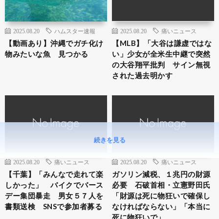
2025.08.20
ハムスター速報
2025.08.20
痛いニュース
【動画あり】沖縄でガチ化け
【MLB】「大谷は謙虚ではな
物みたいな魚 見つかる
い」少女が全米生中継で突然
の大谷翔平批判 サイン無視
された過去明かす
続きを見る
2025.08.20
痛いニュース
2025.08.20
痛いニュース
【千葉】「みんなで走れて楽
ガソリン減税、１兆円の財源
しかった」 バイクでバース
必要 石破首相・立憲野田氏
デー集団暴走 男女５７人を
「財源は死に物狂いで確保し
書類送検 SNSで参加者募る
なければならない」「本当に
死に物狂いで」