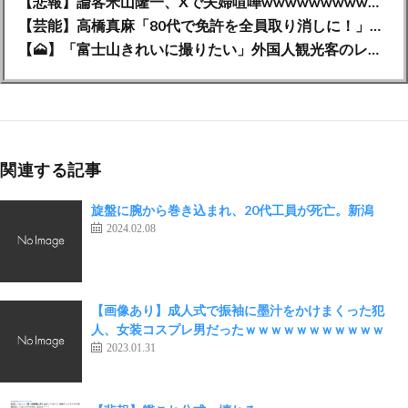
【悲報】論客米山隆一、Xで夫婦喧嘩wwwwwwwwwwww
【芸能】高橋真麻「80代で免許を全員取り消しに！」 高齢ドライバーの事故問題で、高齢者の運転免許取り消し法を提案
【🗻】「富士山きれいに撮りたい」外国人観光客のレンタカー事故が急増…「ハンドルが逆で慣れず」、道の狭さも
関連する記事
旋盤に腕から巻き込まれ、20代工員が死亡。新潟
2024.02.08
【画像あり】成人式で振袖に墨汁をかけまくった犯
人、女装コスプレ男だったｗｗｗｗｗｗｗｗｗｗｗ
2023.01.31