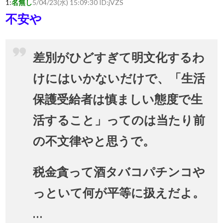
1:
名無し
5/04/23(水) 15:09:30 ID:
jVZS
不安や
差別がひどすぎて明文化するわ
けにはいかないだけで、「生活
保護受給者は慎ましい態度で生
活すること」ってのは当たり前
の不文律やと思うで。
税金貪って酒タバコパチンコや
っといて何が平等に扱えだよ。
…