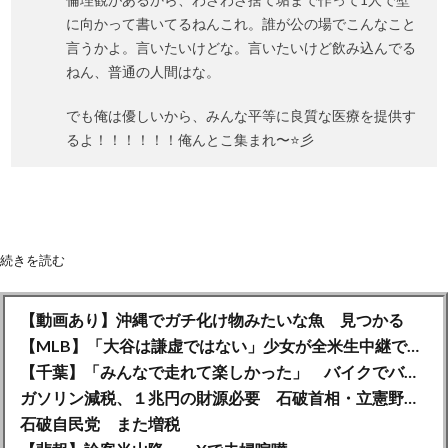
に向かって書いてるねんこれ。誰が公の場でこんなこと
言うかよ。言いたいけどな。言いたいけど飲み込んでる
ねん、普通の人間はな。
でも俺は優しいから、みんな平等に良質な医療を提供す
るよ！！！！！！俺んとこ集まれ〜⭐️彡
続きを読む
【動画あり】沖縄でガチ化け物みたいな魚 見つかる
【MLB】「大谷は謙虚ではない」少女が全米生中継で突然の大谷翔平批判 サイン無視された過去明かす
【千葉】「みんなで走れて楽しかった」 バイクでバースデー集団暴走 男女５７人を書類送検 SNSで参加者募る
ガソリン減税、１兆円の財源必要 石破首相・立憲野田氏「財源は死に物狂いで確保しなければならない」「本当に死に物狂いで」
石破自民党 また増税