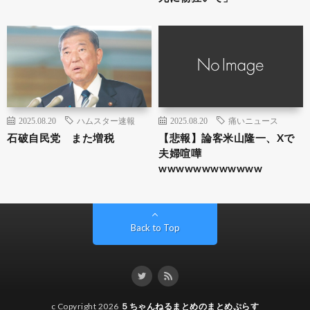
2025.08.20
ハムスター速報
2025.08.20
痛いニュース
石破自民党 また増税
【悲報】論客米山隆一、Xで
夫婦喧嘩
wwwwwwwwwwww
Back to Top
c Copyright 2026
５ちゃんねるまとめのまとめぷらす