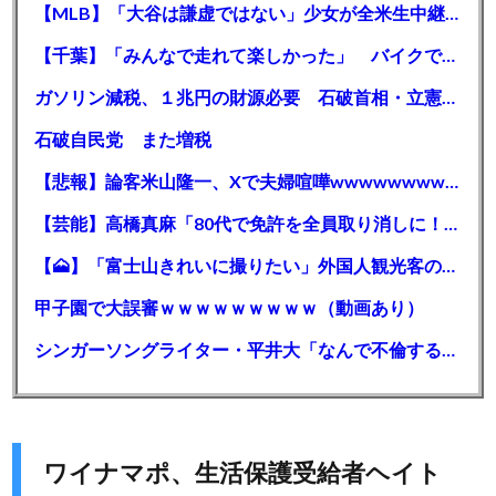
【MLB】「大谷は謙虚ではない」少女が全米生中継で突然の大谷翔平批判 サイン無視された過去明かす
【千葉】「みんなで走れて楽しかった」 バイクでバースデー集団暴走 男女５７人を書類送検 SNSで参加者募る
ガソリン減税、１兆円の財源必要 石破首相・立憲野田氏「財源は死に物狂いで確保しなければならない」「本当に死に物狂いで」
石破自民党 また増税
【悲報】論客米山隆一、Xで夫婦喧嘩wwwwwwwwwwww
【芸能】高橋真麻「80代で免許を全員取り消しに！」 高齢ドライバーの事故問題で、高齢者の運転免許取り消し法を提案
【🗻】「富士山きれいに撮りたい」外国人観光客のレンタカー事故が急増…「ハンドルが逆で慣れず」、道の狭さも
甲子園で大誤審ｗｗｗｗｗｗｗｗｗ（動画あり）
シンガーソングライター・平井大「なんで不倫するか知ってる？妥協で結婚するからさ。」←浅すぎると大炎上
ワイナマポ、生活保護受給者ヘイト