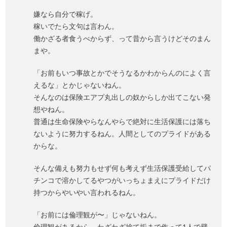
嫌なら自分で稼げ。
稼いでたら文句は言わん。
働かざる者食うべからず、って昔から言うけどそのまん
まや。
「お前もいつ事故とかでそうなるかわからんのによく言
えるな」とかじゃないねん。
そんなのは保険エアプ丸出しの奴からしか出てこない発
想やねん。
普通は生命保険やらなんやらで絶対に生活保護には落ち
ないように努力するねん。人間としてのプライドがある
からな。
そんな備えも努力もせず何も考えず生活保護受給してパ
チンコで溶かしてるやつがいっちょまえにプライドだけ
持つからやいやい言われるねん。
「お前には倫理観が〜」じゃないねん。
倫理観があるから、わざわざ捨て垢まで作って1人で壁