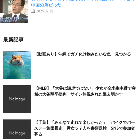
中国の為だった
2025.02.25
最新記事
【動画あり】沖縄でガチ化け物みたいな魚 見つかる
【MLB】「大谷は謙虚ではない」少女が全米生中継で突
然の大谷翔平批判 サイン無視された過去明かす
【千葉】「みんなで走れて楽しかった」 バイクでバー
スデー集団暴走 男女５７人を書類送検 SNSで参加者
募る