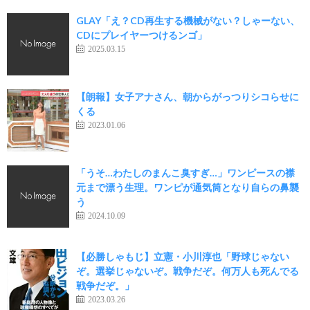
GLAY「え？CD再生する機械がない？しゃーない、
CDにプレイヤーつけるンゴ」
2025.03.15
【朗報】女子アナさん、朝からがっつりシコらせに
くる
2023.01.06
「うそ…わたしのまんこ臭すぎ…」ワンピースの襟
元まで漂う生理。ワンピが通気筒となり自らの鼻襲
う
2024.10.09
【必勝しゃもじ】立憲・小川淳也「野球じゃない
ぞ。選挙じゃないぞ。戦争だぞ。何万人も死んでる
戦争だぞ。」
2023.03.26