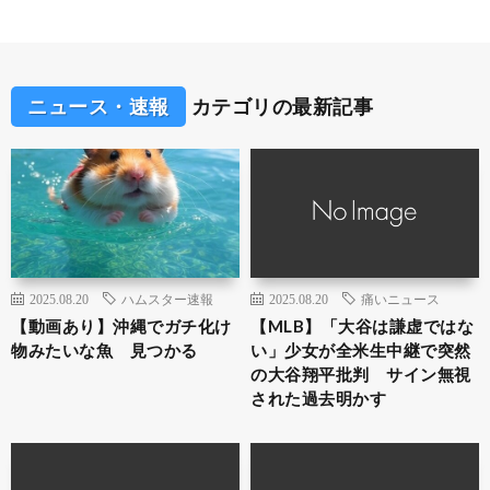
ニュース・速報
カテゴリの最新記事
2025.08.20
ハムスター速報
2025.08.20
痛いニュース
【動画あり】沖縄でガチ化け
【MLB】「大谷は謙虚ではな
物みたいな魚 見つかる
い」少女が全米生中継で突然
の大谷翔平批判 サイン無視
された過去明かす