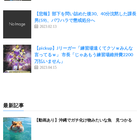
【悲報】部下を問い詰めた後30、40分沈黙した課長
男(59)、パワハラで懲戒処分へ
2023.02.13
【pickup】Jリーガー「練習場遠くてクソｗみんな
言ってるｗ」 市長「じゃあもう練習場維持費2200
万払いません」
2023.04.15
最新記事
【動画あり】沖縄でガチ化け物みたいな魚 見つかる