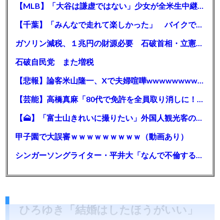
【MLB】「大谷は謙虚ではない」少女が全米生中継で突然の大谷翔平批判 サイン無視された過去明かす
【千葉】「みんなで走れて楽しかった」 バイクでバースデー集団暴走 男女５７人を書類送検 SNSで参加者募る
ガソリン減税、１兆円の財源必要 石破首相・立憲野田氏「財源は死に物狂いで確保しなければならない」「本当に死に物狂いで」
石破自民党 また増税
【悲報】論客米山隆一、Xで夫婦喧嘩wwwwwwwwwwww
【芸能】高橋真麻「80代で免許を全員取り消しに！」 高齢ドライバーの事故問題で、高齢者の運転免許取り消し法を提案
【🗻】「富士山きれいに撮りたい」外国人観光客のレンタカー事故が急増…「ハンドルが逆で慣れず」、道の狭さも
甲子園で大誤審ｗｗｗｗｗｗｗｗｗ（動画あり）
シンガーソングライター・平井大「なんで不倫するか知ってる？妥協で結婚するからさ。」←浅すぎると大炎上
ひろゆき「結婚はしたほうがいい」