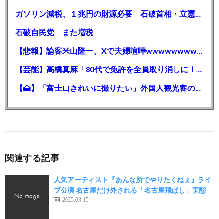
ガソリン減税、１兆円の財源必要 石破首相・立憲野田氏「財源は死に物狂いで確保しなければならない」「本当に死に物狂いで」
石破自民党 また増税
【悲報】論客米山隆一、Xで夫婦喧嘩wwwwwwwwwwww
【芸能】高橋真麻「80代で免許を全員取り消しに！」 高齢ドライバーの事故問題で、高齢者の運転免許取り消し法を提案
【🗻】「富士山きれいに撮りたい」外国人観光客のレンタカー事故が急増…「ハンドルが逆で慣れず」、道の狭さも
関連する記事
人気アーティスト『あんな所でやりたくねぇ』ライ
ブ公演 名古屋だけ外される「名古屋飛ばし」実態
2025.03.15