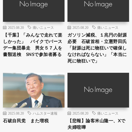
2025.08.20
痛いニュース
2025.08.20
痛いニュース
【千葉】「みんなで走れて楽
ガソリン減税、１兆円の財源
しかった」 バイクでバース
必要 石破首相・立憲野田氏
デー集団暴走 男女５７人を
「財源は死に物狂いで確保し
書類送検 SNSで参加者募る
なければならない」「本当に
死に物狂いで」
2025.08.20
ハムスター速報
2025.08.20
痛いニュース
石破自民党 また増税
【悲報】論客米山隆一、Xで
夫婦喧嘩