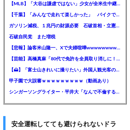
【MLB】「大谷は謙虚ではない」少女が全米生中継で突然の大谷翔平批判 サイン無視された過去明かす
【千葉】「みんなで走れて楽しかった」 バイクでバースデー集団暴走 男女５７人を書類送検 SNSで参加者募る
ガソリン減税、１兆円の財源必要 石破首相・立憲野田氏「財源は死に物狂いで確保しなければならない」「本当に死に物狂いで」
石破自民党 また増税
【悲報】論客米山隆一、Xで夫婦喧嘩wwwwwwwwwwww
【芸能】高橋真麻「80代で免許を全員取り消しに！」 高齢ドライバーの事故問題で、高齢者の運転免許取り消し法を提案
【🗻】「富士山きれいに撮りたい」外国人観光客のレンタカー事故が急増…「ハンドルが逆で慣れず」、道の狭さも
甲子園で大誤審ｗｗｗｗｗｗｗｗｗ（動画あり）
シンガーソングライター・平井大「なんで不倫するか知ってる？妥協で結婚するからさ。」←浅すぎると大炎上
安全運転してても避けられないドラ