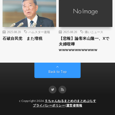
2025.08.20
ハムスター速報
2025.08.20
痛いニュース
石破自民党 また増税
【悲報】論客米山隆一、Xで
夫婦喧嘩
wwwwwwwwwwww
Back to Top
c Copyright 2026
５ちゃんねるまとめのまとめぷらす
プライバシーポリシー
|
運営者情報