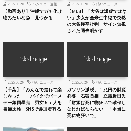
2025.08.20
ハムスター速報
2025.08.20
痛いニュース
【動画あり】沖縄でガチ化け
【MLB】「大谷は謙虚ではな
物みたいな魚 見つかる
い」少女が全米生中継で突然
の大谷翔平批判 サイン無視
された過去明かす
2025.08.20
痛いニュース
2025.08.20
痛いニュース
【千葉】「みんなで走れて楽
ガソリン減税、１兆円の財源
しかった」 バイクでバース
必要 石破首相・立憲野田氏
デー集団暴走 男女５７人を
「財源は死に物狂いで確保し
書類送検 SNSで参加者募る
なければならない」「本当に
死に物狂いで」