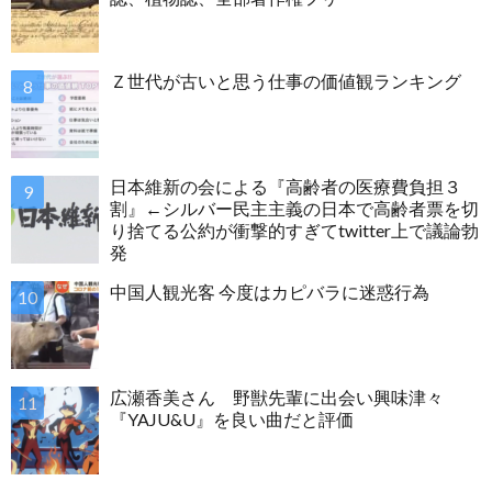
Ｚ世代が古いと思う仕事の価値観ランキング
日本維新の会による『高齢者の医療費負担３
割』←シルバー民主主義の日本で高齢者票を切
り捨てる公約が衝撃的すぎてtwitter上で議論勃
発
中国人観光客 今度はカピバラに迷惑行為
広瀬香美さん 野獣先輩に出会い興味津々
『YAJU&U』を良い曲だと評価