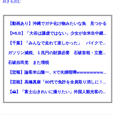
続きを読む
【動画あり】沖縄でガチ化け物みたいな魚 見つかる
【MLB】「大谷は謙虚ではない」少女が全米生中継で突然の大谷翔平批判 サイン無視された過去明かす
【千葉】「みんなで走れて楽しかった」 バイクでバースデー集団暴走 男女５７人を書類送検 SNSで参加者募る
ガソリン減税、１兆円の財源必要 石破首相・立憲野田氏「財源は死に物狂いで確保しなければならない」「本当に死に物狂いで」
石破自民党 また増税
【悲報】論客米山隆一、Xで夫婦喧嘩wwwwwwwwwwww
【芸能】高橋真麻「80代で免許を全員取り消しに！」 高齢ドライバーの事故問題で、高齢者の運転免許取り消し法を提案
【🗻】「富士山きれいに撮りたい」外国人観光客のレンタカー事故が急増…「ハンドルが逆で慣れず」、道の狭さも