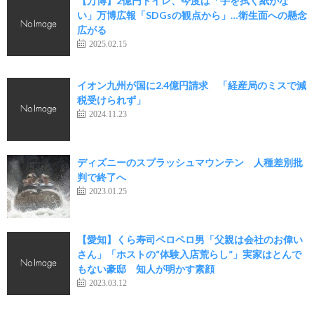
【万博】2億円トイレ、今度は「手を拭く紙がな
い」万博広報「SDGsの観点から」…衛生面への懸念
広がる
2025.02.15
イオン九州が国に2.4億円請求 「経産局のミスで減
税受けられず」
2024.11.23
ディズニーのスプラッシュマウンテン 人種差別批
判で終了へ
2023.01.25
【愛知】くら寿司ペロペロ男「父親は会社のお偉い
さん」「ホストの“体験入店荒らし”」実家はとんで
もない豪邸 知人が明かす素顔
2023.03.12