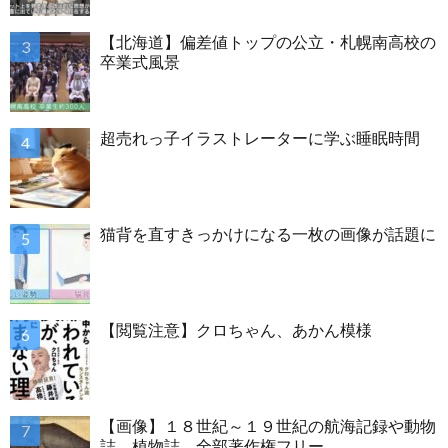
【北海道】偏差値トップの公立・札幌南高校の
卒業式風景
超売れっ子イラストレーターに学ぶ睡眠時間
猫背を直すきっかけになる一枚の画像が話題に
【閲覧注意】クロちゃん、あかん模様
【画像】１８世紀～１９世紀の航海記録や動物
誌、植物誌、全部著作権フリー