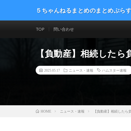
５ちゃんねるまとめのまとめぷら
話題のニュースや最新情報を幅広いジャンルをまとめて
した。ネタ・速報 エンタメ 生活 趣味 漫画アニメ ゲーム
TOP
問い合わせ
【負動産】相続したら
2025.05.17
ニュース・速報
ハムスター速報
ニュース・速報
【負動産】相続したら
HOME