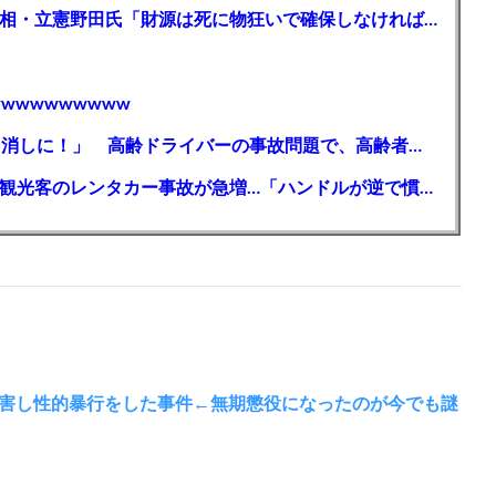
ガソリン減税、１兆円の財源必要 石破首相・立憲野田氏「財源は死に物狂いで確保しなければならない」「本当に死に物狂いで」
wwwwwwwww
【芸能】高橋真麻「80代で免許を全員取り消しに！」 高齢ドライバーの事故問題で、高齢者の運転免許取り消し法を提案
【🗻】「富士山きれいに撮りたい」外国人観光客のレンタカー事故が急増…「ハンドルが逆で慣れず」、道の狭さも
害し性的暴行をした事件←無期懲役になったのが今でも謎