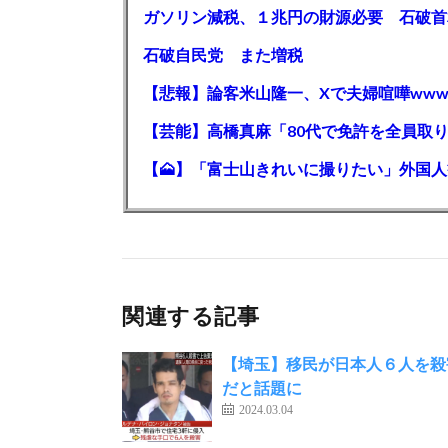
石破自民党 また増税
【悲報】論客米山隆一、Xで夫婦喧嘩www
関連する記事
【埼玉】移民が日本人６人を殺
だと話題に
2024.03.04