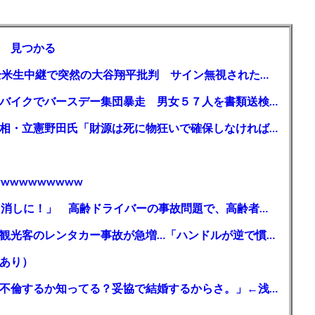
 見つかる
【MLB】「大谷は謙虚ではない」少女が全米生中継で突然の大谷翔平批判 サイン無視された過去明かす
【千葉】「みんなで走れて楽しかった」 バイクでバースデー集団暴走 男女５７人を書類送検 SNSで参加者募る
ガソリン減税、１兆円の財源必要 石破首相・立憲野田氏「財源は死に物狂いで確保しなければならない」「本当に死に物狂いで」
wwwwwwwww
【芸能】高橋真麻「80代で免許を全員取り消しに！」 高齢ドライバーの事故問題で、高齢者の運転免許取り消し法を提案
【🗻】「富士山きれいに撮りたい」外国人観光客のレンタカー事故が急増…「ハンドルが逆で慣れず」、道の狭さも
あり）
シンガーソングライター・平井大「なんで不倫するか知ってる？妥協で結婚するからさ。」←浅すぎると大炎上