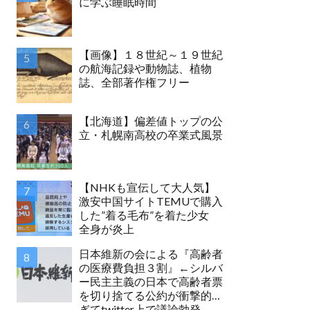
に学ぶ睡眠時間
【画像】１８世紀～１９世紀
の航海記録や動物誌、植物
誌、全部著作権フリー
【北海道】偏差値トップの公
立・札幌南高校の卒業式風景
【NHKも宣伝して大人気】
激安中国サイトTEMUで購入
した”着る毛布”を着た少女
全身が炎上
日本維新の会による『高齢者
の医療費負担３割』←シルバ
ー民主主義の日本で高齢者票
を切り捨てる公約が衝撃的す
ぎてtwitter上で議論勃発