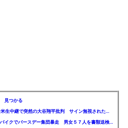
 見つかる
【MLB】「大谷は謙虚ではない」少女が全米生中継で突然の大谷翔平批判 サイン無視された過去明かす
【千葉】「みんなで走れて楽しかった」 バイクでバースデー集団暴走 男女５７人を書類送検 SNSで参加者募る