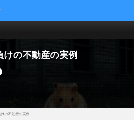
す
提供する総合トレンドサイトです。５chまとめサイトを読みやすくまとめま
 サイエンス マネー 海外の反応
負けの不動産の実例
負けの不動産の実例