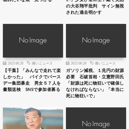
の大谷翔平批判 サイン無視
された過去明かす
2025.08.20
痛いニュース
2025.08.20
痛いニュース
【千葉】「みんなで走れて楽
ガソリン減税、１兆円の財源
しかった」 バイクでバース
必要 石破首相・立憲野田氏
デー集団暴走 男女５７人を
「財源は死に物狂いで確保し
書類送検 SNSで参加者募る
なければならない」「本当に
死に物狂いで」