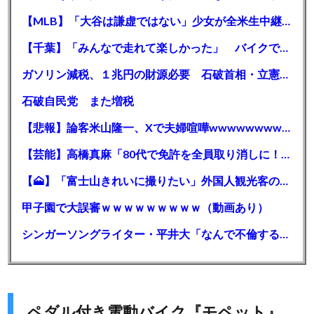
【MLB】「大谷は謙虚ではない」少女が全米生中継で突然の大谷翔平批判 サイン無視された過去明かす
【千葉】「みんなで走れて楽しかった」 バイクでバースデー集団暴走 男女５７人を書類送検 SNSで参加者募る
ガソリン減税、１兆円の財源必要 石破首相・立憲野田氏「財源は死に物狂いで確保しなければならない」「本当に死に物狂いで」
石破自民党 また増税
【悲報】論客米山隆一、Xで夫婦喧嘩wwwwwwwwwwww
【芸能】高橋真麻「80代で免許を全員取り消しに！」 高齢ドライバーの事故問題で、高齢者の運転免許取り消し法を提案
【🗻】「富士山きれいに撮りたい」外国人観光客のレンタカー事故が急増…「ハンドルが逆で慣れず」、道の狭さも
甲子園で大誤審ｗｗｗｗｗｗｗｗｗ（動画あり）
シンガーソングライター・平井大「なんで不倫するか知ってる？妥協で結婚するからさ。」←浅すぎると大炎上
ペダル付き電動バイク『モペット』