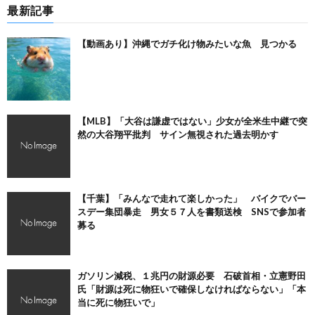
最新記事
【動画あり】沖縄でガチ化け物みたいな魚 見つかる
【MLB】「大谷は謙虚ではない」少女が全米生中継で突
然の大谷翔平批判 サイン無視された過去明かす
【千葉】「みんなで走れて楽しかった」 バイクでバー
スデー集団暴走 男女５７人を書類送検 SNSで参加者
募る
ガソリン減税、１兆円の財源必要 石破首相・立憲野田
氏「財源は死に物狂いで確保しなければならない」「本
当に死に物狂いで」