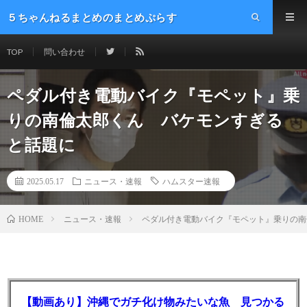
５ちゃんねるまとめのまとめぷらす
TOP
問い合わせ
ペダル付き電動バイク『モペット』乗
りの南倫太郎くん バケモンすぎる
と話題に
2025.05.17
ニュース・速報
ハムスター速報
ニュース・速報
ペダル付き電動バイク『モペット』乗りの南
HOME
【動画あり】沖縄でガチ化け物みたいな魚 見つかる