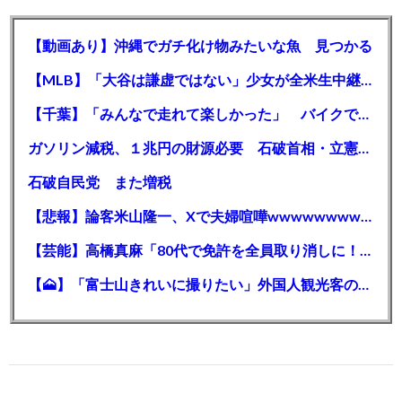
【動画あり】沖縄でガチ化け物みたいな魚 見つかる
【MLB】「大谷は謙虚ではない」少女が全米生中継で突然の大谷翔平批判 サイン無視された過去明かす
【千葉】「みんなで走れて楽しかった」 バイクでバースデー集団暴走 男女５７人を書類送検 SNSで参加者募る
ガソリン減税、１兆円の財源必要 石破首相・立憲野田氏「財源は死に物狂いで確保しなければならない」「本当に死に物狂いで」
石破自民党 また増税
【悲報】論客米山隆一、Xで夫婦喧嘩wwwwwwwwwwww
【芸能】高橋真麻「80代で免許を全員取り消しに！」 高齢ドライバーの事故問題で、高齢者の運転免許取り消し法を提案
【🗻】「富士山きれいに撮りたい」外国人観光客のレンタカー事故が急増…「ハンドルが逆で慣れず」、道の狭さも