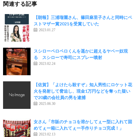
関連する記事
【朗報】三浦瑠麗さん、篠田麻里子さんと同時にベ
ストマザー賞2021を受賞していた
2023.01.27
スシローペロペロくんを遥かに超えるヤベー奴現
る スシローで寿司にスプレー噴射
2023.02.24
【佐賀】「よけたら殺すぞ」知人男性にロケット花
火を発射して脅迫し、現金1万円などを奪った疑い
で20歳の会社員の男を逮捕
2025.06.30
女さん「市販のチョコを溶かしてぇー型に入れて固
めてぇー箱に入れてぇー手作りチョコ完成！」
2023.02.13