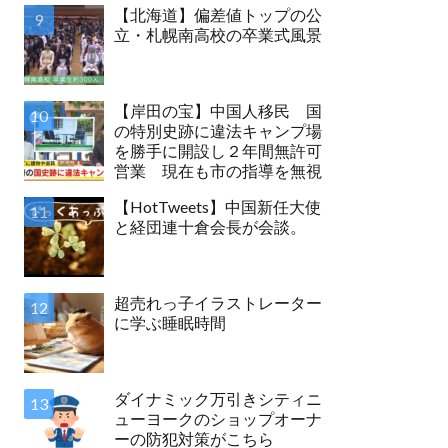
【北海道】偏差値トップの公
立・札幌南高校の卒業式風景
【岸田の宝】中国人移民 国
の特別史跡に違法キャンプ場
を勝手に開設し２年間無許可
営業 現在も市の指導を無視
【HotTweets】中国新任大使
と経団連十倉会長が会談。
超売れっ子イラストレーター
に学ぶ睡眠時間
ダイナミック万引きシティニ
ューヨークのショップオーナ
ーの防犯対策がこちら