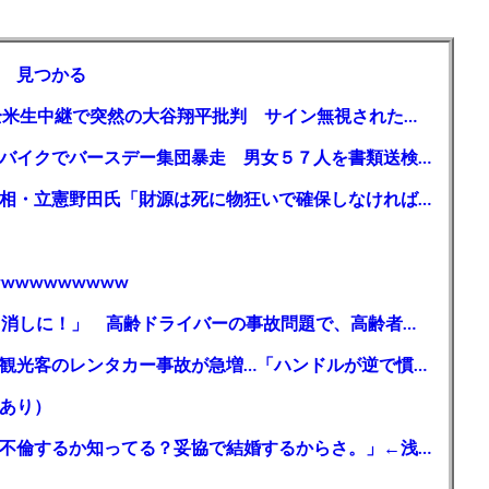
 見つかる
【MLB】「大谷は謙虚ではない」少女が全米生中継で突然の大谷翔平批判 サイン無視された過去明かす
【千葉】「みんなで走れて楽しかった」 バイクでバースデー集団暴走 男女５７人を書類送検 SNSで参加者募る
ガソリン減税、１兆円の財源必要 石破首相・立憲野田氏「財源は死に物狂いで確保しなければならない」「本当に死に物狂いで」
wwwwwwwww
【芸能】高橋真麻「80代で免許を全員取り消しに！」 高齢ドライバーの事故問題で、高齢者の運転免許取り消し法を提案
【🗻】「富士山きれいに撮りたい」外国人観光客のレンタカー事故が急増…「ハンドルが逆で慣れず」、道の狭さも
あり）
シンガーソングライター・平井大「なんで不倫するか知ってる？妥協で結婚するからさ。」←浅すぎると大炎上