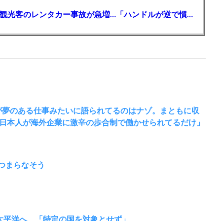
【🗻】「富士山きれいに撮りたい」外国人観光客のレンタカー事故が急増…「ハンドルが逆で慣れず」、道の狭さも
Tokが夢のある仕事みたいに語られてるのはナゾ。まともに収
日本人が海外企業に激辛の歩合制で働かせられてるだけ」
くそつまらなそう
→太平洋へ 「特定の国を対象とせず」