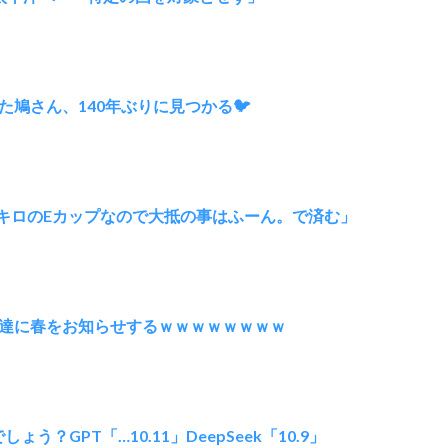
鳩さん、140年ぶりに見つかる🐦
2キロのEカップなので大抵の事はふーん。で済む」
達に春をお知らせするｗｗｗｗｗｗｗｗ
しょう？GPT「…10.11」DeepSeek「10.9」