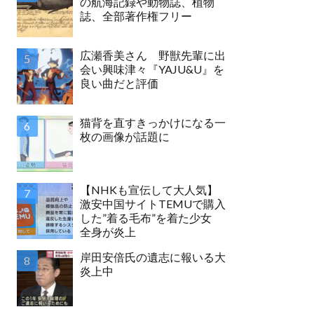
の航海記録や動物誌、植物
誌、全部著作権フリー
広瀬香美さん 野獣先輩に出
会い興味津々『YAJU&U』を
良い曲だと評価
猫背を直すきっかけになる一
枚の画像が話題に
【NHKも宣伝して大人気】
激安中国サイトTEMUで購入
した”着る毛布”を着た少女
全身が炎上
岸田安倍氏の遺志に報いる大
炎上中