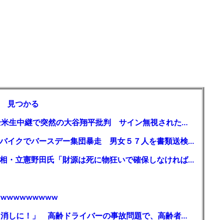
 見つかる
【MLB】「大谷は謙虚ではない」少女が全米生中継で突然の大谷翔平批判 サイン無視された過去明かす
【千葉】「みんなで走れて楽しかった」 バイクでバースデー集団暴走 男女５７人を書類送検 SNSで参加者募る
ガソリン減税、１兆円の財源必要 石破首相・立憲野田氏「財源は死に物狂いで確保しなければならない」「本当に死に物狂いで」
wwwwwwwww
【芸能】高橋真麻「80代で免許を全員取り消しに！」 高齢ドライバーの事故問題で、高齢者の運転免許取り消し法を提案