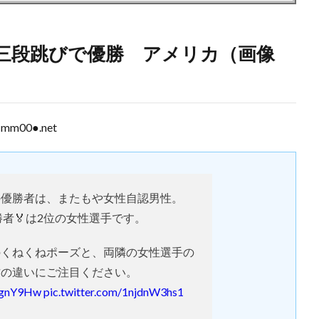
三段跳びで優勝 アメリカ（画像
Jmm00●.net
の優勝者は、またもや女性自認男性。
者🏅は2位の女性選手です。
のくねくねポーズと、両隣の女性選手の
方の違いにご注目ください。
jSgnY9Hw
pic.twitter.com/1njdnW3hs1