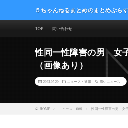
５ちゃんねるまとめのまとめぷら
話題のニュースや最新情報を幅広いジャンルをまとめて
した。ネタ・速報 エンタメ 生活 趣味 漫画アニメ ゲーム
TOP
問い合わせ
性同一性障害の男 女
（画像あり）
2025.05.20
ニュース・速報
痛いニュース
ニュース・速報
性同一性障害の男 女
HOME