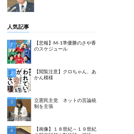
人気記事
【悲報】M-1準優勝のさや香
のスケジュール
【閲覧注意】クロちゃん、あ
かん模様
立憲民主党 ネットの言論統
制を主張
【画像】１８世紀～１９世紀