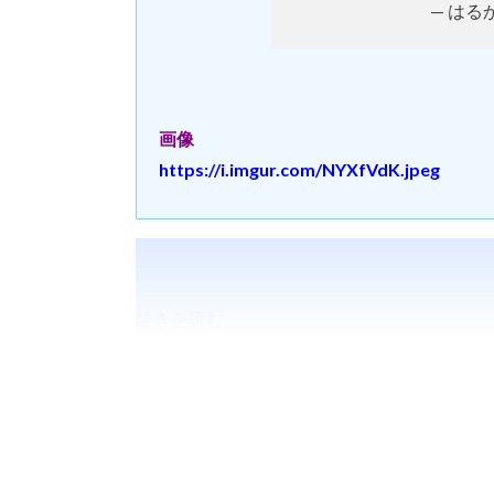
— はるか 
画像
https://i.imgur.com/NYXfVdK.jpeg
続きを読む