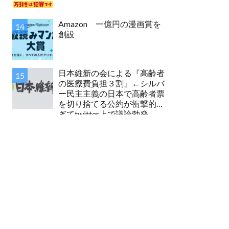
Amazon 一億円の漫画賞を
創設
日本維新の会による『高齢者
の医療費負担３割』←シルバ
ー民主主義の日本で高齢者票
を切り捨てる公約が衝撃的す
ぎてtwitter上で議論勃発