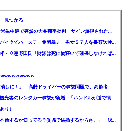
 見つかる
【MLB】「大谷は謙虚ではない」少女が全米生中継で突然の大谷翔平批判 サイン無視された過去明かす
【千葉】「みんなで走れて楽しかった」 バイクでバースデー集団暴走 男女５７人を書類送検 SNSで参加者募る
ガソリン減税、１兆円の財源必要 石破首相・立憲野田氏「財源は死に物狂いで確保しなければならない」「本当に死に物狂いで」
wwwwwwwww
【芸能】高橋真麻「80代で免許を全員取り消しに！」 高齢ドライバーの事故問題で、高齢者の運転免許取り消し法を提案
【🗻】「富士山きれいに撮りたい」外国人観光客のレンタカー事故が急増…「ハンドルが逆で慣れず」、道の狭さも
あり）
シンガーソングライター・平井大「なんで不倫するか知ってる？妥協で結婚するからさ。」←浅すぎると大炎上