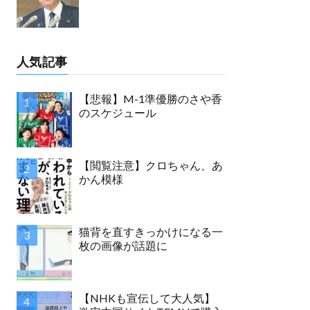
人気記事
【悲報】M-1準優勝のさや香
のスケジュール
【閲覧注意】クロちゃん、あ
かん模様
猫背を直すきっかけになる一
枚の画像が話題に
【NHKも宣伝して大人気】