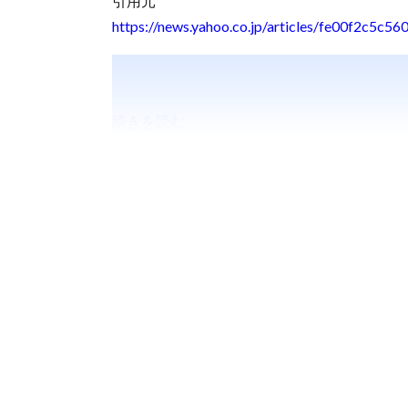
引用元
https://news.yahoo.co.jp/articles/fe00f2c
続きを読む