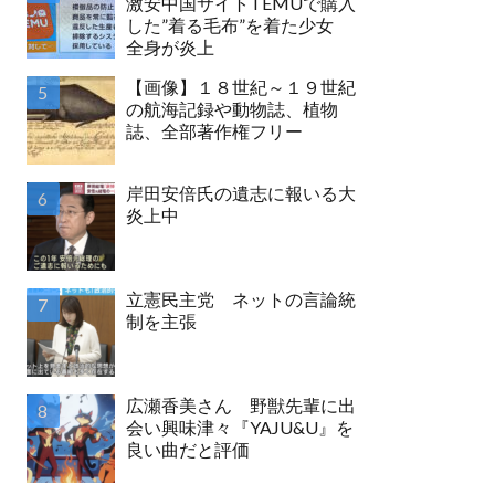
激安中国サイトTEMUで購入
した”着る毛布”を着た少女
全身が炎上
【画像】１８世紀～１９世紀
の航海記録や動物誌、植物
誌、全部著作権フリー
岸田安倍氏の遺志に報いる大
炎上中
立憲民主党 ネットの言論統
制を主張
広瀬香美さん 野獣先輩に出
会い興味津々『YAJU&U』を
良い曲だと評価