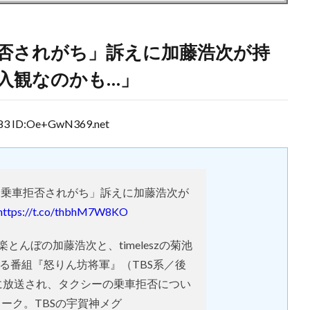
否されがち」訴えに加藤浩次が持
入観なのかも…」
3 ID:Oe+GwN369.net
ー乗車拒否されがち」訴えに加藤浩次が
https://t.co/thbhM7W8KO
とんぼの加藤浩次と、timeleszの菊池
る番組『怒りん坊将軍』（TBS系／後
0日に放送され、タクシーの乗車拒否につい
ーク。TBSの宇賀神メグ