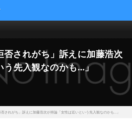
す
提供する総合トレンドサイトです。５chまとめサイトを読みやすくまとめま
 サイエンス マネー 海外の反応
拒否されがち」訴えに加藤浩次
いう先入観なのかも…」
拒否されがち」訴えに加藤浩次が持論「女性は近いという先入観なのかも…」