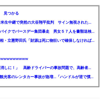
 見つかる
【MLB】「大谷は謙虚ではない」少女が全米生中継で突然の大谷翔平批判 サイン無視された過去明かす
【千葉】「みんなで走れて楽しかった」 バイクでバースデー集団暴走 男女５７人を書類送検 SNSで参加者募る
ガソリン減税、１兆円の財源必要 石破首相・立憲野田氏「財源は死に物狂いで確保しなければならない」「本当に死に物狂いで」
wwwwwwwww
【芸能】高橋真麻「80代で免許を全員取り消しに！」 高齢ドライバーの事故問題で、高齢者の運転免許取り消し法を提案
【🗻】「富士山きれいに撮りたい」外国人観光客のレンタカー事故が急増…「ハンドルが逆で慣れず」、道の狭さも