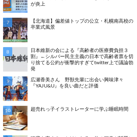
が炎上
【北海道】偏差値トップの公立・札幌南高校の
卒業式風景
日本維新の会による『高齢者の医療費負担３
割』←シルバー民主主義の日本で高齢者票を切
り捨てる公約が衝撃的すぎてtwitter上で議論勃
発
広瀬香美さん 野獣先輩に出会い興味津々
『YAJU&U』を良い曲だと評価
超売れっ子イラストレーターに学ぶ睡眠時間