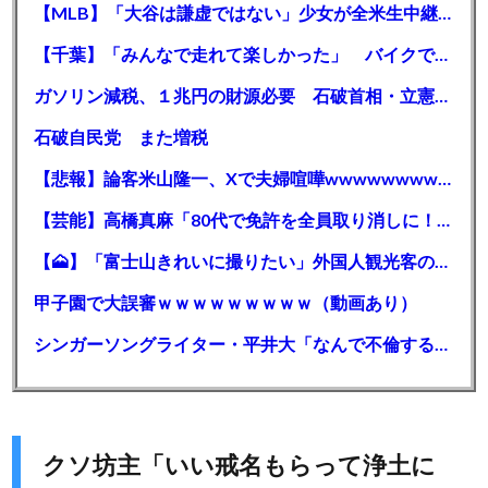
【MLB】「大谷は謙虚ではない」少女が全米生中継で突然の大谷翔平批判 サイン無視された過去明かす
【千葉】「みんなで走れて楽しかった」 バイクでバースデー集団暴走 男女５７人を書類送検 SNSで参加者募る
ガソリン減税、１兆円の財源必要 石破首相・立憲野田氏「財源は死に物狂いで確保しなければならない」「本当に死に物狂いで」
石破自民党 また増税
【悲報】論客米山隆一、Xで夫婦喧嘩wwwwwwwwwwww
【芸能】高橋真麻「80代で免許を全員取り消しに！」 高齢ドライバーの事故問題で、高齢者の運転免許取り消し法を提案
【🗻】「富士山きれいに撮りたい」外国人観光客のレンタカー事故が急増…「ハンドルが逆で慣れず」、道の狭さも
甲子園で大誤審ｗｗｗｗｗｗｗｗｗ（動画あり）
シンガーソングライター・平井大「なんで不倫するか知ってる？妥協で結婚するからさ。」←浅すぎると大炎上
クソ坊主「いい戒名もらって浄土に