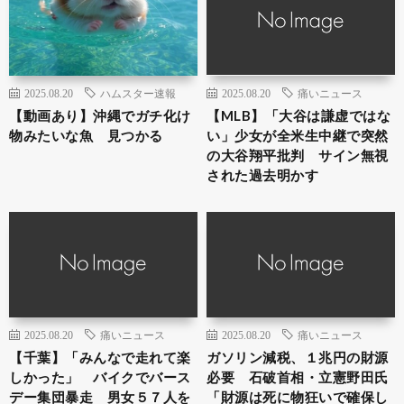
2025.08.20
ハムスター速報
2025.08.20
痛いニュース
【動画あり】沖縄でガチ化け
【MLB】「大谷は謙虚ではな
物みたいな魚 見つかる
い」少女が全米生中継で突然
の大谷翔平批判 サイン無視
された過去明かす
2025.08.20
痛いニュース
2025.08.20
痛いニュース
【千葉】「みんなで走れて楽
ガソリン減税、１兆円の財源
しかった」 バイクでバース
必要 石破首相・立憲野田氏
デー集団暴走 男女５７人を
「財源は死に物狂いで確保し