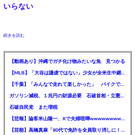
いらない
続きを読む
【動画あり】沖縄でガチ化け物みたいな魚 見つかる
【MLB】「大谷は謙虚ではない」少女が全米生中継で突然の大谷翔平批判 サイン無視された過去明かす
【千葉】「みんなで走れて楽しかった」 バイクでバースデー集団暴走 男女５７人を書類送検 SNSで参加者募る
ガソリン減税、１兆円の財源必要 石破首相・立憲野田氏「財源は死に物狂いで確保しなければならない」「本当に死に物狂いで」
石破自民党 また増税
【悲報】論客米山隆一、Xで夫婦喧嘩wwwwwwwwwwww
【芸能】高橋真麻「80代で免許を全員取り消しに！」 高齢ドライバーの事故問題で、高齢者の運転免許取り消し法を提案