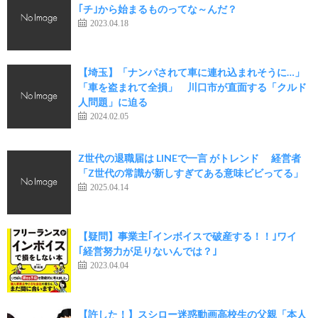
｢チ｣から始まるものってな～んだ？
2023.04.18
【埼玉】「ナンパされて車に連れ込まれそうに…」
「車を盗まれて全損」 川口市が直面する「クルド
人問題」に迫る
2024.02.05
Z世代の退職届は LINEで一言 がトレンド 経営者
「Z世代の常識が新しすぎてある意味ビビってる」
2025.04.14
【疑問】事業主｢インボイスで破産する！！｣ワイ
｢経営努力が足りないんでは？｣
2023.04.04
【許した！】スシロー迷惑動画高校生の父親「本人