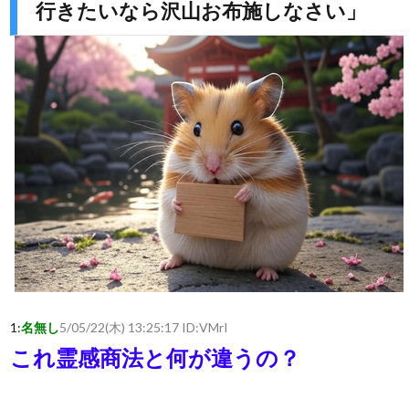
行きたいなら沢山お布施しなさい」
1:
名無し
5/05/22(木) 13:25:17 ID:
VMrI
これ霊感商法と何が違うの？