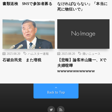
書類送検 SNSで参加者募る
なければならない」「本当に
死に物狂いで」
2025.08.20
ハムスター速報
2025.08.20
痛いニュース
石破自民党 また増税
【悲報】論客米山隆一、Xで
夫婦喧嘩
wwwwwwwwwwww
Back to Top