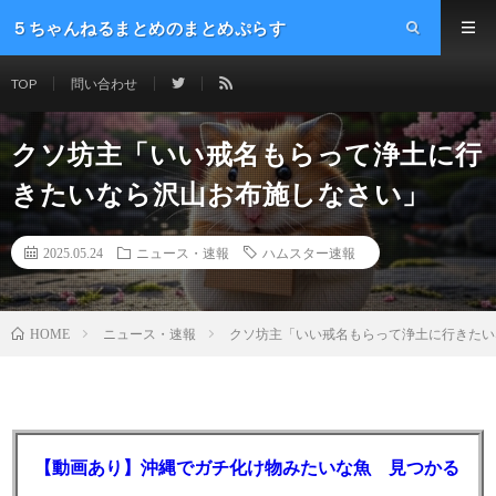
５ちゃんねるまとめのまとめぷらす
TOP
問い合わせ
クソ坊主「いい戒名もらって浄土に行
きたいなら沢山お布施しなさい」
2025.05.24
ニュース・速報
ハムスター速報
ニュース・速報
クソ坊主「いい戒名もらって浄土に行きたい
HOME
【動画あり】沖縄でガチ化け物みたいな魚 見つかる