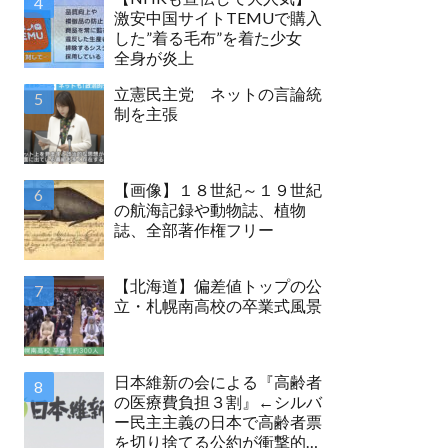
激安中国サイトTEMUで購入
した”着る毛布”を着た少女
全身が炎上
立憲民主党 ネットの言論統
制を主張
【画像】１８世紀～１９世紀
の航海記録や動物誌、植物
誌、全部著作権フリー
【北海道】偏差値トップの公
立・札幌南高校の卒業式風景
日本維新の会による『高齢者
の医療費負担３割』←シルバ
ー民主主義の日本で高齢者票
を切り捨てる公約が衝撃的す