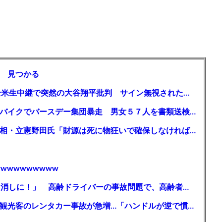
 見つかる
【MLB】「大谷は謙虚ではない」少女が全米生中継で突然の大谷翔平批判 サイン無視された過去明かす
【千葉】「みんなで走れて楽しかった」 バイクでバースデー集団暴走 男女５７人を書類送検 SNSで参加者募る
ガソリン減税、１兆円の財源必要 石破首相・立憲野田氏「財源は死に物狂いで確保しなければならない」「本当に死に物狂いで」
wwwwwwwww
【芸能】高橋真麻「80代で免許を全員取り消しに！」 高齢ドライバーの事故問題で、高齢者の運転免許取り消し法を提案
【🗻】「富士山きれいに撮りたい」外国人観光客のレンタカー事故が急増…「ハンドルが逆で慣れず」、道の狭さも