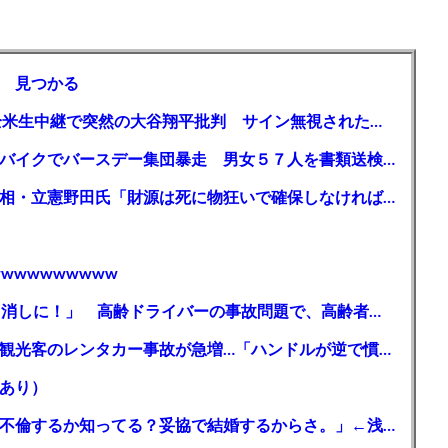
 見つかる
【MLB】「大谷は謙虚ではない」少女が全米生中継で突然の大谷翔平批判 サイン無視された過去明かす
【千葉】「みんなで走れて楽しかった」 バイクでバースデー集団暴走 男女５７人を書類送検 SNSで参加者募る
ガソリン減税、１兆円の財源必要 石破首相・立憲野田氏「財源は死に物狂いで確保しなければならない」「本当に死に物狂いで」
wwwwwwwww
【芸能】高橋真麻「80代で免許を全員取り消しに！」 高齢ドライバーの事故問題で、高齢者の運転免許取り消し法を提案
【🗻】「富士山きれいに撮りたい」外国人観光客のレンタカー事故が急増…「ハンドルが逆で慣れず」、道の狭さも
あり）
シンガーソングライター・平井大「なんで不倫するか知ってる？妥協で結婚するからさ。」←浅すぎると大炎上