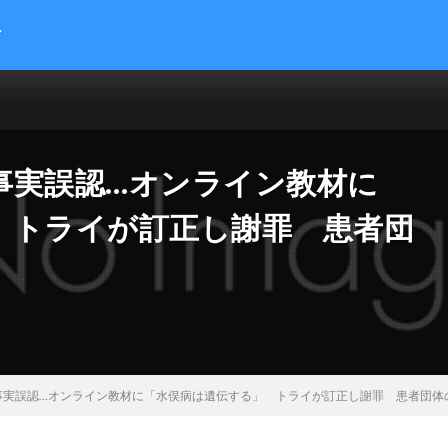
す
提供する総合トレンドサイトです。５chまとめサイトを読みやすくまとめま
 サイエンス マネー 海外の反応
事実誤認…オンライン教材に
 トライが訂正し謝罪 患者団
事実誤認…オンライン教材に「水俣病は遺伝する」 トライが訂正し謝罪 患者団体