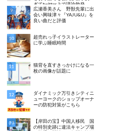
ぎてtwitter上で議論勃発
広瀬香美さん 野獣先輩に出
会い興味津々『YAJU&U』を
良い曲だと評価
超売れっ子イラストレーター
に学ぶ睡眠時間
猫背を直すきっかけになる一
枚の画像が話題に
ダイナミック万引きシティニ
ューヨークのショップオーナ
ーの防犯対策がこちら
【岸田の宝】中国人移民 国
の特別史跡に違法キャンプ場