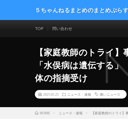
５ちゃんねるまとめのまとめぷら
話題のニュースや最新情報を幅広いジャンルをまとめて
した。ネタ・速報 エンタメ 生活 趣味 漫画アニメ ゲーム
TOP
問い合わせ
【家庭教師のトライ】
「水俣病は遺伝する」
体の指摘受け
2025.05.25
ニュース・速報
痛いニュース
ニュース・速報
【家庭教師のトライ】
HOME