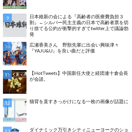
日本維新の会による『高齢者の医療費負担３
割』←シルバー民主主義の日本で高齢者票を切
り捨てる公約が衝撃的すぎてtwitter上で議論勃
発
広瀬香美さん 野獣先輩に出会い興味津々
『YAJU&U』を良い曲だと評価
【HotTweets】中国新任大使と経団連十倉会長
が会談。
猫背を直すきっかけになる一枚の画像が話題に
ダイナミック万引きシティニューヨークのショ