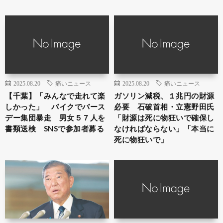
2025.08.20
痛いニュース
2025.08.20
痛いニュース
【千葉】「みんなで走れて楽
ガソリン減税、１兆円の財源
しかった」 バイクでバース
必要 石破首相・立憲野田氏
デー集団暴走 男女５７人を
「財源は死に物狂いで確保し
書類送検 SNSで参加者募る
なければならない」「本当に
死に物狂いで」