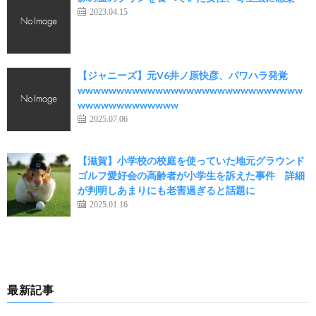
2023.04.15
【ジャニーズ】元V6井ノ原快彦、パワハラ発覚
wwwwwwwwwwwwwwwwwwwwwwwwwwwww
wwwwwwwwwwwww
2025.07.06
【滋賀】小学校の校庭を使っていた地元グラウンド
ゴルフ愛好会の高齢者が小学生を訴えた事件 詳細
が判明しあまりにも老害過ぎると話題に
2025.01.16
最新記事