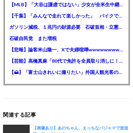
【MLB】「大谷は謙虚ではない」少女が全米生中継で突然の大谷翔平批判 サイン無視された過去明かす
【千葉】「みんなで走れて楽しかった」 バイクでバースデー集団暴走 男女５７人を書類送検 SNSで参加者募る
ガソリン減税、１兆円の財源必要 石破首相・立憲野田氏「財源は死に物狂いで確保しなければならない」「本当に死に物狂いで」
石破自民党 また増税
【悲報】論客米山隆一、Xで夫婦喧嘩wwwwwwwwwwww
【芸能】高橋真麻「80代で免許を全員取り消しに！」 高齢ドライバーの事故問題で、高齢者の運転免許取り消し法を提案
【🗻】「富士山きれいに撮りたい」外国人観光客のレンタカー事故が急増…「ハンドルが逆で慣れず」、道の狭さも
関連する記事
【画像あり】あのちゃん、えっちなパジャマで放送