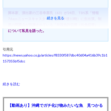
脚本家、演出家の三谷幸喜氏（63）が24日、TBS系「情報
続きを見る
7daysニュースキャスター」（土曜午後10時）に生出演。制
度の問題点が指摘されている「外国免許切替（外免切替）」
について私見を語った。
引用元
https://news.yahoo.co.jp/articles/f8330f587dbc40d04a416b39c1b1
157355bf5dcc
続きを読む
【動画あり】沖縄でガチ化け物みたいな魚 見つかる