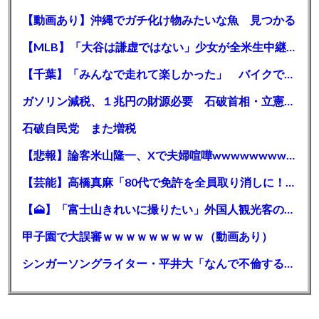
【動画あり】沖縄でガチ化け物みたいな魚 見つかる
【MLB】「大谷は謙虚ではない」少女が全米生中継で突然の大谷翔平批判 サイン無視された過去明かす
【千葉】「みんなで走れて楽しかった」 バイクでバースデー集団暴走 男女５７人を書類送検 SNSで参加者募る
ガソリン減税、１兆円の財源必要 石破首相・立憲野田氏「財源は死に物狂いで確保しなければならない」「本当に死に物狂いで」
石破自民党 また増税
【悲報】論客米山隆一、Xで夫婦喧嘩wwwwwwwwwwww
【芸能】高橋真麻「80代で免許を全員取り消しに！」 高齢ドライバーの事故問題で、高齢者の運転免許取り消し法を提案
【🗻】「富士山きれいに撮りたい」外国人観光客のレンタカー事故が急増…「ハンドルが逆で慣れず」、道の狭さも
甲子園で大誤審ｗｗｗｗｗｗｗｗｗ（動画あり）
シンガーソングライター・平井大「なんで不倫するか知ってる？妥協で結婚するからさ。」←浅すぎると大炎上