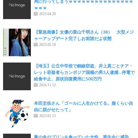
局に行ってしまうｗｗｗｗｗｗｗｗｗｗｗｗｗｗｗ
ｗｗｗ
2023.04.20
【緊急画像】女優の栗山千明さん（38） 大型メジ
ャーアップデート完了しお前誰だよ状態
2023.05.19
【埼玉】公立中学校で銅線窃盗、井上真ことチア・
レット容疑者らカンボジア国籍の男3人逮捕…停電で
給食中止、原状回復費用に500万円
2024.11.12
本田圭佑さん「ゴールに人生かけてる。服くらい自
由に脱がせたって」
2023.01.15
豚の血のプリンを食べていた女性、寄生虫に感染