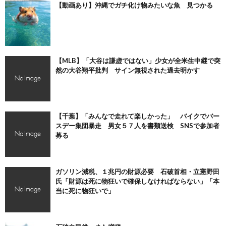
【動画あり】沖縄でガチ化け物みたいな魚 見つかる
【MLB】「大谷は謙虚ではない」少女が全米生中継で突
然の大谷翔平批判 サイン無視された過去明かす
【千葉】「みんなで走れて楽しかった」 バイクでバー
スデー集団暴走 男女５７人を書類送検 SNSで参加者
募る
ガソリン減税、１兆円の財源必要 石破首相・立憲野田
氏「財源は死に物狂いで確保しなければならない」「本
当に死に物狂いで」