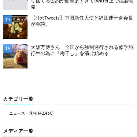
り捨てる公約が衝撃的すぎてtwitter上で議論勃
発
【HotTweets】中国新任大使と経団連十倉会長
が会談。
大阪万博さん 全国から強制連行される修学旅
行生の為に『梅干し』を漬け始める
カテゴリ一覧
ニュース・速報
(42,460)
メディア一覧