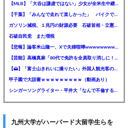
【MLB】「大谷は謙虚ではない」少女が全米生中継で突然の大谷翔平批判 サイン無視された過去明かす
【千葉】「みんなで走れて楽しかった」 バイクでバースデー集団暴走 男女５７人を書類送検 SNSで参加者募る
ガソリン減税、１兆円の財源必要 石破首相・立憲野田氏「財源は死に物狂いで確保しなければならない」「本当に死に物狂いで」
石破自民党 また増税
【悲報】論客米山隆一、Xで夫婦喧嘩wwwwwwwwwwww
【芸能】高橋真麻「80代で免許を全員取り消しに！」 高齢ドライバーの事故問題で、高齢者の運転免許取り消し法を提案
【🗻】「富士山きれいに撮りたい」外国人観光客のレンタカー事故が急増…「ハンドルが逆で慣れず」、道の狭さも
甲子園で大誤審ｗｗｗｗｗｗｗｗｗ（動画あり）
シンガーソングライター・平井大「なんで不倫するか知ってる？妥協で結婚するからさ。」←浅すぎると大炎上
九州大学がハーバード大留学生らを