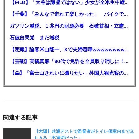
【MLB】「大谷は謙虚ではない」少女が全米生中継で突然の大谷翔平批判 サイン無視された過去明かす
【千葉】「みんなで走れて楽しかった」 バイクでバースデー集団暴走 男女５７人を書類送検 SNSで参加者募る
ガソリン減税、１兆円の財源必要 石破首相・立憲野田氏「財源は死に物狂いで確保しなければならない」「本当に死に物狂いで」
石破自民党 また増税
【悲報】論客米山隆一、Xで夫婦喧嘩wwwwwwwwwwww
【芸能】高橋真麻「80代で免許を全員取り消しに！」 高齢ドライバーの事故問題で、高齢者の運転免許取り消し法を提案
【🗻】「富士山きれいに撮りたい」外国人観光客のレンタカー事故が急増…「ハンドルが逆で慣れず」、道の狭さも
関連する記事
【大阪】共通テストで監督者がトイレ個室内まで立
ち入る「不適切だった」