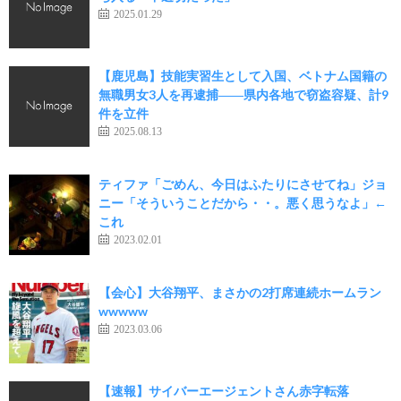
2025.01.29
【鹿児島】技能実習生として入国、ベトナム国籍の
無職男女3人を再逮捕――県内各地で窃盗容疑、計9
件を立件
2025.08.13
ティファ「ごめん、今日はふたりにさせてね」ジョ
ニー「そういうことだから・・。悪く思うなよ」←
これ
2023.02.01
【会心】大谷翔平、まさかの2打席連続ホームラン
wwwww
2023.03.06
【速報】サイバーエージェントさん赤字転落