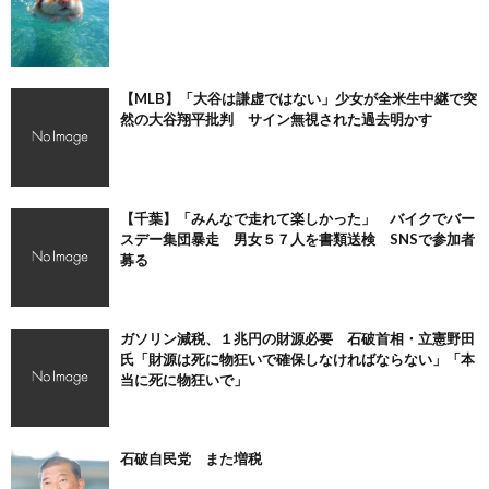
【MLB】「大谷は謙虚ではない」少女が全米生中継で突
然の大谷翔平批判 サイン無視された過去明かす
【千葉】「みんなで走れて楽しかった」 バイクでバー
スデー集団暴走 男女５７人を書類送検 SNSで参加者
募る
ガソリン減税、１兆円の財源必要 石破首相・立憲野田
氏「財源は死に物狂いで確保しなければならない」「本
当に死に物狂いで」
石破自民党 また増税