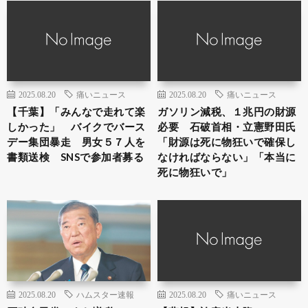
2025.08.20
痛いニュース
2025.08.20
痛いニュース
【千葉】「みんなで走れて楽
ガソリン減税、１兆円の財源
しかった」 バイクでバース
必要 石破首相・立憲野田氏
デー集団暴走 男女５７人を
「財源は死に物狂いで確保し
書類送検 SNSで参加者募る
なければならない」「本当に
死に物狂いで」
2025.08.20
ハムスター速報
2025.08.20
痛いニュース