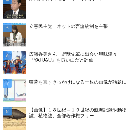
立憲民主党 ネットの言論統制を主張
広瀬香美さん 野獣先輩に出会い興味津々
『YAJU&U』を良い曲だと評価
猫背を直すきっかけになる一枚の画像が話題に
【画像】１８世紀～１９世紀の航海記録や動物
誌、植物誌、全部著作権フリー