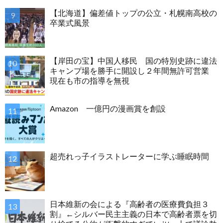
【北海道】偏差値トップの公立・札幌南高校の
卒業式風景
【岸田の宝】中国人移民 国の特別史跡に違法
キャンプ場を勝手に開設し２年間無許可営業
現在も市の指導を無視
Amazon 一億円の漫画賞を創設
超売れっ子イラストレーターに学ぶ睡眠時間
日本維新の会による『高齢者の医療費負担３
割』←シルバー民主主義の日本で高齢者票を切