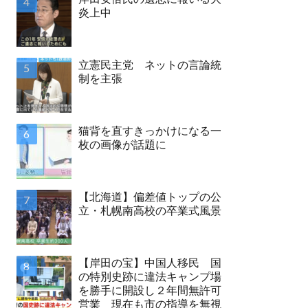
炎上中
立憲民主党 ネットの言論統
制を主張
猫背を直すきっかけになる一
枚の画像が話題に
【北海道】偏差値トップの公
立・札幌南高校の卒業式風景
【岸田の宝】中国人移民 国
の特別史跡に違法キャンプ場
を勝手に開設し２年間無許可
営業 現在も市の指導を無視