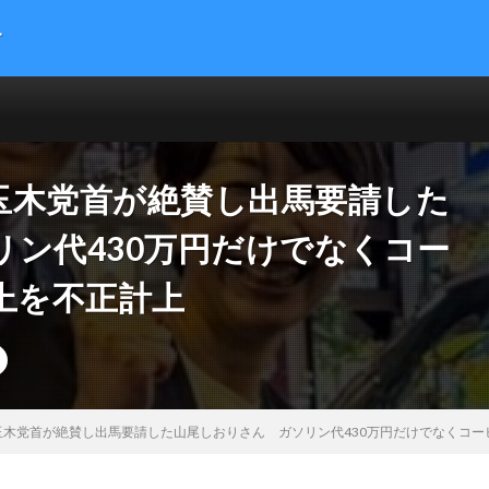
す
提供する総合トレンドサイトです。５chまとめサイトを読みやすくまとめま
 サイエンス マネー 海外の反応
玉木党首が絶賛し出馬要請した
ン代430万円だけでなくコー
上を不正計上
木党首が絶賛し出馬要請した山尾しおりさん ガソリン代430万円だけでなくコー