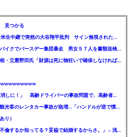
 見つかる
【MLB】「大谷は謙虚ではない」少女が全米生中継で突然の大谷翔平批判 サイン無視された過去明かす
【千葉】「みんなで走れて楽しかった」 バイクでバースデー集団暴走 男女５７人を書類送検 SNSで参加者募る
ガソリン減税、１兆円の財源必要 石破首相・立憲野田氏「財源は死に物狂いで確保しなければならない」「本当に死に物狂いで」
wwwwwwwww
【芸能】高橋真麻「80代で免許を全員取り消しに！」 高齢ドライバーの事故問題で、高齢者の運転免許取り消し法を提案
【🗻】「富士山きれいに撮りたい」外国人観光客のレンタカー事故が急増…「ハンドルが逆で慣れず」、道の狭さも
あり）
シンガーソングライター・平井大「なんで不倫するか知ってる？妥協で結婚するからさ。」←浅すぎると大炎上