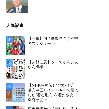
人気記事
【悲報】M-1準優勝のさや香
のスケジュール
【閲覧注意】クロちゃん、あ
かん模様
【NHKも宣伝して大人気】
激安中国サイトTEMUで購入
した”着る毛布”を着た少女
全身が炎上
岸田安倍氏の遺志に報いる大