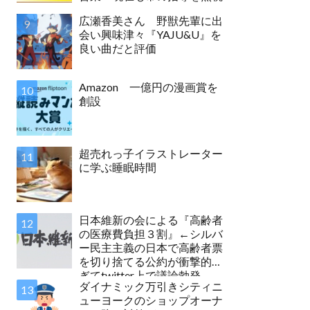
広瀬香美さん 野獣先輩に出
会い興味津々『YAJU&U』を
良い曲だと評価
Amazon 一億円の漫画賞を
創設
超売れっ子イラストレーター
に学ぶ睡眠時間
日本維新の会による『高齢者
の医療費負担３割』←シルバ
ー民主主義の日本で高齢者票
を切り捨てる公約が衝撃的す
ぎてtwitter上で議論勃発
ダイナミック万引きシティニ
ューヨークのショップオーナ