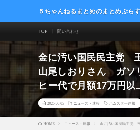
５ちゃんねるまとめのまとめぷら
話題のニュースや最新情報を幅広いジャンルをまとめて
した。ネタ・速報 エンタメ 生活 趣味 漫画アニメ ゲーム
TOP
問い合わせ
金に汚い国民民主党 
山尾しおりさん ガソリ
ヒー代で月額17万円以
2025.06.05
ニュース・速報
ハムスター速報
ニュース・速報
金に汚い国民民主党 玉
HOME