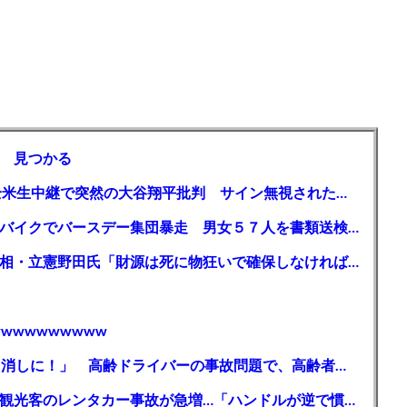
 見つかる
【MLB】「大谷は謙虚ではない」少女が全米生中継で突然の大谷翔平批判 サイン無視された過去明かす
【千葉】「みんなで走れて楽しかった」 バイクでバースデー集団暴走 男女５７人を書類送検 SNSで参加者募る
ガソリン減税、１兆円の財源必要 石破首相・立憲野田氏「財源は死に物狂いで確保しなければならない」「本当に死に物狂いで」
wwwwwwwww
【芸能】高橋真麻「80代で免許を全員取り消しに！」 高齢ドライバーの事故問題で、高齢者の運転免許取り消し法を提案
【🗻】「富士山きれいに撮りたい」外国人観光客のレンタカー事故が急増…「ハンドルが逆で慣れず」、道の狭さも