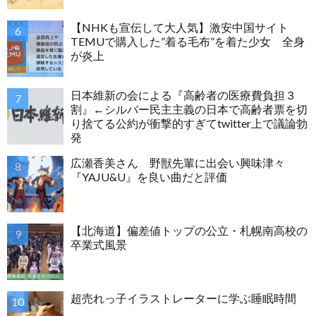
【NHKも宣伝して大人気】激安中国サイト
TEMUで購入した”着る毛布”を着た少女 全身
が炎上
日本維新の会による『高齢者の医療費負担３
割』←シルバー民主主義の日本で高齢者票を切
り捨てる公約が衝撃的すぎてtwitter上で議論勃
発
広瀬香美さん 野獣先輩に出会い興味津々
『YAJU&U』を良い曲だと評価
【北海道】偏差値トップの公立・札幌南高校の
卒業式風景
超売れっ子イラストレーターに学ぶ睡眠時間