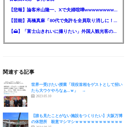
【悲報】論客米山隆一、Xで夫婦喧嘩wwwwwwwwwwww
【芸能】高橋真麻「80代で免許を全員取り消しに！」 高齢ドライバーの事故問題で、高齢者の運転免許取り消し法を提案
【🗻】「富士山きれいに撮りたい」外国人観光客のレンタカー事故が急増…「ハンドルが逆で慣れず」、道の狭さも
関連する記事
世界一受けたい授業「現役首相をゲストとして招い
たら大ウケやろなぁ…ｗ」 →
2023.05.10
【誰も見たことがない施設をつくりたい】大阪万博
の休憩所 殺意マシマシｗｗｗｗｗｗｗｗｗｗｗｗ