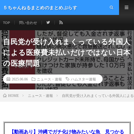
５ちゃんねるまとめのまとめぷらす
TOP
問い合わせ
自民党が受け入れまくっている外国人
による医療費未払いだけではない日本
の医療問題
2025.06.06
ニュース・速報
ハムスター速報
ニュース・速報
自民党が受け入れまくっている外国人による
HOME
【動画あり】沖縄でガチ化け物みたいな魚 見つかる