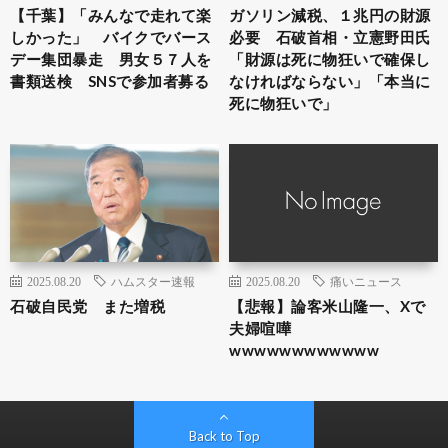
【千葉】「みんなで走れて楽
ガソリン減税、１兆円の財源
しかった」 バイクでバース
必要 石破首相・立憲野田氏
デー集団暴走 男女５７人を
「財源は死に物狂いで確保し
書類送検 SNSで参加者募る
なければならない」「本当に
死に物狂いで」
2025.08.20
ハムスター速報
2025.08.20
痛いニュース
石破自民党 また増税
【悲報】論客米山隆一、Xで
夫婦喧嘩
wwwwwwwwwwww
Back to Top