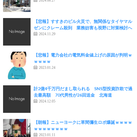
2024.08.27
【悲報】すすきのビル火災で、無関係なタイヤマル
ゼンにクレーム殺到 業務妨害も視野に対策検討へ
2024.11.29
【悲報】電力会社の電気料金値上げの原因が判明ｗ
ｗｗｗｗ
2023.01.24
計2億4千万円だまし取られる SNS型投資詐欺で過
去最高額 70代男性が26回送金 北海道
2024.12.05
【朗報】ニューヨークに草間彌生ロボ爆誕ｗｗｗｗ
ｗｗｗｗｗｗｗｗ
2023.01.11