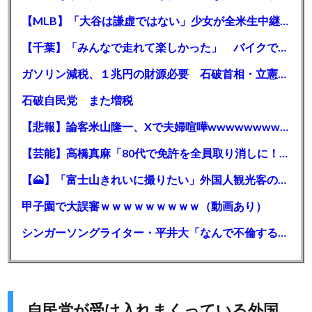
【MLB】「大谷は謙虚ではない」少女が全米生中継で突然の大谷翔平批判 サイン無視された過去明かす
【千葉】「みんなで走れて楽しかった」 バイクでバースデー集団暴走 男女５７人を書類送検 SNSで参加者募る
ガソリン減税、１兆円の財源必要 石破首相・立憲野田氏「財源は死に物狂いで確保しなければならない」「本当に死に物狂いで」
石破自民党 また増税
【悲報】論客米山隆一、Xで夫婦喧嘩wwwwwwwwwwww
【芸能】高橋真麻「80代で免許を全員取り消しに！」 高齢ドライバーの事故問題で、高齢者の運転免許取り消し法を提案
【🗻】「富士山きれいに撮りたい」外国人観光客のレンタカー事故が急増…「ハンドルが逆で慣れず」、道の狭さも
甲子園で大誤審ｗｗｗｗｗｗｗｗｗ（動画あり）
シンガーソングライター・平井大「なんで不倫するか知ってる？妥協で結婚するからさ。」←浅すぎると大炎上
自民党が受け入れまくっている外国