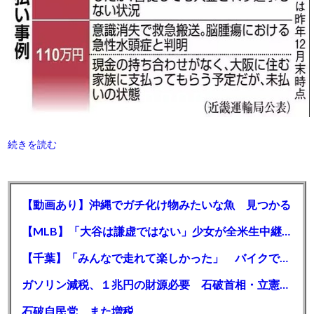
続きを読む
【動画あり】沖縄でガチ化け物みたいな魚 見つかる
【MLB】「大谷は謙虚ではない」少女が全米生中継で突然の大谷翔平批判 サイン無視された過去明かす
【千葉】「みんなで走れて楽しかった」 バイクでバースデー集団暴走 男女５７人を書類送検 SNSで参加者募る
ガソリン減税、１兆円の財源必要 石破首相・立憲野田氏「財源は死に物狂いで確保しなければならない」「本当に死に物狂いで」
石破自民党 また増税