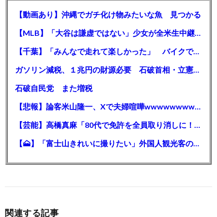
【動画あり】沖縄でガチ化け物みたいな魚 見つかる
【MLB】「大谷は謙虚ではない」少女が全米生中継で突然の大谷翔平批判 サイン無視された過去明かす
【千葉】「みんなで走れて楽しかった」 バイクでバースデー集団暴走 男女５７人を書類送検 SNSで参加者募る
ガソリン減税、１兆円の財源必要 石破首相・立憲野田氏「財源は死に物狂いで確保しなければならない」「本当に死に物狂いで」
石破自民党 また増税
【悲報】論客米山隆一、Xで夫婦喧嘩wwwwwwwwwwww
【芸能】高橋真麻「80代で免許を全員取り消しに！」 高齢ドライバーの事故問題で、高齢者の運転免許取り消し法を提案
【🗻】「富士山きれいに撮りたい」外国人観光客のレンタカー事故が急増…「ハンドルが逆で慣れず」、道の狭さも
関連する記事