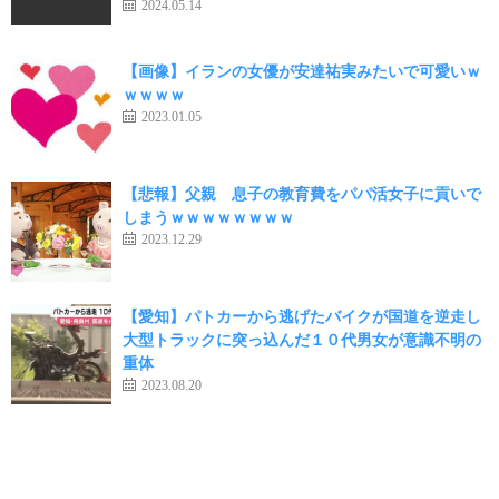
2024.05.14
【画像】イランの女優が安達祐実みたいで可愛いｗ
ｗｗｗｗ
2023.01.05
【悲報】父親 息子の教育費をパパ活女子に貢いで
しまうｗｗｗｗｗｗｗｗ
2023.12.29
【愛知】パトカーから逃げたバイクが国道を逆走し
大型トラックに突っ込んだ１０代男女が意識不明の
重体
2023.08.20