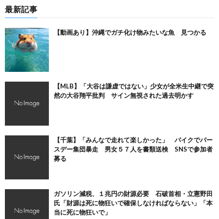
最新記事
【動画あり】沖縄でガチ化け物みたいな魚 見つかる
【MLB】「大谷は謙虚ではない」少女が全米生中継で突
然の大谷翔平批判 サイン無視された過去明かす
【千葉】「みんなで走れて楽しかった」 バイクでバー
スデー集団暴走 男女５７人を書類送検 SNSで参加者
募る
ガソリン減税、１兆円の財源必要 石破首相・立憲野田
氏「財源は死に物狂いで確保しなければならない」「本
当に死に物狂いで」