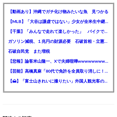
【動画あり】沖縄でガチ化け物みたいな魚 見つかる
【MLB】「大谷は謙虚ではない」少女が全米生中継で突然の大谷翔平批判 サイン無視された過去明かす
【千葉】「みんなで走れて楽しかった」 バイクでバースデー集団暴走 男女５７人を書類送検 SNSで参加者募る
ガソリン減税、１兆円の財源必要 石破首相・立憲野田氏「財源は死に物狂いで確保しなければならない」「本当に死に物狂いで」
石破自民党 また増税
【悲報】論客米山隆一、Xで夫婦喧嘩wwwwwwwwwwww
【芸能】高橋真麻「80代で免許を全員取り消しに！」 高齢ドライバーの事故問題で、高齢者の運転免許取り消し法を提案
【🗻】「富士山きれいに撮りたい」外国人観光客のレンタカー事故が急増…「ハンドルが逆で慣れず」、道の狭さも