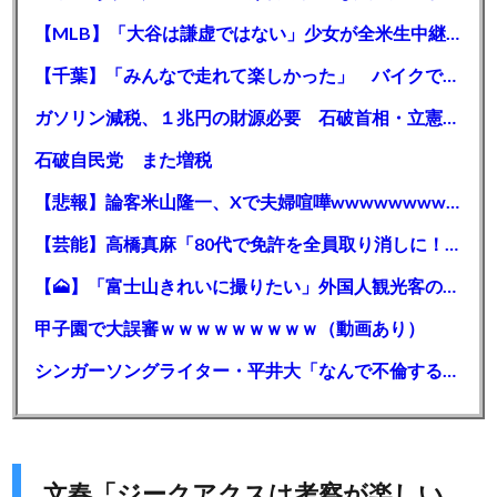
【MLB】「大谷は謙虚ではない」少女が全米生中継で突然の大谷翔平批判 サイン無視された過去明かす
【千葉】「みんなで走れて楽しかった」 バイクでバースデー集団暴走 男女５７人を書類送検 SNSで参加者募る
ガソリン減税、１兆円の財源必要 石破首相・立憲野田氏「財源は死に物狂いで確保しなければならない」「本当に死に物狂いで」
石破自民党 また増税
【悲報】論客米山隆一、Xで夫婦喧嘩wwwwwwwwwwww
【芸能】高橋真麻「80代で免許を全員取り消しに！」 高齢ドライバーの事故問題で、高齢者の運転免許取り消し法を提案
【🗻】「富士山きれいに撮りたい」外国人観光客のレンタカー事故が急増…「ハンドルが逆で慣れず」、道の狭さも
甲子園で大誤審ｗｗｗｗｗｗｗｗｗ（動画あり）
シンガーソングライター・平井大「なんで不倫するか知ってる？妥協で結婚するからさ。」←浅すぎると大炎上
文春「ジークアクスは考察が楽しい