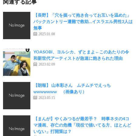
関連する記事
【長野】「穴を掘って抱き合ってお互いを温めた」
バックカントリー遭難で救助…イスラエル男性3人は
無事
2025.01.08
YOASOBI、ヨルシカ、ずとまよ←このあたりの令
和新世代アーティストが急速に飽きられた理由
2023.02.09
【朗報】 山本彩さん ムチムチでえっち
wwwwwww （画像あり）
2023.05.15
【まんが】やくみつるが最若手？ 時事ネタの4コ
マ漫画、存亡の危機「現役で描いてる方、ほとんど
いない」打開策は？