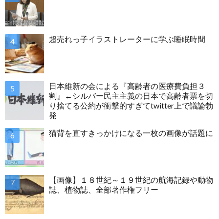
超売れっ子イラストレーターに学ぶ睡眠時間
日本維新の会による『高齢者の医療費負担３
割』←シルバー民主主義の日本で高齢者票を切
り捨てる公約が衝撃的すぎてtwitter上で議論勃
発
猫背を直すきっかけになる一枚の画像が話題に
【画像】１８世紀～１９世紀の航海記録や動物
誌、植物誌、全部著作権フリー