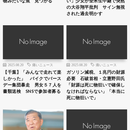
物みたいな魚 見つかる
い」少女が全米生中継で突然
の大谷翔平批判 サイン無視
された過去明かす
2025.08.20
痛いニュース
2025.08.20
痛いニュース
【千葉】「みんなで走れて楽
ガソリン減税、１兆円の財源
しかった」 バイクでバース
必要 石破首相・立憲野田氏
デー集団暴走 男女５７人を
「財源は死に物狂いで確保し
書類送検 SNSで参加者募る
なければならない」「本当に
死に物狂いで」