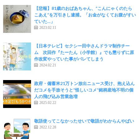
【悲報】81歳のおばあちゃん、“こんにゃくのたら
こあえ”を万引きし逮捕。「お金がなくてお腹がすい
ていた…」
2023.02.11
【日本テレビ】セクシー田中さんドラマ制作チー
ム 次回作『たーたん（小学館）』でも懲りずに原
作改変やっていた事がバレてしまう
2024.02.21
政府・備蓄米21万トン放出ニュース受け、抱え込ん
だコメを手放そうと“怪しいコメ”銘柄産地不明の個
人の飛び込み営業急増
2025.02.22
敬語使ってこなかったせいで敬語がわからんやばい
2022.12.28