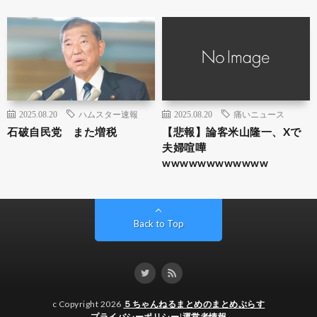
2025.08.20
ハムスター速報
2025.08.20
痛いニュース
石破自民党 また増税
【悲報】論客米山隆一、Xで
夫婦喧嘩
wwwwwwwwwwww
Back to Top
c Copyright 2026
５ちゃんねるまとめのまとめぷらす
プライバシーポリシー
|
運営者情報