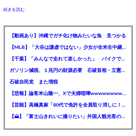
続きを読む
【動画あり】沖縄でガチ化け物みたいな魚 見つかる
【MLB】「大谷は謙虚ではない」少女が全米生中継で突然の大谷翔平批判 サイン無視された過去明かす
【千葉】「みんなで走れて楽しかった」 バイクでバースデー集団暴走 男女５７人を書類送検 SNSで参加者募る
ガソリン減税、１兆円の財源必要 石破首相・立憲野田氏「財源は死に物狂いで確保しなければならない」「本当に死に物狂いで」
石破自民党 また増税
【悲報】論客米山隆一、Xで夫婦喧嘩wwwwwwwwwwww
【芸能】高橋真麻「80代で免許を全員取り消しに！」 高齢ドライバーの事故問題で、高齢者の運転免許取り消し法を提案
【🗻】「富士山きれいに撮りたい」外国人観光客のレンタカー事故が急増…「ハンドルが逆で慣れず」、道の狭さも