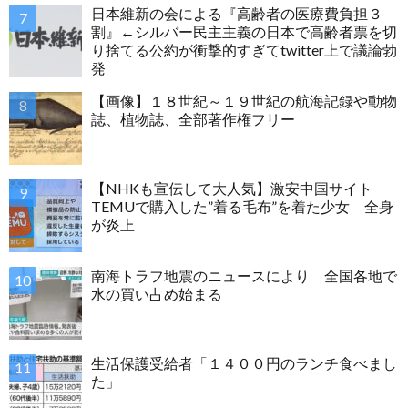
日本維新の会による『高齢者の医療費負担３
割』←シルバー民主主義の日本で高齢者票を切
り捨てる公約が衝撃的すぎてtwitter上で議論勃
発
【画像】１８世紀～１９世紀の航海記録や動物
誌、植物誌、全部著作権フリー
【NHKも宣伝して大人気】激安中国サイト
TEMUで購入した”着る毛布”を着た少女 全身
が炎上
南海トラフ地震のニュースにより 全国各地で
水の買い占め始まる
生活保護受給者「１４００円のランチ食べまし
た」