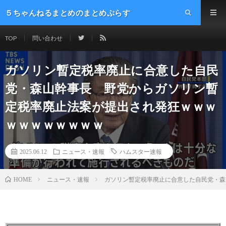
５ちゃんねるまとめのまとめぷらす
TOP
問い合わせ
ガソリン暫定税率廃止に合意した自民
党・森山幹事長 野党からガソリン暫
定税率廃止法案が提出され発狂ｗｗｗ
ｗｗｗｗｗｗｗｗ
2025.06.12
ニュース・速報
ハムスター速報
ニュース・速報
ガソリン暫定税率廃止に合意した自民党・森
HOME