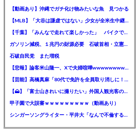
【動画あり】沖縄でガチ化け物みたいな魚 見つかる
【MLB】「大谷は謙虚ではない」少女が全米生中継で突然の大谷翔平批判 サイン無視された過去明かす
【千葉】「みんなで走れて楽しかった」 バイクでバースデー集団暴走 男女５７人を書類送検 SNSで参加者募る
ガソリン減税、１兆円の財源必要 石破首相・立憲野田氏「財源は死に物狂いで確保しなければならない」「本当に死に物狂いで」
石破自民党 また増税
【悲報】論客米山隆一、Xで夫婦喧嘩wwwwwwwwwwww
【芸能】高橋真麻「80代で免許を全員取り消しに！」 高齢ドライバーの事故問題で、高齢者の運転免許取り消し法を提案
【🗻】「富士山きれいに撮りたい」外国人観光客のレンタカー事故が急増…「ハンドルが逆で慣れず」、道の狭さも
甲子園で大誤審ｗｗｗｗｗｗｗｗｗ（動画あり）
シンガーソングライター・平井大「なんで不倫するか知ってる？妥協で結婚するからさ。」←浅すぎると大炎上