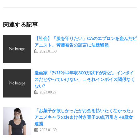
関連する記事
【社会】「服を守りたい」CAのエプロンを盗んだピ
アニスト、斉藤被告の証言に法廷騒然
2025.01.30
漫画家「ｱｼｽﾀﾝﾄは年収300万以下が殆ど。インボイ
スだとやっていけない」←それインボイス関係なく
ない?
2023.09.27
「お菓子が欲しかったがお金を払いたくなかった」
アニメキャラのおまけ付き菓子20点万引き 48歳女
逮捕
2023.01.30