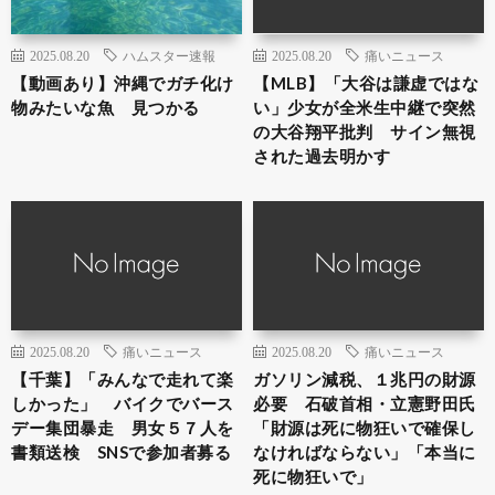
2025.08.20
ハムスター速報
2025.08.20
痛いニュース
【動画あり】沖縄でガチ化け
【MLB】「大谷は謙虚ではな
物みたいな魚 見つかる
い」少女が全米生中継で突然
の大谷翔平批判 サイン無視
された過去明かす
2025.08.20
痛いニュース
2025.08.20
痛いニュース
【千葉】「みんなで走れて楽
ガソリン減税、１兆円の財源
しかった」 バイクでバース
必要 石破首相・立憲野田氏
デー集団暴走 男女５７人を
「財源は死に物狂いで確保し
書類送検 SNSで参加者募る
なければならない」「本当に
死に物狂いで」