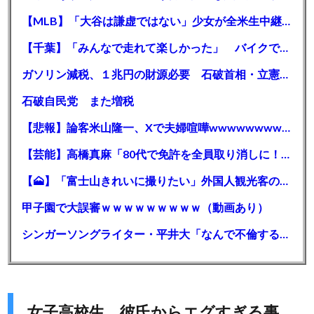
【MLB】「大谷は謙虚ではない」少女が全米生中継で突然の大谷翔平批判 サイン無視された過去明かす
【千葉】「みんなで走れて楽しかった」 バイクでバースデー集団暴走 男女５７人を書類送検 SNSで参加者募る
ガソリン減税、１兆円の財源必要 石破首相・立憲野田氏「財源は死に物狂いで確保しなければならない」「本当に死に物狂いで」
石破自民党 また増税
【悲報】論客米山隆一、Xで夫婦喧嘩wwwwwwwwwwww
【芸能】高橋真麻「80代で免許を全員取り消しに！」 高齢ドライバーの事故問題で、高齢者の運転免許取り消し法を提案
【🗻】「富士山きれいに撮りたい」外国人観光客のレンタカー事故が急増…「ハンドルが逆で慣れず」、道の狭さも
甲子園で大誤審ｗｗｗｗｗｗｗｗｗ（動画あり）
シンガーソングライター・平井大「なんで不倫するか知ってる？妥協で結婚するからさ。」←浅すぎると大炎上
女子高校生 彼氏からエグすぎる事