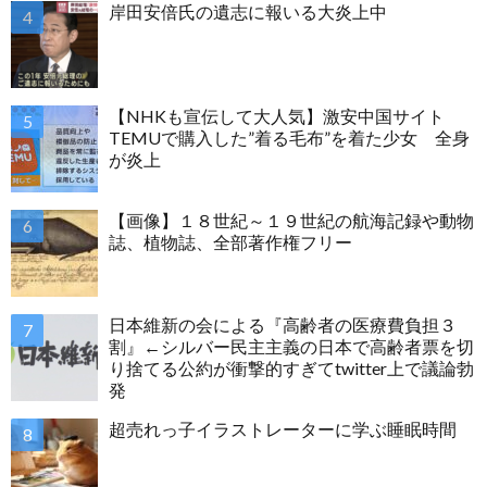
岸田安倍氏の遺志に報いる大炎上中
【NHKも宣伝して大人気】激安中国サイト
TEMUで購入した”着る毛布”を着た少女 全身
が炎上
【画像】１８世紀～１９世紀の航海記録や動物
誌、植物誌、全部著作権フリー
日本維新の会による『高齢者の医療費負担３
割』←シルバー民主主義の日本で高齢者票を切
り捨てる公約が衝撃的すぎてtwitter上で議論勃
発
超売れっ子イラストレーターに学ぶ睡眠時間