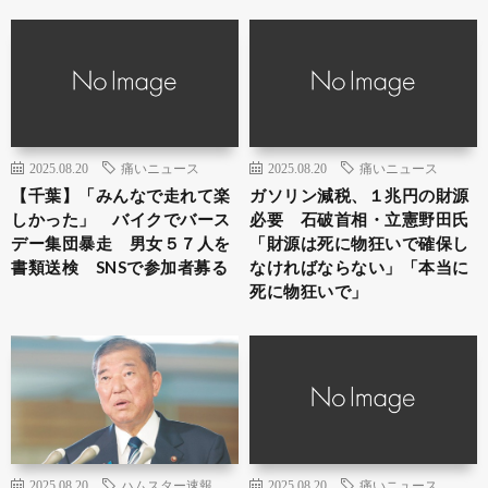
2025.08.20
痛いニュース
2025.08.20
痛いニュース
【千葉】「みんなで走れて楽
ガソリン減税、１兆円の財源
しかった」 バイクでバース
必要 石破首相・立憲野田氏
デー集団暴走 男女５７人を
「財源は死に物狂いで確保し
書類送検 SNSで参加者募る
なければならない」「本当に
死に物狂いで」
2025.08.20
ハムスター速報
2025.08.20
痛いニュース