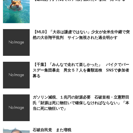
【MLB】「大谷は謙虚ではない」少女が全米生中継で突
然の大谷翔平批判 サイン無視された過去明かす
【千葉】「みんなで走れて楽しかった」 バイクでバー
スデー集団暴走 男女５７人を書類送検 SNSで参加者
募る
ガソリン減税、１兆円の財源必要 石破首相・立憲野田
氏「財源は死に物狂いで確保しなければならない」「本
当に死に物狂いで」
石破自民党 また増税