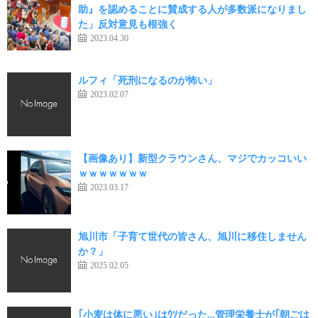
助』を認めることに賛成する人が多数派になりまし
た」反対意見も根強く
2023.04.30
ルフィ「死刑になるのが怖い」
2023.02.07
【画像あり】新型クラウンさん、マジでカッコいい
ｗｗｗｗｗｗｗ
2023.03.17
旭川市「子育て世代の皆さん、旭川に移住しません
か？」
2025.02.05
｢小麦は体に悪い｣はｳｿだった…管理栄養士が｢朝ごは