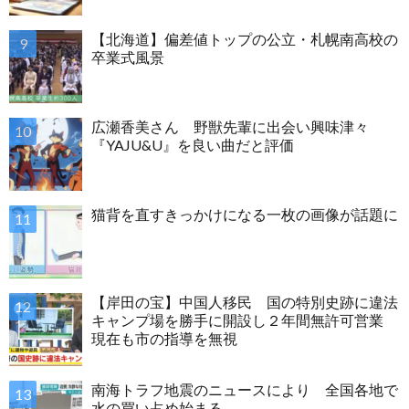
【北海道】偏差値トップの公立・札幌南高校の
卒業式風景
広瀬香美さん 野獣先輩に出会い興味津々
『YAJU&U』を良い曲だと評価
猫背を直すきっかけになる一枚の画像が話題に
【岸田の宝】中国人移民 国の特別史跡に違法
キャンプ場を勝手に開設し２年間無許可営業
現在も市の指導を無視
南海トラフ地震のニュースにより 全国各地で
水の買い占め始まる