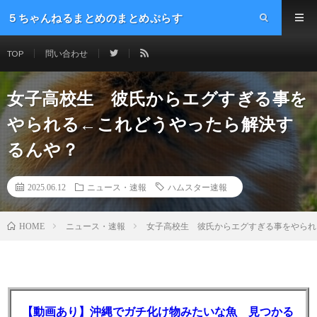
５ちゃんねるまとめのまとめぷらす
TOP
問い合わせ
女子高校生 彼氏からエグすぎる事を
やられる←これどうやったら解決す
るんや？
2025.06.12
ニュース・速報
ハムスター速報
ニュース・速報
女子高校生 彼氏からエグすぎる事をやられ
HOME
【動画あり】沖縄でガチ化け物みたいな魚 見つかる