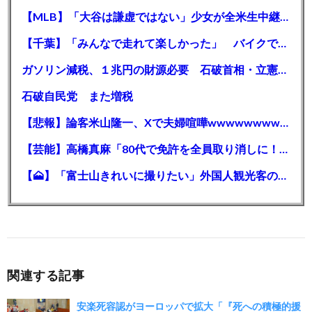
【MLB】「大谷は謙虚ではない」少女が全米生中継で突然の大谷翔平批判 サイン無視された過去明かす
【千葉】「みんなで走れて楽しかった」 バイクでバースデー集団暴走 男女５７人を書類送検 SNSで参加者募る
ガソリン減税、１兆円の財源必要 石破首相・立憲野田氏「財源は死に物狂いで確保しなければならない」「本当に死に物狂いで」
石破自民党 また増税
【悲報】論客米山隆一、Xで夫婦喧嘩wwwwwwwwwwww
【芸能】高橋真麻「80代で免許を全員取り消しに！」 高齢ドライバーの事故問題で、高齢者の運転免許取り消し法を提案
【🗻】「富士山きれいに撮りたい」外国人観光客のレンタカー事故が急増…「ハンドルが逆で慣れず」、道の狭さも
関連する記事
安楽死容認がヨーロッパで拡大「『死への積極的援