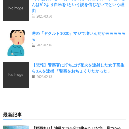
んはﾊﾟﾝより白米を｣という説を信じないでという理
由
2025.03.30
噂の「ヤクルト1000」マジで凄いんだがｗｗｗｗｗ
ｗ
2023.02.16
【悲報】警察署に打ち上げ花火を連射した女子高生
ら3人を逮捕 「警察をおちょくりたかった」
2023.02.13
最新記事
【動画あり】沖縄でガチ化け物みたいな魚 見つかる