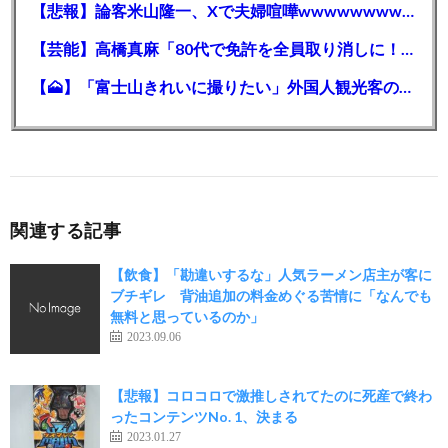
【悲報】論客米山隆一、Xで夫婦喧嘩wwwwwwwwwwww
【芸能】高橋真麻「80代で免許を全員取り消しに！」 高齢ドライバーの事故問題で、高齢者の運転免許取り消し法を提案
【🗻】「富士山きれいに撮りたい」外国人観光客のレンタカー事故が急増…「ハンドルが逆で慣れず」、道の狭さも
関連する記事
【飲食】「勘違いするな」人気ラーメン店主が客に
ブチギレ 背油追加の料金めぐる苦情に「なんでも
無料と思っているのか」
2023.09.06
【悲報】コロコロで激推しされてたのに死産で終わ
ったコンテンツNo. 1、決まる
2023.01.27