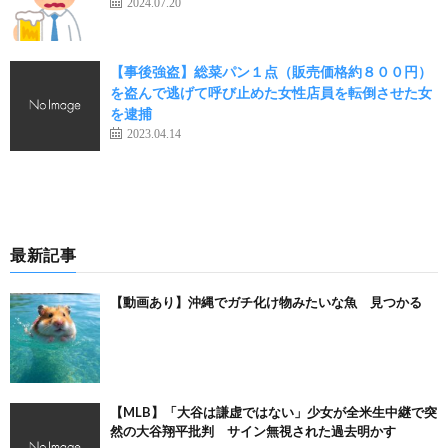
2024.07.20
【事後強盗】総菜パン１点（販売価格約８００円）
を盗んで逃げて呼び止めた女性店員を転倒させた女
を逮捕
2023.04.14
最新記事
【動画あり】沖縄でガチ化け物みたいな魚 見つかる
【MLB】「大谷は謙虚ではない」少女が全米生中継で突
然の大谷翔平批判 サイン無視された過去明かす