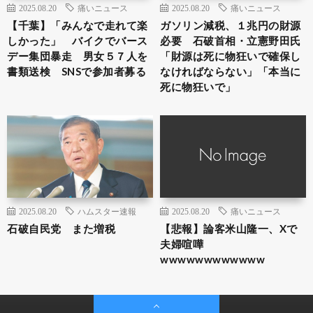
2025.08.20
痛いニュース
2025.08.20
痛いニュース
【千葉】「みんなで走れて楽
ガソリン減税、１兆円の財源
しかった」 バイクでバース
必要 石破首相・立憲野田氏
デー集団暴走 男女５７人を
「財源は死に物狂いで確保し
書類送検 SNSで参加者募る
なければならない」「本当に
死に物狂いで」
2025.08.20
ハムスター速報
2025.08.20
痛いニュース
石破自民党 また増税
【悲報】論客米山隆一、Xで
夫婦喧嘩
wwwwwwwwwwww