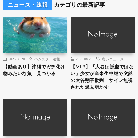
ニュース・速報
カテゴリの最新記事
2025.08.20
ハムスター速報
2025.08.20
痛いニュース
【動画あり】沖縄でガチ化け
【MLB】「大谷は謙虚ではな
物みたいな魚 見つかる
い」少女が全米生中継で突然
の大谷翔平批判 サイン無視
された過去明かす