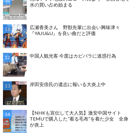
水の買い占め始まる
広瀬香美さん 野獣先輩に出会い興味津々
『YAJU&U』を良い曲だと評価
中国人観光客 今度はカピバラに迷惑行為
岸田安倍氏の遺志に報いる大炎上中
【NHKも宣伝して大人気】激安中国サイト
TEMUで購入した”着る毛布”を着た少女 全身
が炎上