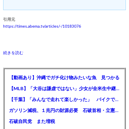
引用元
https://times.abema.tv/articles/-/10183076
続きを読む
【動画あり】沖縄でガチ化け物みたいな魚 見つかる
【MLB】「大谷は謙虚ではない」少女が全米生中継で突然の大谷翔平批判 サイン無視された過去明かす
【千葉】「みんなで走れて楽しかった」 バイクでバースデー集団暴走 男女５７人を書類送検 SNSで参加者募る
ガソリン減税、１兆円の財源必要 石破首相・立憲野田氏「財源は死に物狂いで確保しなければならない」「本当に死に物狂いで」
石破自民党 また増税