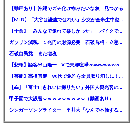
【動画あり】沖縄でガチ化け物みたいな魚 見つかる
【MLB】「大谷は謙虚ではない」少女が全米生中継で突然の大谷翔平批判 サイン無視された過去明かす
【千葉】「みんなで走れて楽しかった」 バイクでバースデー集団暴走 男女５７人を書類送検 SNSで参加者募る
ガソリン減税、１兆円の財源必要 石破首相・立憲野田氏「財源は死に物狂いで確保しなければならない」「本当に死に物狂いで」
石破自民党 また増税
【悲報】論客米山隆一、Xで夫婦喧嘩wwwwwwwwwwww
【芸能】高橋真麻「80代で免許を全員取り消しに！」 高齢ドライバーの事故問題で、高齢者の運転免許取り消し法を提案
【🗻】「富士山きれいに撮りたい」外国人観光客のレンタカー事故が急増…「ハンドルが逆で慣れず」、道の狭さも
甲子園で大誤審ｗｗｗｗｗｗｗｗｗ（動画あり）
シンガーソングライター・平井大「なんで不倫するか知ってる？妥協で結婚するからさ。」←浅すぎると大炎上