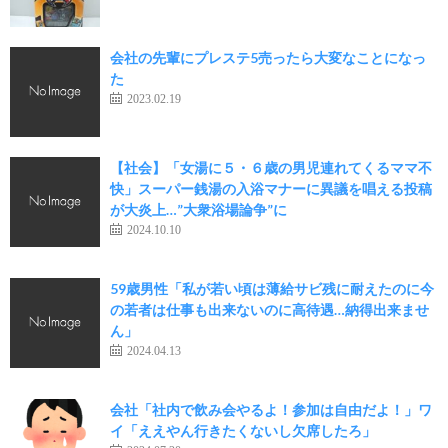
会社の先輩にプレステ5売ったら大変なことになっ
た
2023.02.19
【社会】「女湯に５・６歳の男児連れてくるママ不
快」スーパー銭湯の入浴マナーに異議を唱える投稿
が大炎上…”大衆浴場論争”に
2024.10.10
59歳男性「私が若い頃は薄給サビ残に耐えたのに今
の若者は仕事も出来ないのに高待遇…納得出来ませ
ん」
2024.04.13
会社「社内で飲み会やるよ！参加は自由だよ！」ワ
イ「ええやん行きたくないし欠席したろ」