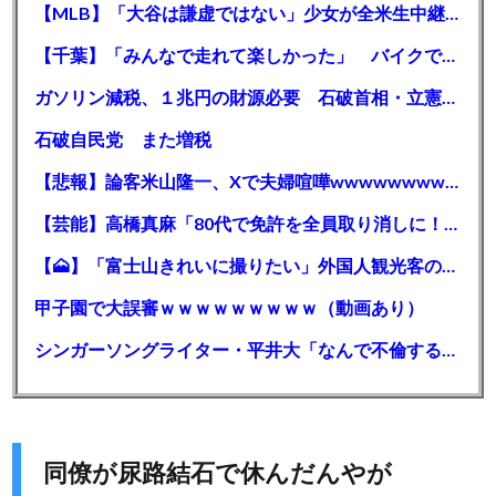
【MLB】「大谷は謙虚ではない」少女が全米生中継で突然の大谷翔平批判 サイン無視された過去明かす
【千葉】「みんなで走れて楽しかった」 バイクでバースデー集団暴走 男女５７人を書類送検 SNSで参加者募る
ガソリン減税、１兆円の財源必要 石破首相・立憲野田氏「財源は死に物狂いで確保しなければならない」「本当に死に物狂いで」
石破自民党 また増税
【悲報】論客米山隆一、Xで夫婦喧嘩wwwwwwwwwwww
【芸能】高橋真麻「80代で免許を全員取り消しに！」 高齢ドライバーの事故問題で、高齢者の運転免許取り消し法を提案
【🗻】「富士山きれいに撮りたい」外国人観光客のレンタカー事故が急増…「ハンドルが逆で慣れず」、道の狭さも
甲子園で大誤審ｗｗｗｗｗｗｗｗｗ（動画あり）
シンガーソングライター・平井大「なんで不倫するか知ってる？妥協で結婚するからさ。」←浅すぎると大炎上
同僚が尿路結石で休んだんやが