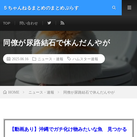
５ちゃんねるまとめのまとめぷらす
TOP
問い合わせ
同僚が尿路結石で休んだんやが
2025.06.16
ニュース・速報
ハムスター速報
ニュース・速報
同僚が尿路結石で休んだんやが
HOME
【動画あり】沖縄でガチ化け物みたいな魚 見つかる