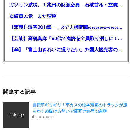
ガソリン減税、１兆円の財源必要 石破首相・立憲野田氏「財源は死に物狂いで確保しなければならない」「本当に死に物狂いで」
石破自民党 また増税
【悲報】論客米山隆一、Xで夫婦喧嘩wwwwwwwwwwww
【芸能】高橋真麻「80代で免許を全員取り消しに！」 高齢ドライバーの事故問題で、高齢者の運転免許取り消し法を提案
【🗻】「富士山きれいに撮りたい」外国人観光客のレンタカー事故が急増…「ハンドルが逆で慣れず」、道の狭さも
関連する記事
自転車ギリギリ！車カスの松本鶏園のトラックが服
をかすめ破ける勢いで幅寄せ走行で謝罪
2024.10.30