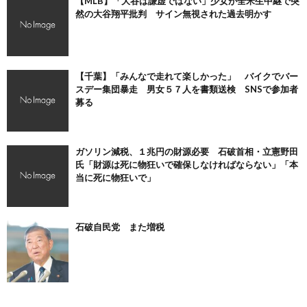
【MLB】「大谷は謙虚ではない」少女が全米生中継で突
然の大谷翔平批判 サイン無視された過去明かす
【千葉】「みんなで走れて楽しかった」 バイクでバー
スデー集団暴走 男女５７人を書類送検 SNSで参加者
募る
ガソリン減税、１兆円の財源必要 石破首相・立憲野田
氏「財源は死に物狂いで確保しなければならない」「本
当に死に物狂いで」
石破自民党 また増税