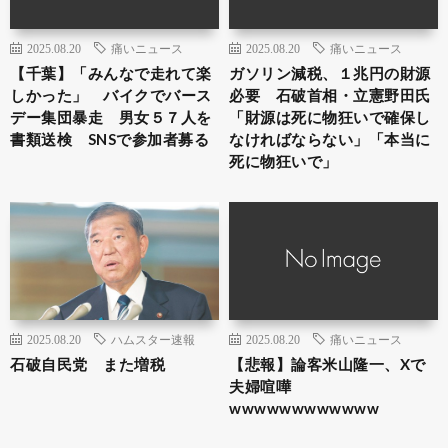
2025.08.20
痛いニュース
2025.08.20
痛いニュース
【千葉】「みんなで走れて楽
ガソリン減税、１兆円の財源
しかった」 バイクでバース
必要 石破首相・立憲野田氏
デー集団暴走 男女５７人を
「財源は死に物狂いで確保し
書類送検 SNSで参加者募る
なければならない」「本当に
死に物狂いで」
2025.08.20
ハムスター速報
2025.08.20
痛いニュース
石破自民党 また増税
【悲報】論客米山隆一、Xで
夫婦喧嘩
wwwwwwwwwwww