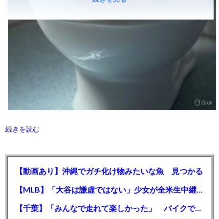
続きを読む
【動画あり】沖縄でガチ化け物みたいな魚 見つかる
【MLB】「大谷は謙虚ではない」少女が全米生中継で突然の大谷翔平批判 サイン無視された過去明かす
【千葉】「みんなで走れて楽しかった」 バイクでバースデー集団暴走 男女５７人を書類送検 SNSで参加者募る