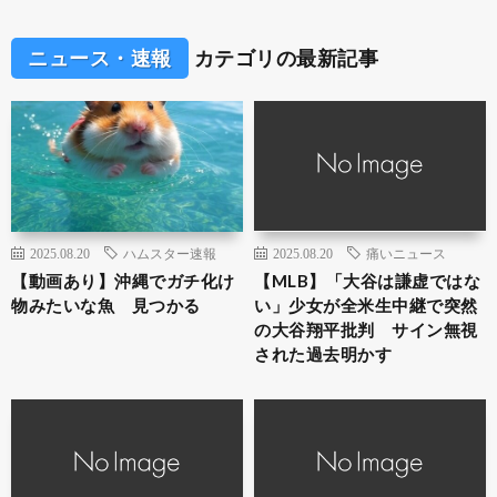
ニュース・速報
カテゴリの最新記事
2025.08.20
ハムスター速報
2025.08.20
痛いニュース
【動画あり】沖縄でガチ化け
【MLB】「大谷は謙虚ではな
物みたいな魚 見つかる
い」少女が全米生中継で突然
の大谷翔平批判 サイン無視
された過去明かす