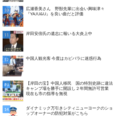
広瀬香美さん 野獣先輩に出会い興味津々
『YAJU&U』を良い曲だと評価
岸田安倍氏の遺志に報いる大炎上中
中国人観光客 今度はカピバラに迷惑行為
【岸田の宝】中国人移民 国の特別史跡に違法
キャンプ場を勝手に開設し２年間無許可営業
現在も市の指導を無視
ダイナミック万引きシティニューヨークのショ
ップオーナーの防犯対策がこちら