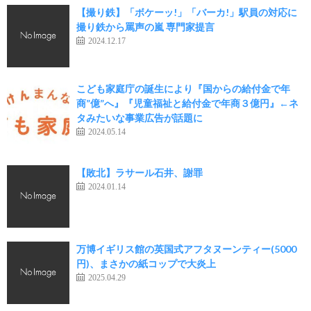
【撮り鉄】「ボケーッ!」「バーカ!」駅員の対応に
撮り鉄から罵声の嵐 専門家提言
2024.12.17
こども家庭庁の誕生により『国からの給付金で年
商”億”へ』『児童福祉と給付金で年商３億円』←ネ
タみたいな事業広告が話題に
2024.05.14
【敗北】ラサール石井、謝罪
2024.01.14
万博イギリス館の英国式アフタヌーンティー(5000
円)、まさかの紙コップで大炎上
2025.04.29