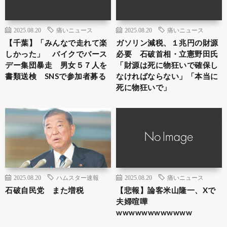
2025.08.20
痛いニュース
2025.08.20
痛いニュース
【千葉】「みんなで走れて楽
ガソリン減税、１兆円の財源
しかった」 バイクでバース
必要 石破首相・立憲野田氏
デー集団暴走 男女５７人を
「財源は死に物狂いで確保し
書類送検 SNSで参加者募る
なければならない」「本当に
死に物狂いで」
2025.08.20
ハムスター速報
2025.08.20
痛いニュース
石破自民党 また増税
【悲報】論客米山隆一、Xで
夫婦喧嘩
wwwwwwwwwwww