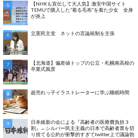
【NHKも宣伝して大人気】激安中国サイト
TEMUで購入した”着る毛布”を着た少女 全身
が炎上
立憲民主党 ネットの言論統制を主張
【北海道】偏差値トップの公立・札幌南高校の
卒業式風景
超売れっ子イラストレーターに学ぶ睡眠時間
日本維新の会による『高齢者の医療費負担３
割』←シルバー民主主義の日本で高齢者票を切
り捨てる公約が衝撃的すぎてtwitter上で議論勃