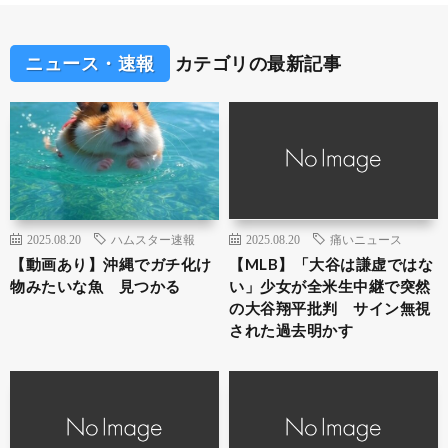
ニュース・速報
カテゴリの最新記事
2025.08.20
ハムスター速報
2025.08.20
痛いニュース
【動画あり】沖縄でガチ化け
【MLB】「大谷は謙虚ではな
物みたいな魚 見つかる
い」少女が全米生中継で突然
の大谷翔平批判 サイン無視
された過去明かす