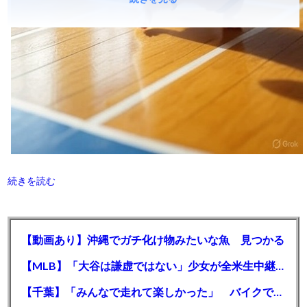
続きを読む
【動画あり】沖縄でガチ化け物みたいな魚 見つかる
【MLB】「大谷は謙虚ではない」少女が全米生中継で突然の大谷翔平批判 サイン無視された過去明かす
【千葉】「みんなで走れて楽しかった」 バイクでバースデー集団暴走 男女５７人を書類送検 SNSで参加者募る