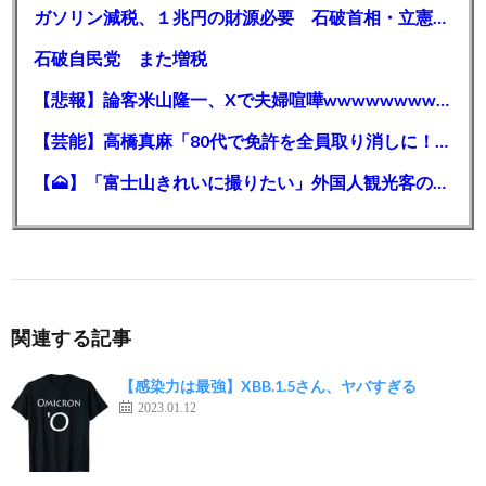
ガソリン減税、１兆円の財源必要 石破首相・立憲野田氏「財源は死に物狂いで確保しなければならない」「本当に死に物狂いで」
石破自民党 また増税
【悲報】論客米山隆一、Xで夫婦喧嘩wwwwwwwwwwww
【芸能】高橋真麻「80代で免許を全員取り消しに！」 高齢ドライバーの事故問題で、高齢者の運転免許取り消し法を提案
【🗻】「富士山きれいに撮りたい」外国人観光客のレンタカー事故が急増…「ハンドルが逆で慣れず」、道の狭さも
関連する記事
【感染力は最強】XBB.1.5さん、ヤバすぎる
2023.01.12