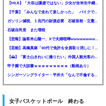
【MLB】「大谷は謙虚ではない」少女が全米生中継で突然の大谷翔平批判 サイン無視された過去明かす
【千葉】「みんなで走れて楽しかった」 バイクでバースデー集団暴走 男女５７人を書類送検 SNSで参加者募る
ガソリン減税、１兆円の財源必要 石破首相・立憲野田氏「財源は死に物狂いで確保しなければならない」「本当に死に物狂いで」
石破自民党 また増税
【悲報】論客米山隆一、Xで夫婦喧嘩wwwwwwwwwwww
【芸能】高橋真麻「80代で免許を全員取り消しに！」 高齢ドライバーの事故問題で、高齢者の運転免許取り消し法を提案
【🗻】「富士山きれいに撮りたい」外国人観光客のレンタカー事故が急増…「ハンドルが逆で慣れず」、道の狭さも
甲子園で大誤審ｗｗｗｗｗｗｗｗｗ（動画あり）
シンガーソングライター・平井大「なんで不倫するか知ってる？妥協で結婚するからさ。」←浅すぎると大炎上
女子バスケットボール 終わる