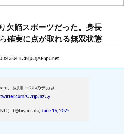
り欠陥スポーツだった。身長
たら確実に点が取れる無双状態
3.04 ID:MpOjARhp0.net
26cm、反則レベルのデカさ。
.twitter.com/C7rjpJazCy
ND） (@biyousatu)
June 19, 2025