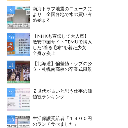
南海トラフ地震のニュースに
より 全国各地で水の買い占
め始まる
【NHKも宣伝して大人気】
激安中国サイトTEMUで購入
した”着る毛布”を着た少女
全身が炎上
【北海道】偏差値トップの公
立・札幌南高校の卒業式風景
Ｚ世代が古いと思う仕事の価
値観ランキング
生活保護受給者「１４００円
のランチ食べました」