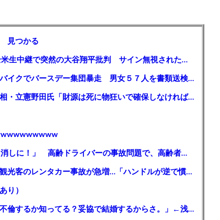
 見つかる
【MLB】「大谷は謙虚ではない」少女が全米生中継で突然の大谷翔平批判 サイン無視された過去明かす
【千葉】「みんなで走れて楽しかった」 バイクでバースデー集団暴走 男女５７人を書類送検 SNSで参加者募る
ガソリン減税、１兆円の財源必要 石破首相・立憲野田氏「財源は死に物狂いで確保しなければならない」「本当に死に物狂いで」
wwwwwwwww
【芸能】高橋真麻「80代で免許を全員取り消しに！」 高齢ドライバーの事故問題で、高齢者の運転免許取り消し法を提案
【🗻】「富士山きれいに撮りたい」外国人観光客のレンタカー事故が急増…「ハンドルが逆で慣れず」、道の狭さも
あり）
シンガーソングライター・平井大「なんで不倫するか知ってる？妥協で結婚するからさ。」←浅すぎると大炎上