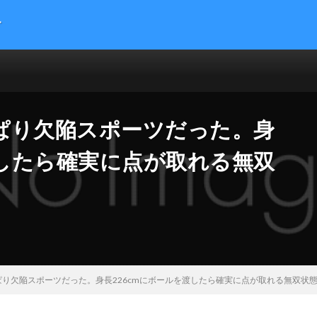
す
提供する総合トレンドサイトです。５chまとめサイトを読みやすくまとめま
 サイエンス マネー 海外の反応
ぱり欠陥スポーツだった。身
渡したら確実に点が取れる無双
り欠陥スポーツだった。身長226cmにボールを渡したら確実に点が取れる無双状