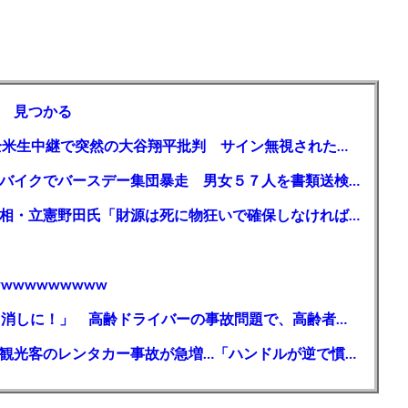
 見つかる
【MLB】「大谷は謙虚ではない」少女が全米生中継で突然の大谷翔平批判 サイン無視された過去明かす
【千葉】「みんなで走れて楽しかった」 バイクでバースデー集団暴走 男女５７人を書類送検 SNSで参加者募る
ガソリン減税、１兆円の財源必要 石破首相・立憲野田氏「財源は死に物狂いで確保しなければならない」「本当に死に物狂いで」
wwwwwwwww
【芸能】高橋真麻「80代で免許を全員取り消しに！」 高齢ドライバーの事故問題で、高齢者の運転免許取り消し法を提案
【🗻】「富士山きれいに撮りたい」外国人観光客のレンタカー事故が急増…「ハンドルが逆で慣れず」、道の狭さも