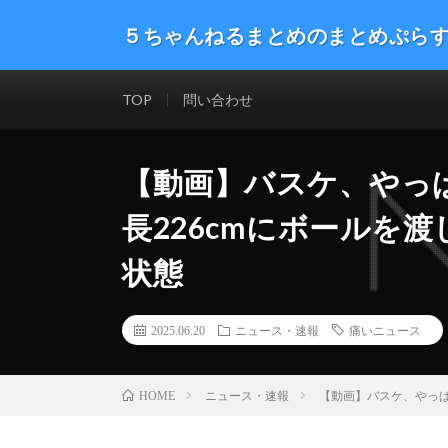
５ちゃんねるまとめのまとめぷら
話題のニュースや最新情報を幅広いジャンルをまとめて
した。ネタ・速報 エンタメ 生活 趣味 漫画アニメ ゲーム
TOP
問い合わせ
【動画】バスケ、やっ
長226cmにボールを
状態
2025.06.20
ニュース・速報
痛いニュース
ニュース・速報
【動画】バスケ、やっぱ
HOME