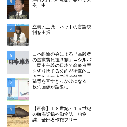
炎上中
立憲民主党 ネットの言論統
制を主張
日本維新の会による『高齢者
の医療費負担３割』←シルバ
ー民主主義の日本で高齢者票
を切り捨てる公約が衝撃的す
ぎてtwitter上で議論勃発
猫背を直すきっかけになる一
枚の画像が話題に
【画像】１８世紀～１９世紀
の航海記録や動物誌、植物
誌、全部著作権フリー