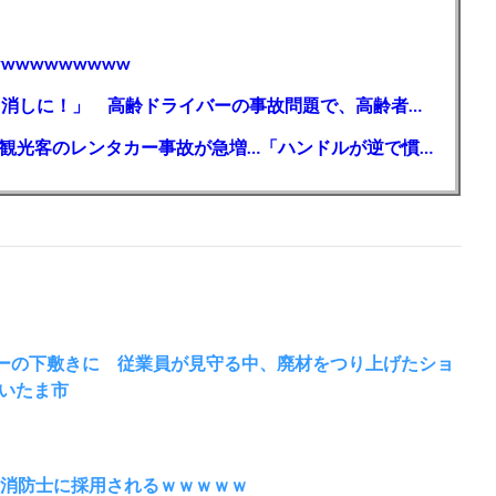
wwwwwwwww
【芸能】高橋真麻「80代で免許を全員取り消しに！」 高齢ドライバーの事故問題で、高齢者の運転免許取り消し法を提案
【🗻】「富士山きれいに撮りたい」外国人観光客のレンタカー事故が急増…「ハンドルが逆で慣れず」、道の狭さも
ーの下敷きに 従業員が見守る中、廃材をつり上げたショ
いたま市
、消防士に採用されるｗｗｗｗｗ