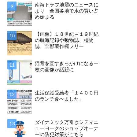
南海トラフ地震のニュースに
より 全国各地で水の買い占
め始まる
【画像】１８世紀～１９世紀
の航海記録や動物誌、植物
誌、全部著作権フリー
猫背を直すきっかけになる一
枚の画像が話題に
生活保護受給者「１４００円
のランチ食べました」
ダイナミック万引きシティニ
ューヨークのショップオーナ
ーの防犯対策がこちら