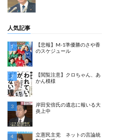
人気記事
【悲報】M-1準優勝のさや香
のスケジュール
【閲覧注意】クロちゃん、あ
かん模様
岸田安倍氏の遺志に報いる大
炎上中
立憲民主党 ネットの言論統