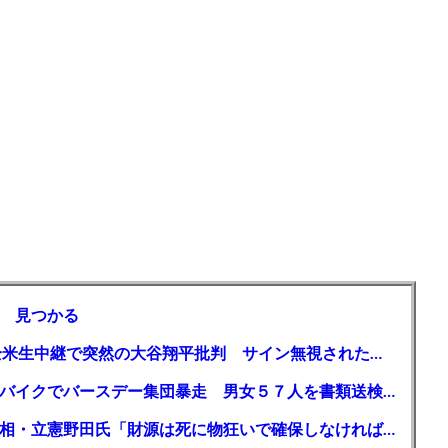
 見つかる
【MLB】「大谷は謙虚ではない」少女が全米生中継で突然の大谷翔平批判 サイン無視された過去明かす
【千葉】「みんなで走れて楽しかった」 バイクでバースデー集団暴走 男女５７人を書類送検 SNSで参加者募る
ガソリン減税、１兆円の財源必要 石破首相・立憲野田氏「財源は死に物狂いで確保しなければならない」「本当に死に物狂いで」