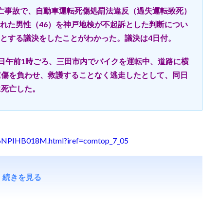
亡事故で、自動車運転死傷処罰法違反（過失運転致死）
れた男性（46）を神戸地検が不起訴とした判断につい
とする議決をしたことがわかった。議決は4日付。
日午前1時ごろ、三田市内でバイクを運転中、道路に横
重傷を負わせ、救護することなく逃走したとして、同日
に死亡した。
T6NPIHB018M.html?iref=comtop_7_05
続きを見る