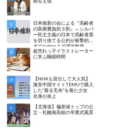
制を主張
日本維新の会による『高齢者
の医療費負担３割』←シルバ
ー民主主義の日本で高齢者票
を切り捨てる公約が衝撃的す
ぎてtwitter上で議論勃発
超売れっ子イラストレーター
に学ぶ睡眠時間
【NHKも宣伝して大人気】
激安中国サイトTEMUで購入
した”着る毛布”を着た少女
全身が炎上
【北海道】偏差値トップの公
立・札幌南高校の卒業式風景