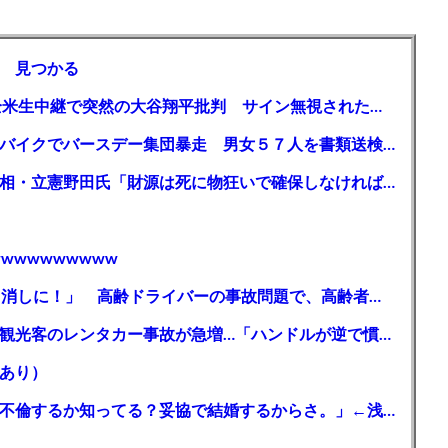
 見つかる
【MLB】「大谷は謙虚ではない」少女が全米生中継で突然の大谷翔平批判 サイン無視された過去明かす
【千葉】「みんなで走れて楽しかった」 バイクでバースデー集団暴走 男女５７人を書類送検 SNSで参加者募る
ガソリン減税、１兆円の財源必要 石破首相・立憲野田氏「財源は死に物狂いで確保しなければならない」「本当に死に物狂いで」
wwwwwwwww
【芸能】高橋真麻「80代で免許を全員取り消しに！」 高齢ドライバーの事故問題で、高齢者の運転免許取り消し法を提案
【🗻】「富士山きれいに撮りたい」外国人観光客のレンタカー事故が急増…「ハンドルが逆で慣れず」、道の狭さも
あり）
シンガーソングライター・平井大「なんで不倫するか知ってる？妥協で結婚するからさ。」←浅すぎると大炎上