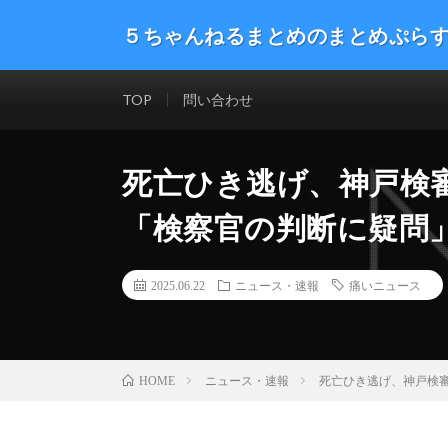
５ちゃんねるまとめのまとめぷら
話題のニュースや最新情報を幅広いジャンルをまとめて
した。ネタ・速報 エンタメ 生活 趣味 漫画アニメ ゲーム
TOP
問い合わせ
死亡ひき逃げ、神戸検
「検察官の判断に疑問
2025.06.22
ニュース・速報
痛いニュース
ニュース・速報
死亡ひき逃げ、神戸検審
HOME