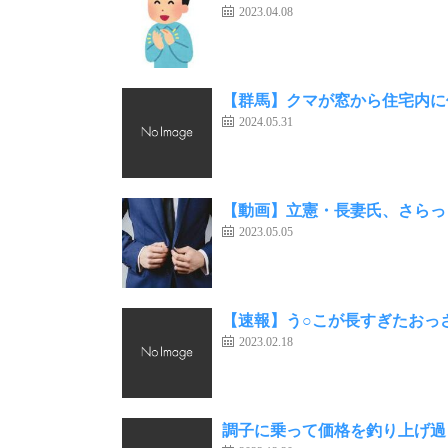
2023.04.08
【群馬】クマが窓から住宅内に
2024.05.31
【動画】立憲・長妻氏、さらっ
2023.05.05
【速報】う○こが長すぎたおっ
2023.02.18
調子に乗って価格を釣り上げ過