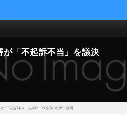
す
提供する総合トレンドサイトです。５chまとめサイトを読みやすくまとめま
 サイエンス マネー 海外の反応
審が「不起訴不当」を議決
」
が「不起訴不当」を議決 「検察官の判断に疑問」