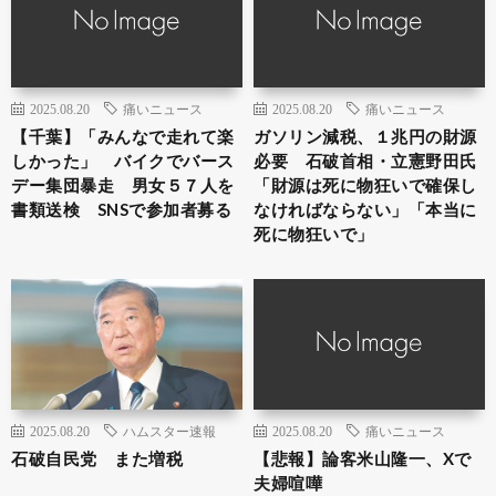
2025.08.20
痛いニュース
2025.08.20
痛いニュース
【千葉】「みんなで走れて楽
ガソリン減税、１兆円の財源
しかった」 バイクでバース
必要 石破首相・立憲野田氏
デー集団暴走 男女５７人を
「財源は死に物狂いで確保し
書類送検 SNSで参加者募る
なければならない」「本当に
死に物狂いで」
2025.08.20
ハムスター速報
2025.08.20
痛いニュース
石破自民党 また増税
【悲報】論客米山隆一、Xで
夫婦喧嘩