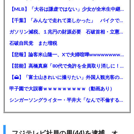
【MLB】「大谷は謙虚ではない」少女が全米生中継で突然の大谷翔平批判 サイン無視された過去明かす
【千葉】「みんなで走れて楽しかった」 バイクでバースデー集団暴走 男女５７人を書類送検 SNSで参加者募る
ガソリン減税、１兆円の財源必要 石破首相・立憲野田氏「財源は死に物狂いで確保しなければならない」「本当に死に物狂いで」
石破自民党 また増税
【悲報】論客米山隆一、Xで夫婦喧嘩wwwwwwwwwwww
【芸能】高橋真麻「80代で免許を全員取り消しに！」 高齢ドライバーの事故問題で、高齢者の運転免許取り消し法を提案
【🗻】「富士山きれいに撮りたい」外国人観光客のレンタカー事故が急増…「ハンドルが逆で慣れず」、道の狭さも
甲子園で大誤審ｗｗｗｗｗｗｗｗｗ（動画あり）
シンガーソングライター・平井大「なんで不倫するか知ってる？妥協で結婚するからさ。」←浅すぎると大炎上
フジテレビ社員の男(44)を逮捕 オ