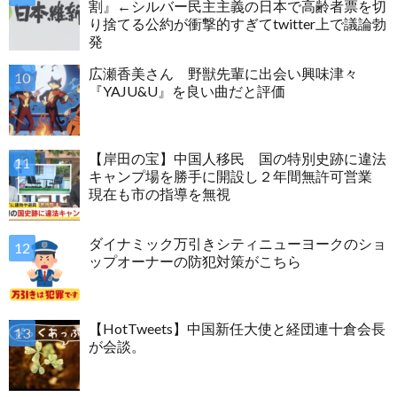
割』←シルバー民主主義の日本で高齢者票を切
り捨てる公約が衝撃的すぎてtwitter上で議論勃
発
広瀬香美さん 野獣先輩に出会い興味津々
『YAJU&U』を良い曲だと評価
【岸田の宝】中国人移民 国の特別史跡に違法
キャンプ場を勝手に開設し２年間無許可営業
現在も市の指導を無視
ダイナミック万引きシティニューヨークのショ
ップオーナーの防犯対策がこちら
【HotTweets】中国新任大使と経団連十倉会長
が会談。