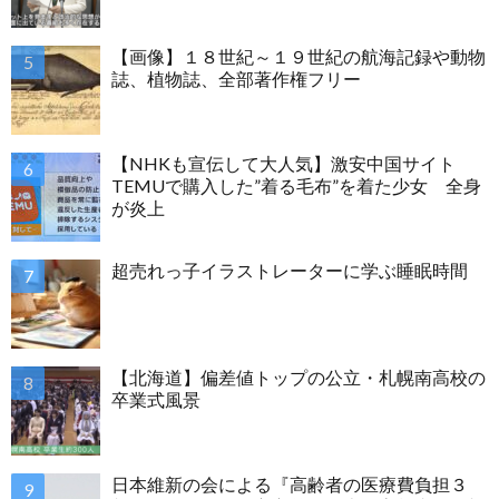
【画像】１８世紀～１９世紀の航海記録や動物
誌、植物誌、全部著作権フリー
【NHKも宣伝して大人気】激安中国サイト
TEMUで購入した”着る毛布”を着た少女 全身
が炎上
超売れっ子イラストレーターに学ぶ睡眠時間
【北海道】偏差値トップの公立・札幌南高校の
卒業式風景
日本維新の会による『高齢者の医療費負担３