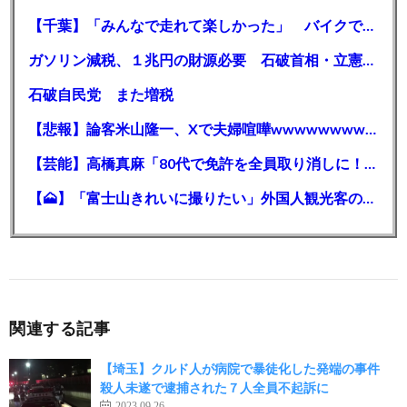
【千葉】「みんなで走れて楽しかった」 バイクでバースデー集団暴走 男女５７人を書類送検 SNSで参加者募る
ガソリン減税、１兆円の財源必要 石破首相・立憲野田氏「財源は死に物狂いで確保しなければならない」「本当に死に物狂いで」
石破自民党 また増税
【悲報】論客米山隆一、Xで夫婦喧嘩wwwwwwwwwwww
【芸能】高橋真麻「80代で免許を全員取り消しに！」 高齢ドライバーの事故問題で、高齢者の運転免許取り消し法を提案
【🗻】「富士山きれいに撮りたい」外国人観光客のレンタカー事故が急増…「ハンドルが逆で慣れず」、道の狭さも
関連する記事
【埼玉】クルド人が病院で暴徒化した発端の事件
殺人未遂で逮捕された７人全員不起訴に
2023.09.26