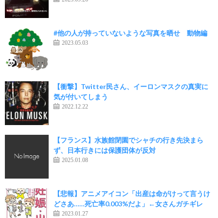
#他の人が持っていないような写真を晒せ 動物編
2023.05.03
【衝撃】Twitter民さん、イーロンマスクの真実に
気が付いてしまう
2022.12.22
【フランス】水族館閉園でシャチの行き先決まら
ず、日本行きには保護団体が反対
2025.01.08
【悲報】アニメアイコン「出産は命がけって言うけ
どさあ……死亡率0.003%だよ」←女さんガチギレ
2023.01.27