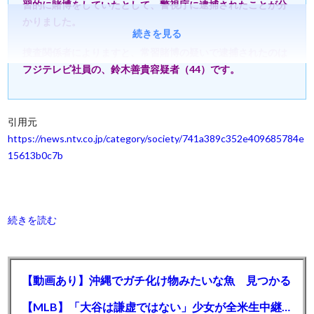
習的に賭博をしていたとして、警視庁に逮捕されたことが分
かりました。
続きを見る
捜査関係者によりますと、常習賭博の疑いで逮捕されたのは
フジテレビ社員の、鈴木善貴容疑者（44）です。
引用元
https://news.ntv.co.jp/category/society/741a389c352e409685784e
15613b0c7b
続きを読む
【動画あり】沖縄でガチ化け物みたいな魚 見つかる
【MLB】「大谷は謙虚ではない」少女が全米生中継で突然の大谷翔平批判 サイン無視された過去明かす