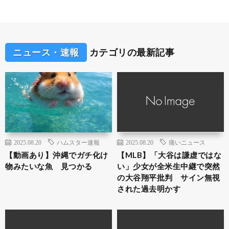
ニュース・速報
カテゴリの最新記事
2025.08.20
ハムスター速報
2025.08.20
痛いニュース
【動画あり】沖縄でガチ化け
【MLB】「大谷は謙虚ではな
物みたいな魚 見つかる
い」少女が全米生中継で突然
の大谷翔平批判 サイン無視
された過去明かす