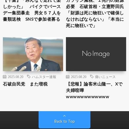
【千葉】「みんなで走れて楽
ガソリン減税、１兆円の財源
しかった」 バイクでバース
必要 石破首相・立憲野田氏
デー集団暴走 男女５７人を
「財源は死に物狂いで確保し
書類送検 SNSで参加者募る
なければならない」「本当に
死に物狂いで」
2025.08.20
ハムスター速報
2025.08.20
痛いニュース
石破自民党 また増税
【悲報】論客米山隆一、Xで
夫婦喧嘩
wwwwwwwwwwww
Back to Top