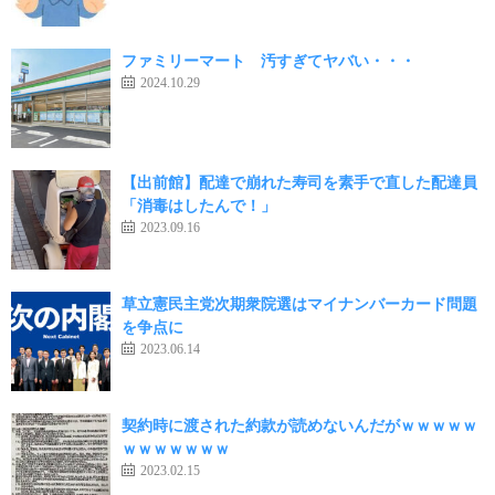
ファミリーマート 汚すぎてヤバい・・・
2024.10.29
【出前館】配達で崩れた寿司を素手で直した配達員
「消毒はしたんで！」
2023.09.16
草立憲民主党次期衆院選はマイナンバーカード問題
を争点に
2023.06.14
契約時に渡された約款が読めないんだがｗｗｗｗｗ
ｗｗｗｗｗｗｗ
2023.02.15