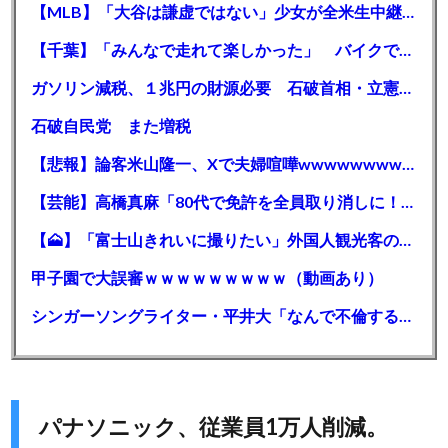
【MLB】「大谷は謙虚ではない」少女が全米生中継で突然の大谷翔平批判 サイン無視された過去明かす
【千葉】「みんなで走れて楽しかった」 バイクでバースデー集団暴走 男女５７人を書類送検 SNSで参加者募る
ガソリン減税、１兆円の財源必要 石破首相・立憲野田氏「財源は死に物狂いで確保しなければならない」「本当に死に物狂いで」
石破自民党 また増税
【悲報】論客米山隆一、Xで夫婦喧嘩wwwwwwwwwwww
【芸能】高橋真麻「80代で免許を全員取り消しに！」 高齢ドライバーの事故問題で、高齢者の運転免許取り消し法を提案
【🗻】「富士山きれいに撮りたい」外国人観光客のレンタカー事故が急増…「ハンドルが逆で慣れず」、道の狭さも
甲子園で大誤審ｗｗｗｗｗｗｗｗｗ（動画あり）
シンガーソングライター・平井大「なんで不倫するか知ってる？妥協で結婚するからさ。」←浅すぎると大炎上
パナソニック、従業員1万人削減。