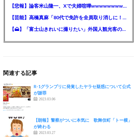
【悲報】論客米山隆一、Xで夫婦喧嘩wwwwwwwwwwww
【芸能】高橋真麻「80代で免許を全員取り消しに！」 高齢ドライバーの事故問題で、高齢者の運転免許取り消し法を提案
【🗻】「富士山きれいに撮りたい」外国人観光客のレンタカー事故が急増…「ハンドルが逆で慣れず」、道の狭さも
関連する記事
R-1グランプリに発覚したヤラセ疑惑について公式
が謝罪
2023.03.06
【朗報】警察がついに本気に 歌舞伎町「トー横」
が終わる
2023.03.27