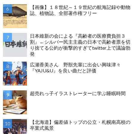
【画像】１８世紀～１９世紀の航海記録や動物
誌、植物誌、全部著作権フリー
日本維新の会による『高齢者の医療費負担３
割』←シルバー民主主義の日本で高齢者票を切
り捨てる公約が衝撃的すぎてtwitter上で議論勃
発
広瀬香美さん 野獣先輩に出会い興味津々
『YAJU&U』を良い曲だと評価
超売れっ子イラストレーターに学ぶ睡眠時間
【北海道】偏差値トップの公立・札幌南高校の
卒業式風景