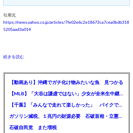
引用元
https://news.yahoo.co.jp/articles/7fe02e6c2e18673ca7cea0bdb318
5205aad3a014
続きを読む
【動画あり】沖縄でガチ化け物みたいな魚 見つかる
【MLB】「大谷は謙虚ではない」少女が全米生中継で突然の大谷翔平批判 サイン無視された過去明かす
【千葉】「みんなで走れて楽しかった」 バイクでバースデー集団暴走 男女５７人を書類送検 SNSで参加者募る
ガソリン減税、１兆円の財源必要 石破首相・立憲野田氏「財源は死に物狂いで確保しなければならない」「本当に死に物狂いで」
石破自民党 また増税