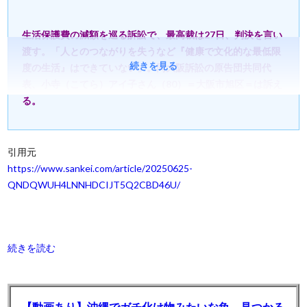
生活保護費の減額を巡る訴訟で、最高裁は27日、判決を言い
渡す。「人とのつながりを失うなど『健康で文化的な最低限
続きを見る
度の生活』はできていない」。同大阪訴訟の原告団共同代
表、小寺（こてら）アイ子さん（80）＝大阪市旭区＝は訴え
る。
引用元
https://www.sankei.com/article/20250625-
QNDQWUH4LNNHDCIJT5Q2CBD46U/
続きを読む
【動画あり】沖縄でガチ化け物みたいな魚 見つかる