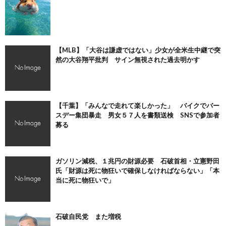
【MLB】「大谷は謙虚ではない」少女が全米生中継で突
然の大谷翔平批判 サイン無視された過去明かす
【千葉】「みんなで走れて楽しかった」 バイクでバー
スデー集団暴走 男女５７人を書類送検 SNSで参加者
募る
ガソリン減税、１兆円の財源必要 石破首相・立憲野田
氏「財源は死に物狂いで確保しなければならない」「本
当に死に物狂いで」
石破自民党 また増税