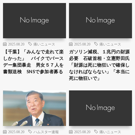
2025.08.20
痛いニュース
2025.08.20
痛いニュース
【千葉】「みんなで走れて楽
ガソリン減税、１兆円の財源
しかった」 バイクでバース
必要 石破首相・立憲野田氏
デー集団暴走 男女５７人を
「財源は死に物狂いで確保し
書類送検 SNSで参加者募る
なければならない」「本当に
死に物狂いで」
2025.08.20
ハムスター速報
2025.08.20
痛いニュース