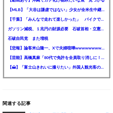
【MLB】「大谷は謙虚ではない」少女が全米生中継で突然の大谷翔平批判 サイン無視された過去明かす
【千葉】「みんなで走れて楽しかった」 バイクでバースデー集団暴走 男女５７人を書類送検 SNSで参加者募る
ガソリン減税、１兆円の財源必要 石破首相・立憲野田氏「財源は死に物狂いで確保しなければならない」「本当に死に物狂いで」
石破自民党 また増税
【悲報】論客米山隆一、Xで夫婦喧嘩wwwwwwwwwwww
【芸能】高橋真麻「80代で免許を全員取り消しに！」 高齢ドライバーの事故問題で、高齢者の運転免許取り消し法を提案
【🗻】「富士山きれいに撮りたい」外国人観光客のレンタカー事故が急増…「ハンドルが逆で慣れず」、道の狭さも
関連する記事