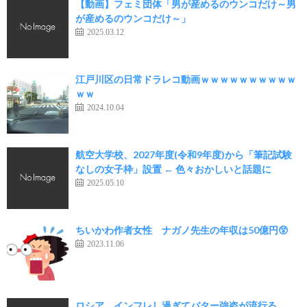
【動画】フェミ団体「男が産めるのウンコだけ～男
が産めるのウンコだけ～」
2025.03.12
江戸川区の日常ドラレコ動画ｗｗｗｗｗｗｗｗｗｗ
ｗｗ
2024.10.04
航空大学校、2027年度(令和9年度)から「筆記試験
なしの女子枠」設置 ← 色々おかしいと話題に
2025.05.10
ちいかわ作者女性 ナガノ先生の年収は50億円😲
2023.11.06
ロシア、インフレし過ぎてバター強盗が流行る