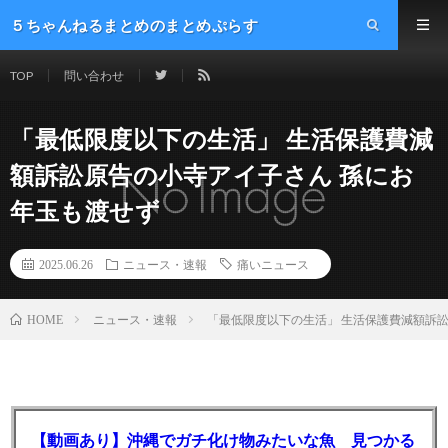
５ちゃんねるまとめのまとめぷらす
TOP
問い合わせ
「最低限度以下の生活」 生活保護費減
額訴訟原告の小寺アイ子さん 孫にお
年玉も渡せず
2025.06.26
ニュース・速報
痛いニュース
ニュース・速報
「最低限度以下の生活」 生活保護費減額訴
HOME
【動画あり】沖縄でガチ化け物みたいな魚 見つかる