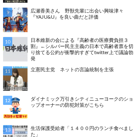
広瀬香美さん 野獣先輩に出会い興味津々
『YAJU&U』を良い曲だと評価
日本維新の会による『高齢者の医療費負担３
割』←シルバー民主主義の日本で高齢者票を切
り捨てる公約が衝撃的すぎてtwitter上で議論勃
発
立憲民主党 ネットの言論統制を主張
ダイナミック万引きシティニューヨークのショ
ップオーナーの防犯対策がこちら
生活保護受給者「１４００円のランチ食べまし
た」