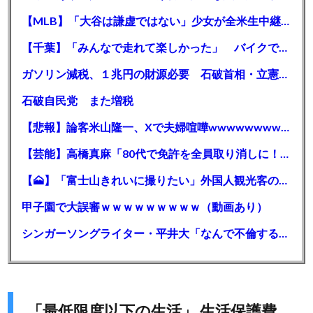
【MLB】「大谷は謙虚ではない」少女が全米生中継で突然の大谷翔平批判 サイン無視された過去明かす
【千葉】「みんなで走れて楽しかった」 バイクでバースデー集団暴走 男女５７人を書類送検 SNSで参加者募る
ガソリン減税、１兆円の財源必要 石破首相・立憲野田氏「財源は死に物狂いで確保しなければならない」「本当に死に物狂いで」
石破自民党 また増税
【悲報】論客米山隆一、Xで夫婦喧嘩wwwwwwwwwwww
【芸能】高橋真麻「80代で免許を全員取り消しに！」 高齢ドライバーの事故問題で、高齢者の運転免許取り消し法を提案
【🗻】「富士山きれいに撮りたい」外国人観光客のレンタカー事故が急増…「ハンドルが逆で慣れず」、道の狭さも
甲子園で大誤審ｗｗｗｗｗｗｗｗｗ（動画あり）
シンガーソングライター・平井大「なんで不倫するか知ってる？妥協で結婚するからさ。」←浅すぎると大炎上
「最低限度以下の生活」 生活保護費