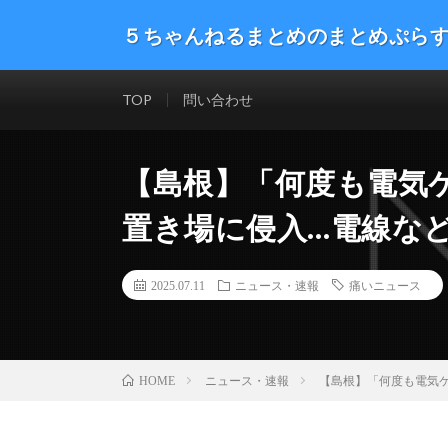
５ちゃんねるまとめのまとめぷら
話題のニュースや最新情報を幅広いジャンルをまとめて
した。ネタ・速報 エンタメ 生活 趣味 漫画アニメ ゲーム
TOP
問い合わせ
【島根】「何度も電気
置き場に侵入…電線な
2025.07.11
ニュース・速報
痛いニュース
ニュース・速報
【島根】「何度も電気
HOME