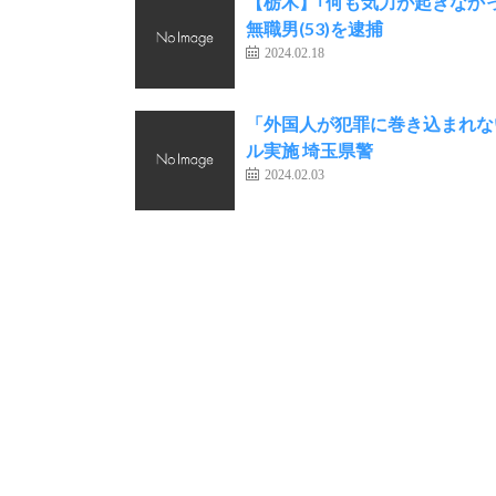
【栃木】｢何も気力が起きなか
無職男(53)を逮捕
2024.02.18
「外国人が犯罪に巻き込まれな
ル実施 埼玉県警
2024.02.03