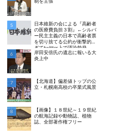
制を主張
日本維新の会による『高齢者
の医療費負担３割』←シルバ
ー民主主義の日本で高齢者票
を切り捨てる公約が衝撃的す
ぎてtwitter上で議論勃発
岸田安倍氏の遺志に報いる大
炎上中
【北海道】偏差値トップの公
立・札幌南高校の卒業式風景
【画像】１８世紀～１９世紀
の航海記録や動物誌、植物
誌、全部著作権フリー