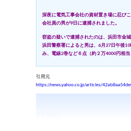
深夜に電気工事会社の資材置き場に忍びこ
会社員の男が9日に逮捕されました。
窃盗の疑いで逮捕されたのは、浜田市金城
浜田警察署によると男は、6月27日午後
み、電線2巻など６点（約２万4000円相
引用元
https://news.yahoo.co.jp/articles/42ab8aa
続きを読む