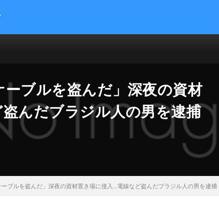
す
提供する総合トレンドサイトです。５chまとめサイトを読みやすくまとめま
 サイエンス マネー 海外の反応
ケーブルを盗んだ」深夜の資材
ど盗んだブラジル人の男を逮捕
ケーブルを盗んだ」深夜の資材置き場に侵入…電線など盗んだブラジル人の男を逮捕