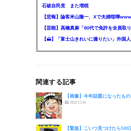
石破自民党 また増税
【悲報】論客米山隆一、Xで夫婦喧嘩www
関連する記事
【画像】今年話題になったもの
2022.12.24
【緊急】こいつ見つけたら50