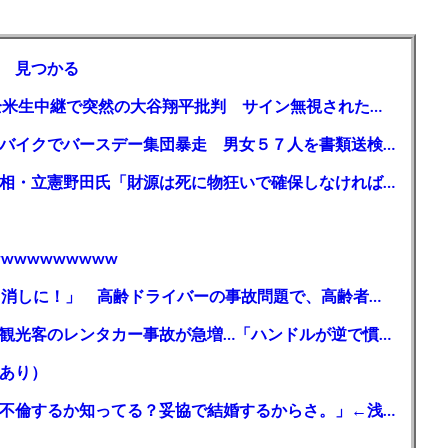
 見つかる
【MLB】「大谷は謙虚ではない」少女が全米生中継で突然の大谷翔平批判 サイン無視された過去明かす
【千葉】「みんなで走れて楽しかった」 バイクでバースデー集団暴走 男女５７人を書類送検 SNSで参加者募る
ガソリン減税、１兆円の財源必要 石破首相・立憲野田氏「財源は死に物狂いで確保しなければならない」「本当に死に物狂いで」
wwwwwwwww
【芸能】高橋真麻「80代で免許を全員取り消しに！」 高齢ドライバーの事故問題で、高齢者の運転免許取り消し法を提案
【🗻】「富士山きれいに撮りたい」外国人観光客のレンタカー事故が急増…「ハンドルが逆で慣れず」、道の狭さも
あり）
シンガーソングライター・平井大「なんで不倫するか知ってる？妥協で結婚するからさ。」←浅すぎると大炎上