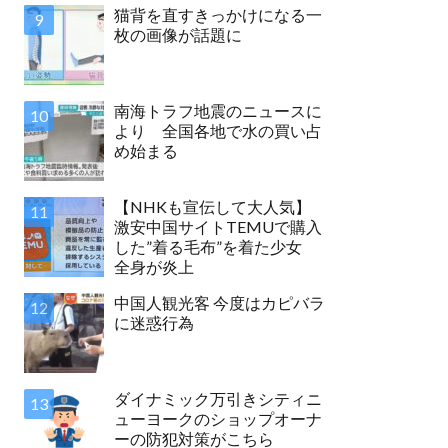
猫背を直すきっかけになる一
枚の画像が話題に
南海トラフ地震のニュースに
より 全国各地で水の買い占
め始まる
【NHKも宣伝して大人気】
激安中国サイトTEMUで購入
した”着る毛布”を着た少女
全身が炎上
中国人観光客 今度はカピバラ
に迷惑行為
ダイナミック万引きシティニ
ューヨークのショップオーナ
ーの防犯対策がこちら