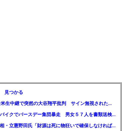
 見つかる
【MLB】「大谷は謙虚ではない」少女が全米生中継で突然の大谷翔平批判 サイン無視された過去明かす
【千葉】「みんなで走れて楽しかった」 バイクでバースデー集団暴走 男女５７人を書類送検 SNSで参加者募る
ガソリン減税、１兆円の財源必要 石破首相・立憲野田氏「財源は死に物狂いで確保しなければならない」「本当に死に物狂いで」