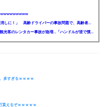
wwwwwwwww
【芸能】高橋真麻「80代で免許を全員取り消しに！」 高齢ドライバーの事故問題で、高齢者の運転免許取り消し法を提案
【🗻】「富士山きれいに撮りたい」外国人観光客のレンタカー事故が急増…「ハンドルが逆で慣れず」、道の狭さも
、多すぎるｗｗｗｗ
0万貰えるぞｗｗｗｗｗ