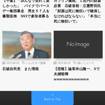
【千葉】「みんなで走れて楽
ガソリン減税、１兆円の財源
しかった」 バイクでバース
必要 石破首相・立憲野田氏
デー集団暴走 男女５７人を
「財源は死に物狂いで確保し
書類送検 SNSで参加者募る
なければならない」「本当に
死に物狂いで」
2025.08.20
ハムスター速報
2025.08.20
痛いニュース
石破自民党 また増税
【悲報】論客米山隆一、Xで
夫婦喧嘩
wwwwwwwwwwww
Back to Top