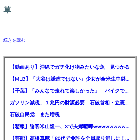
草
続きを読む
【動画あり】沖縄でガチ化け物みたいな魚 見つかる
【MLB】「大谷は謙虚ではない」少女が全米生中継で突然の大谷翔平批判 サイン無視された過去明かす
【千葉】「みんなで走れて楽しかった」 バイクでバースデー集団暴走 男女５７人を書類送検 SNSで参加者募る
ガソリン減税、１兆円の財源必要 石破首相・立憲野田氏「財源は死に物狂いで確保しなければならない」「本当に死に物狂いで」
石破自民党 また増税
【悲報】論客米山隆一、Xで夫婦喧嘩wwwwwwwwwwww
【芸能】高橋真麻「80代で免許を全員取り消しに！」 高齢ドライバーの事故問題で、高齢者の運転免許取り消し法を提案