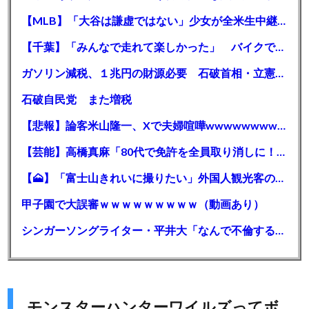
【MLB】「大谷は謙虚ではない」少女が全米生中継で突然の大谷翔平批判 サイン無視された過去明かす
【千葉】「みんなで走れて楽しかった」 バイクでバースデー集団暴走 男女５７人を書類送検 SNSで参加者募る
ガソリン減税、１兆円の財源必要 石破首相・立憲野田氏「財源は死に物狂いで確保しなければならない」「本当に死に物狂いで」
石破自民党 また増税
【悲報】論客米山隆一、Xで夫婦喧嘩wwwwwwwwwwww
【芸能】高橋真麻「80代で免許を全員取り消しに！」 高齢ドライバーの事故問題で、高齢者の運転免許取り消し法を提案
【🗻】「富士山きれいに撮りたい」外国人観光客のレンタカー事故が急増…「ハンドルが逆で慣れず」、道の狭さも
甲子園で大誤審ｗｗｗｗｗｗｗｗｗ（動画あり）
シンガーソングライター・平井大「なんで不倫するか知ってる？妥協で結婚するからさ。」←浅すぎると大炎上
モンスターハンターワイルズってボ