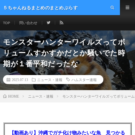
５ちゃんねるまとめのまとめぷらす
TOP
問い合わせ
モンスターハンターワイルズってボ
リュームすかすかだとか騒いでた時
期が１番平和だったな
2025.07.13
ニュース・速報
ハムスター速報
ニュース・速報
モンスターハンターワイルズってボリューム
HOME
【動画あり】沖縄でガチ化け物みたいな魚 見つかる