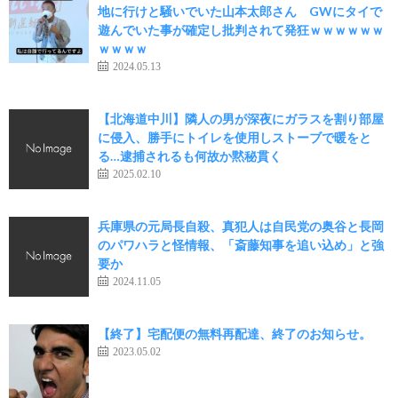
地に行けと騒いでいた山本太郎さん GWにタイで
遊んでいた事が確定し批判されて発狂ｗｗｗｗｗｗ
ｗｗｗｗ
2024.05.13
【北海道中川】隣人の男が深夜にガラスを割り部屋
に侵入、勝手にトイレを使用しストーブで暖をと
る…逮捕されるも何故か黙秘貫く
2025.02.10
兵庫県の元局長自殺、真犯人は自民党の奥谷と長岡
のパワハラと怪情報、「斎藤知事を追い込め」と強
要か
2024.11.05
【終了】宅配便の無料再配達、終了のお知らせ。
2023.05.02