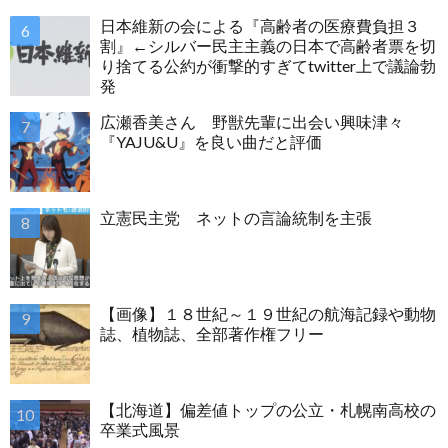
日本維新の会による『高齢者の医療費負担３
割』←シルバー民主主義の日本で高齢者票を切
り捨てる公約が衝撃的すぎてtwitter上で議論勃
発
広瀬香美さん 野獣先輩に出会い興味津々
『YAJU&U』を良い曲だと評価
立憲民主党 ネットの言論統制を主張
【画像】１８世紀～１９世紀の航海記録や動物
誌、植物誌、全部著作権フリー
【北海道】偏差値トップの公立・札幌南高校の
卒業式風景