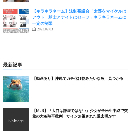
【キラキラネーム】法制審議会「太郎をマイケルは
アウト 騎士とナイトはセーフ」キラキラネームに
一定の制限
2023.02.03
最新記事
【動画あり】沖縄でガチ化け物みたいな魚 見つかる
【MLB】「大谷は謙虚ではない」少女が全米生中継で突
然の大谷翔平批判 サイン無視された過去明かす