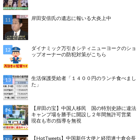
岸田安倍氏の遺志に報いる大炎上中
ダイナミック万引きシティニューヨークのショ
ップオーナーの防犯対策がこちら
生活保護受給者「１４００円のランチ食べまし
た」
【岸田の宝】中国人移民 国の特別史跡に違法
キャンプ場を勝手に開設し２年間無許可営業
現在も市の指導を無視
【HotTweets】中国新任大使と経団連十倉会長