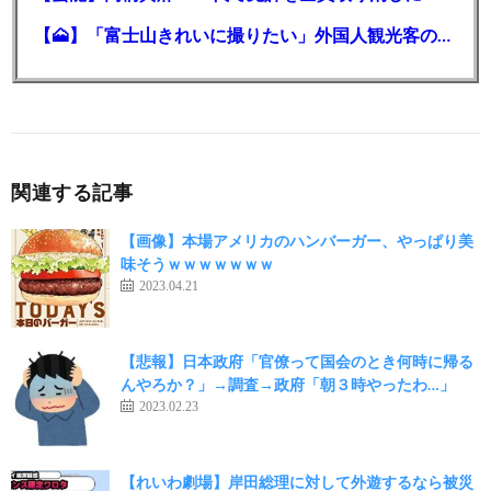
【🗻】「富士山きれいに撮りたい」外国人観光客のレンタカー事故が急増…「ハンドルが逆で慣れず」、道の狭さも
関連する記事
【画像】本場アメリカのハンバーガー、やっぱり美
味そうｗｗｗｗｗｗｗ
2023.04.21
【悲報】日本政府「官僚って国会のとき何時に帰る
んやろか？」→調査→政府「朝３時やったわ…」
2023.02.23
【れいわ劇場】岸田総理に対して外遊するなら被災