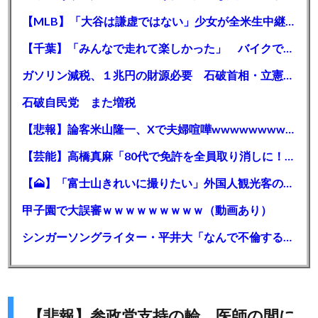
【MLB】「大谷は謙虚ではない」少女が全米生中継で突然の大谷翔平批判 サイン無視された過去明かす
【千葉】「みんなで走れて楽しかった」 バイクでバースデー集団暴走 男女５７人を書類送検 SNSで参加者募る
ガソリン減税、１兆円の財源必要 石破首相・立憲野田氏「財源は死に物狂いで確保しなければならない」「本当に死に物狂いで」
石破自民党 また増税
【悲報】論客米山隆一、Xで夫婦喧嘩wwwwwwwwwwww
【芸能】高橋真麻「80代で免許を全員取り消しに！」 高齢ドライバーの事故問題で、高齢者の運転免許取り消し法を提案
【🗻】「富士山きれいに撮りたい」外国人観光客のレンタカー事故が急増…「ハンドルが逆で慣れず」、道の狭さも
甲子園で大誤審ｗｗｗｗｗｗｗｗｗ（動画あり）
シンガーソングライター・平井大「なんで不倫するか知ってる？妥協で結婚するからさ。」←浅すぎると大炎上
【悲報】参政党支持の輪、医師の間に