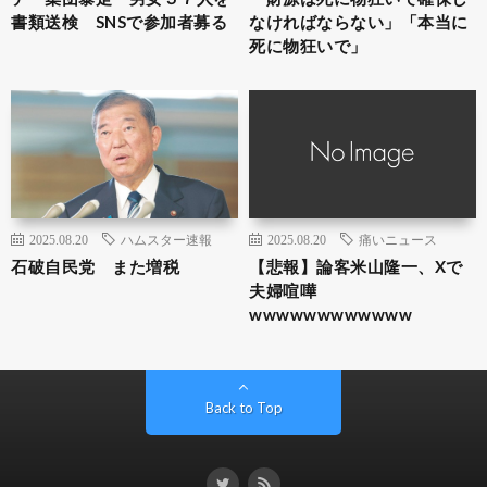
書類送検 SNSで参加者募る
なければならない」「本当に
死に物狂いで」
2025.08.20
ハムスター速報
2025.08.20
痛いニュース
石破自民党 また増税
【悲報】論客米山隆一、Xで
夫婦喧嘩
wwwwwwwwwwww
Back to Top