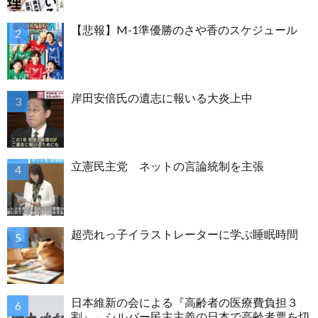
【悲報】M-1準優勝のさや香のスケジュール
岸田安倍氏の遺志に報いる大炎上中
立憲民主党 ネットの言論統制を主張
超売れっ子イラストレーターに学ぶ睡眠時間
日本維新の会による『高齢者の医療費負担３
割』←シルバー民主主義の日本で高齢者票を切