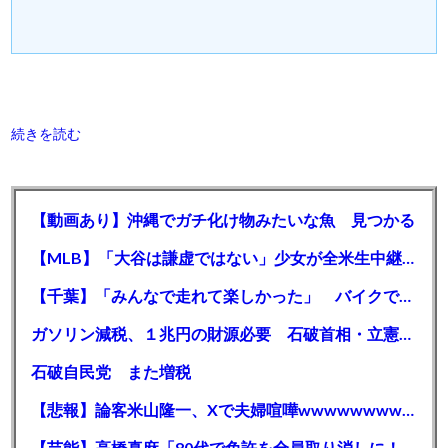
続きを読む
【動画あり】沖縄でガチ化け物みたいな魚 見つかる
【MLB】「大谷は謙虚ではない」少女が全米生中継で突然の大谷翔平批判 サイン無視された過去明かす
【千葉】「みんなで走れて楽しかった」 バイクでバースデー集団暴走 男女５７人を書類送検 SNSで参加者募る
ガソリン減税、１兆円の財源必要 石破首相・立憲野田氏「財源は死に物狂いで確保しなければならない」「本当に死に物狂いで」
石破自民党 また増税
【悲報】論客米山隆一、Xで夫婦喧嘩wwwwwwwwwwww
【芸能】高橋真麻「80代で免許を全員取り消しに！」 高齢ドライバーの事故問題で、高齢者の運転免許取り消し法を提案