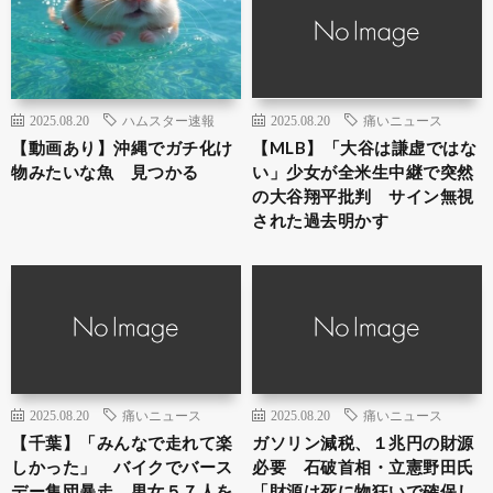
2025.08.20
ハムスター速報
2025.08.20
痛いニュース
【動画あり】沖縄でガチ化け
【MLB】「大谷は謙虚ではな
物みたいな魚 見つかる
い」少女が全米生中継で突然
の大谷翔平批判 サイン無視
された過去明かす
2025.08.20
痛いニュース
2025.08.20
痛いニュース
【千葉】「みんなで走れて楽
ガソリン減税、１兆円の財源
しかった」 バイクでバース
必要 石破首相・立憲野田氏
デー集団暴走 男女５７人を
「財源は死に物狂いで確保し