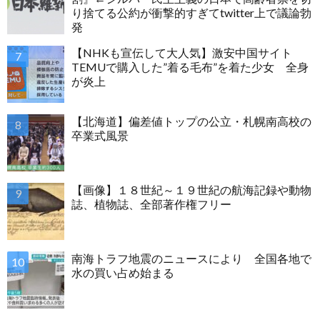
り捨てる公約が衝撃的すぎてtwitter上で議論勃
発
【NHKも宣伝して大人気】激安中国サイト
TEMUで購入した”着る毛布”を着た少女 全身
が炎上
【北海道】偏差値トップの公立・札幌南高校の
卒業式風景
【画像】１８世紀～１９世紀の航海記録や動物
誌、植物誌、全部著作権フリー
南海トラフ地震のニュースにより 全国各地で
水の買い占め始まる