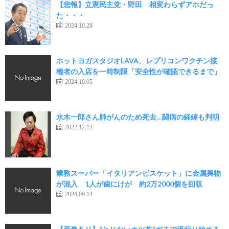
【悲報】立憲民主党・野田 相変わらずアホだっ
た・・・
2024.10.28
ホットヨガスタジオLAVA、レプリコンワクチン接
種者の入店を一時制限「安全性が確認できるまで」
2024.10.05
水木一郎さん肺がんのため死去…闘病の経緯も判明
2022.12.12
業務スーパー「イタリアンビスケット」に金属異物
が混入 1人が歯にけが 約2万2000個を回収
2024.09.14