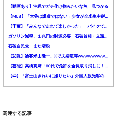
【動画あり】沖縄でガチ化け物みたいな魚 見つかる
【MLB】「大谷は謙虚ではない」少女が全米生中継で突然の大谷翔平批判 サイン無視された過去明かす
【千葉】「みんなで走れて楽しかった」 バイクでバースデー集団暴走 男女５７人を書類送検 SNSで参加者募る
ガソリン減税、１兆円の財源必要 石破首相・立憲野田氏「財源は死に物狂いで確保しなければならない」「本当に死に物狂いで」
石破自民党 また増税
【悲報】論客米山隆一、Xで夫婦喧嘩wwwwwwwwwwww
【芸能】高橋真麻「80代で免許を全員取り消しに！」 高齢ドライバーの事故問題で、高齢者の運転免許取り消し法を提案
【🗻】「富士山きれいに撮りたい」外国人観光客のレンタカー事故が急増…「ハンドルが逆で慣れず」、道の狭さも
関連する記事