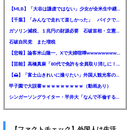
【MLB】「大谷は謙虚ではない」少女が全米生中継で突然の大谷翔平批判 サイン無視された過去明かす
【千葉】「みんなで走れて楽しかった」 バイクでバースデー集団暴走 男女５７人を書類送検 SNSで参加者募る
ガソリン減税、１兆円の財源必要 石破首相・立憲野田氏「財源は死に物狂いで確保しなければならない」「本当に死に物狂いで」
石破自民党 また増税
【悲報】論客米山隆一、Xで夫婦喧嘩wwwwwwwwwwww
【芸能】高橋真麻「80代で免許を全員取り消しに！」 高齢ドライバーの事故問題で、高齢者の運転免許取り消し法を提案
【🗻】「富士山きれいに撮りたい」外国人観光客のレンタカー事故が急増…「ハンドルが逆で慣れず」、道の狭さも
甲子園で大誤審ｗｗｗｗｗｗｗｗｗ（動画あり）
シンガーソングライター・平井大「なんで不倫するか知ってる？妥協で結婚するからさ。」←浅すぎると大炎上
【ファクトチェック】外国人は生活