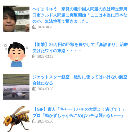
へずまりゅう 奈良の鹿中国人問題の次は埼玉県川
口市クルド人問題に突撃開始「ここは本当に日本な
のか。無法地帯で驚きました。」
2024.10.20
【衝撃】25万円の巨額を費やして『鼻詰まり』治療
受けたワイの末路・・・・
2023.03.12
ジェットスター航空 絶対に使ってはいけない航空
会社になる
2024.03.30
【GIF】素人「キャー！ハチの大群よ！逃げて！」
プロ「動かずしゃがみこめばハチは襲わない──」
2023.05.05