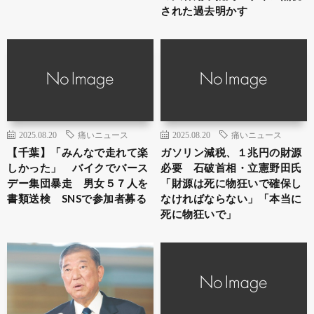
された過去明かす
2025.08.20
痛いニュース
2025.08.20
痛いニュース
【千葉】「みんなで走れて楽
ガソリン減税、１兆円の財源
しかった」 バイクでバース
必要 石破首相・立憲野田氏
デー集団暴走 男女５７人を
「財源は死に物狂いで確保し
書類送検 SNSで参加者募る
なければならない」「本当に
死に物狂いで」