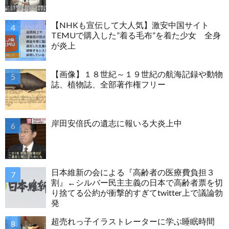
【NHKも宣伝して大人気】激安中国サイト
TEMUで購入した”着る毛布”を着た少女 全身
が炎上
【画像】１８世紀～１９世紀の航海記録や動物
誌、植物誌、全部著作権フリー
岸田安倍氏の遺志に報いる大炎上中
日本維新の会による『高齢者の医療費負担３
割』←シルバー民主主義の日本で高齢者票を切
り捨てる公約が衝撃的すぎてtwitter上で議論勃
発
超売れっ子イラストレーターに学ぶ睡眠時間