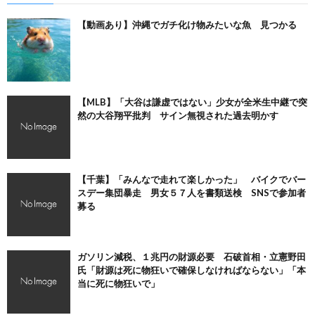
【動画あり】沖縄でガチ化け物みたいな魚 見つかる
【MLB】「大谷は謙虚ではない」少女が全米生中継で突
然の大谷翔平批判 サイン無視された過去明かす
【千葉】「みんなで走れて楽しかった」 バイクでバー
スデー集団暴走 男女５７人を書類送検 SNSで参加者
募る
ガソリン減税、１兆円の財源必要 石破首相・立憲野田
氏「財源は死に物狂いで確保しなければならない」「本
当に死に物狂いで」