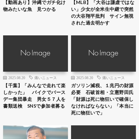
【動画あり】沖縄でガチ化け
【MLB】「大谷は謙虚ではな
物みたいな魚 見つかる
い」少女が全米生中継で突然
の大谷翔平批判 サイン無視
された過去明かす
2025.08.20
痛いニュース
2025.08.20
痛いニュース
【千葉】「みんなで走れて楽
ガソリン減税、１兆円の財源
しかった」 バイクでバース
必要 石破首相・立憲野田氏
デー集団暴走 男女５７人を
「財源は死に物狂いで確保し
書類送検 SNSで参加者募る
なければならない」「本当に
死に物狂いで」