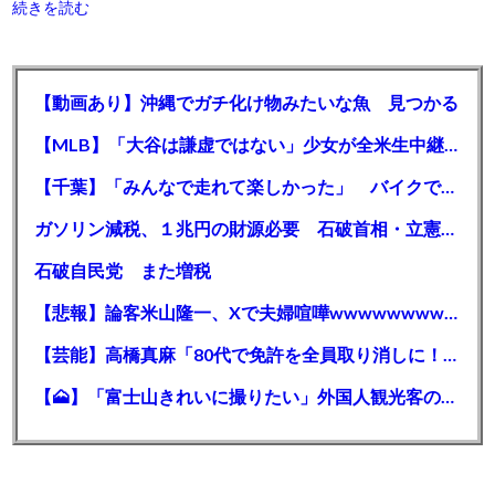
続きを読む
【動画あり】沖縄でガチ化け物みたいな魚 見つかる
【MLB】「大谷は謙虚ではない」少女が全米生中継で突然の大谷翔平批判 サイン無視された過去明かす
【千葉】「みんなで走れて楽しかった」 バイクでバースデー集団暴走 男女５７人を書類送検 SNSで参加者募る
ガソリン減税、１兆円の財源必要 石破首相・立憲野田氏「財源は死に物狂いで確保しなければならない」「本当に死に物狂いで」
石破自民党 また増税
【悲報】論客米山隆一、Xで夫婦喧嘩wwwwwwwwwwww
【芸能】高橋真麻「80代で免許を全員取り消しに！」 高齢ドライバーの事故問題で、高齢者の運転免許取り消し法を提案
【🗻】「富士山きれいに撮りたい」外国人観光客のレンタカー事故が急増…「ハンドルが逆で慣れず」、道の狭さも