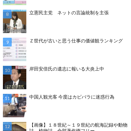
立憲民主党 ネットの言論統制を主張
Ｚ世代が古いと思う仕事の価値観ランキング
岸田安倍氏の遺志に報いる大炎上中
中国人観光客 今度はカピバラに迷惑行為
【画像】１８世紀～１９世紀の航海記録や動物
誌、植物誌、全部著作権フリー