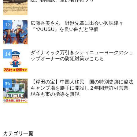
広瀬香美さん 野獣先輩に出会い興味津々
『YAJU&U』を良い曲だと評価
ダイナミック万引きシティニューヨークのショ
ップオーナーの防犯対策がこちら
【岸田の宝】中国人移民 国の特別史跡に違法
キャンプ場を勝手に開設し２年間無許可営業
現在も市の指導を無視
カテゴリ一覧