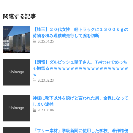
関連する記事
【埼玉】２０代女性 軽トラックに１３００ｋｇの
荷物を積み過積載走行して腕を切断
2025.04.25
【朗報】ダルビッシュ聖子さん、Twitterでめっち
ゃ惚気るｗｗｗｗｗｗｗｗｗｗｗｗｗｗｗｗｗｗｗ
ｗ
2023.02.23
神様に靴下以外を脱げと言われた男、全裸になって
しまい逮捕
2023.08.06
「フリー素材」学級新聞に使用した学校、著作権侵