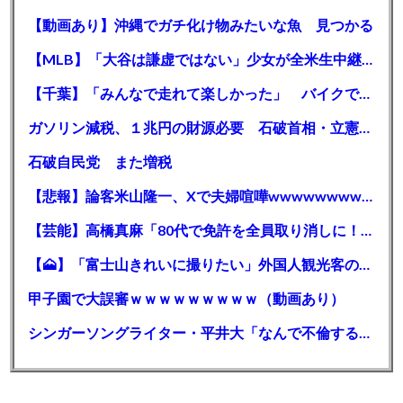
【動画あり】沖縄でガチ化け物みたいな魚 見つかる
【MLB】「大谷は謙虚ではない」少女が全米生中継で突然の大谷翔平批判 サイン無視された過去明かす
【千葉】「みんなで走れて楽しかった」 バイクでバースデー集団暴走 男女５７人を書類送検 SNSで参加者募る
ガソリン減税、１兆円の財源必要 石破首相・立憲野田氏「財源は死に物狂いで確保しなければならない」「本当に死に物狂いで」
石破自民党 また増税
【悲報】論客米山隆一、Xで夫婦喧嘩wwwwwwwwwwww
【芸能】高橋真麻「80代で免許を全員取り消しに！」 高齢ドライバーの事故問題で、高齢者の運転免許取り消し法を提案
【🗻】「富士山きれいに撮りたい」外国人観光客のレンタカー事故が急増…「ハンドルが逆で慣れず」、道の狭さも
甲子園で大誤審ｗｗｗｗｗｗｗｗｗ（動画あり）
シンガーソングライター・平井大「なんで不倫するか知ってる？妥協で結婚するからさ。」←浅すぎると大炎上