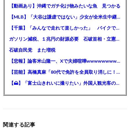
【動画あり】沖縄でガチ化け物みたいな魚 見つかる
【MLB】「大谷は謙虚ではない」少女が全米生中継で突然の大谷翔平批判 サイン無視された過去明かす
【千葉】「みんなで走れて楽しかった」 バイクでバースデー集団暴走 男女５７人を書類送検 SNSで参加者募る
ガソリン減税、１兆円の財源必要 石破首相・立憲野田氏「財源は死に物狂いで確保しなければならない」「本当に死に物狂いで」
石破自民党 また増税
【悲報】論客米山隆一、Xで夫婦喧嘩wwwwwwwwwwww
【芸能】高橋真麻「80代で免許を全員取り消しに！」 高齢ドライバーの事故問題で、高齢者の運転免許取り消し法を提案
【🗻】「富士山きれいに撮りたい」外国人観光客のレンタカー事故が急増…「ハンドルが逆で慣れず」、道の狭さも
関連する記事