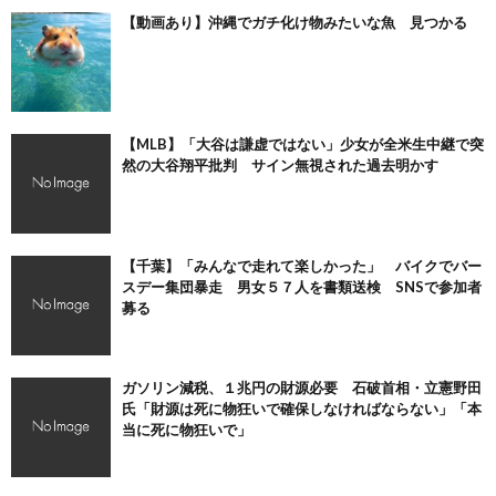
【動画あり】沖縄でガチ化け物みたいな魚 見つかる
【MLB】「大谷は謙虚ではない」少女が全米生中継で突
然の大谷翔平批判 サイン無視された過去明かす
【千葉】「みんなで走れて楽しかった」 バイクでバー
スデー集団暴走 男女５７人を書類送検 SNSで参加者
募る
ガソリン減税、１兆円の財源必要 石破首相・立憲野田
氏「財源は死に物狂いで確保しなければならない」「本
当に死に物狂いで」