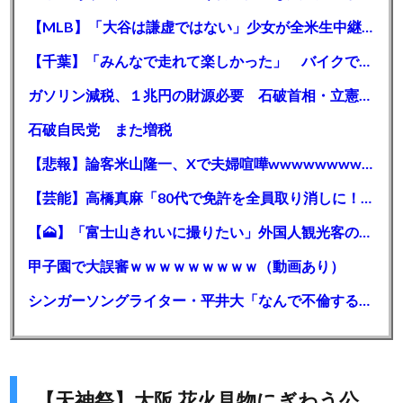
【MLB】「大谷は謙虚ではない」少女が全米生中継で突然の大谷翔平批判 サイン無視された過去明かす
【千葉】「みんなで走れて楽しかった」 バイクでバースデー集団暴走 男女５７人を書類送検 SNSで参加者募る
ガソリン減税、１兆円の財源必要 石破首相・立憲野田氏「財源は死に物狂いで確保しなければならない」「本当に死に物狂いで」
石破自民党 また増税
【悲報】論客米山隆一、Xで夫婦喧嘩wwwwwwwwwwww
【芸能】高橋真麻「80代で免許を全員取り消しに！」 高齢ドライバーの事故問題で、高齢者の運転免許取り消し法を提案
【🗻】「富士山きれいに撮りたい」外国人観光客のレンタカー事故が急増…「ハンドルが逆で慣れず」、道の狭さも
甲子園で大誤審ｗｗｗｗｗｗｗｗｗ（動画あり）
シンガーソングライター・平井大「なんで不倫するか知ってる？妥協で結婚するからさ。」←浅すぎると大炎上
【天神祭】大阪 花火見物にぎわう公