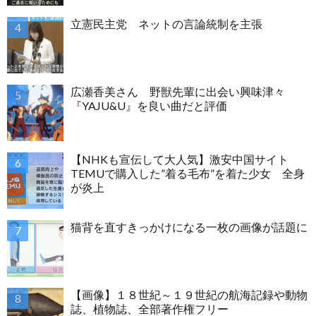
立憲民主党 ネットの言論統制を主張
広瀬香美さん 野獣先輩に出会い興味津々
『YAJU&U』を良い曲だと評価
【NHKも宣伝して大人気】激安中国サイト
TEMUで購入した”着る毛布”を着た少女 全身
が炎上
猫背を直すきっかけになる一枚の画像が話題に
【画像】１８世紀～１９世紀の航海記録や動物
誌、植物誌、全部著作権フリー