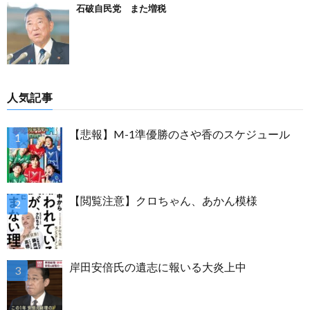
石破自民党 また増税
人気記事
【悲報】M-1準優勝のさや香のスケジュール
【閲覧注意】クロちゃん、あかん模様
岸田安倍氏の遺志に報いる大炎上中