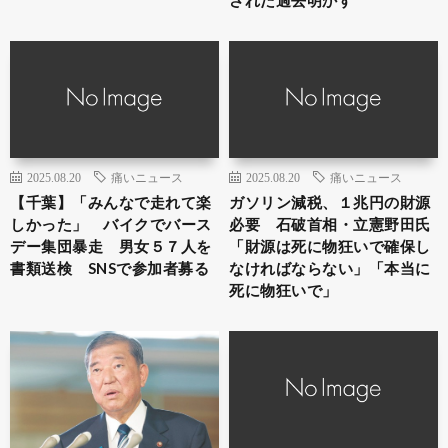
2025.08.20
痛いニュース
2025.08.20
痛いニュース
【千葉】「みんなで走れて楽
ガソリン減税、１兆円の財源
しかった」 バイクでバース
必要 石破首相・立憲野田氏
デー集団暴走 男女５７人を
「財源は死に物狂いで確保し
書類送検 SNSで参加者募る
なければならない」「本当に
死に物狂いで」