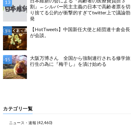
日本維新の会による『高齢者の医療費負担３
割』←シルバー民主主義の日本で高齢者票を切
り捨てる公約が衝撃的すぎてtwitter上で議論勃
発
【HotTweets】中国新任大使と経団連十倉会長
が会談。
大阪万博さん 全国から強制連行される修学旅
行生の為に『梅干し』を漬け始める
カテゴリ一覧
ニュース・速報
(42,460)