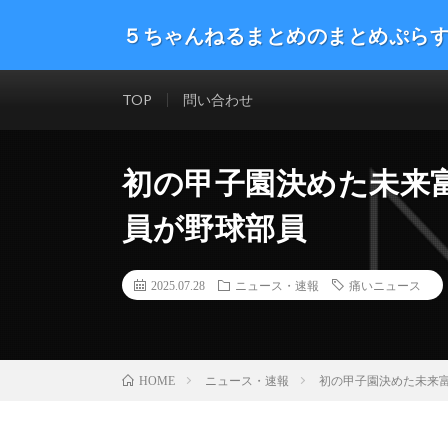
５ちゃんねるまとめのまとめぷら
話題のニュースや最新情報を幅広いジャンルをまとめて
した。ネタ・速報 エンタメ 生活 趣味 漫画アニメ ゲーム
TOP
問い合わせ
初の甲子園決めた未来富
員が野球部員
2025.07.28
ニュース・速報
痛いニュース
ニュース・速報
初の甲子園決めた未来富
HOME