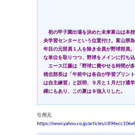
初の甲子園出場を決めた未来富山は本校
央学習センターという位置付け。富山県魚
年目の元部員１人を除き全員が野球部員。
な単位を取りつつ、野球をメインに打ち込
エース江藤は「野球に費やせる時間が多
桃也部長は「午前中は各自が学習プリント
は自主練習」と説明、９月と１月だけ通学
縄にもあり、この夏は８強入りした。
引用元
https://news.yahoo.co.jp/articles/c894ecc1