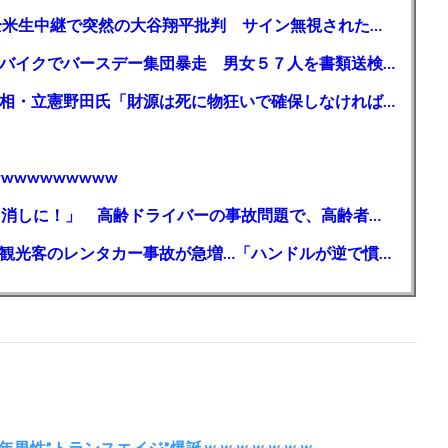
【MLB】「大谷は謙虚ではない」少女が全米生中継で突然の大谷翔平批判 サイン無視された過去明かす
【千葉】「みんなで走れて楽しかった」 バイクでバースデー集団暴走 男女５７人を書類送検 SNSで参加者募る
ガソリン減税、１兆円の財源必要 石破首相・立憲野田氏「財源は死に物狂いで確保しなければならない」「本当に死に物狂いで」
wwwwwwwww
【芸能】高橋真麻「80代で免許を全員取り消しに！」 高齢ドライバーの事故問題で、高齢者の運転免許取り消し法を提案
【🗻】「富士山きれいに撮りたい」外国人観光客のレンタカー事故が急増…「ハンドルが逆で慣れず」、道の狭さも
年男性”トランスエイジ”爆誕ｗｗｗｗｗｗｗ