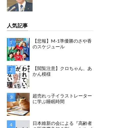
人気記事
【悲報】M-1準優勝のさや香
のスケジュール
【閲覧注意】クロちゃん、あ
かん模様
超売れっ子イラストレーター
に学ぶ睡眠時間
日本維新の会による『高齢者