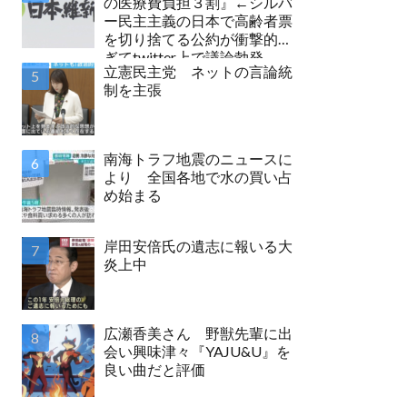
の医療費負担３割』←シルバ
ー民主主義の日本で高齢者票
を切り捨てる公約が衝撃的す
ぎてtwitter上で議論勃発
立憲民主党 ネットの言論統
制を主張
南海トラフ地震のニュースに
より 全国各地で水の買い占
め始まる
岸田安倍氏の遺志に報いる大
炎上中
広瀬香美さん 野獣先輩に出
会い興味津々『YAJU&U』を
良い曲だと評価