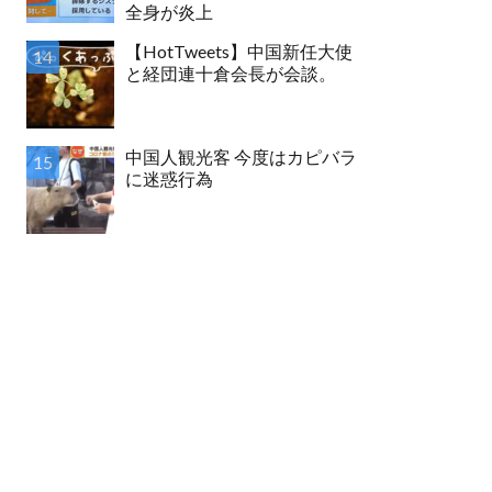
全身が炎上
【HotTweets】中国新任大使
と経団連十倉会長が会談。
中国人観光客 今度はカピバラ
に迷惑行為