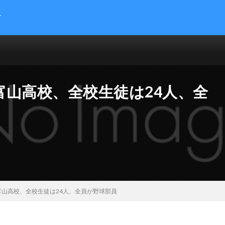
す
提供する総合トレンドサイトです。５chまとめサイトを読みやすくまとめま
 サイエンス マネー 海外の反応
山高校、全校生徒は24人、全
山高校、全校生徒は24人、全員が野球部員