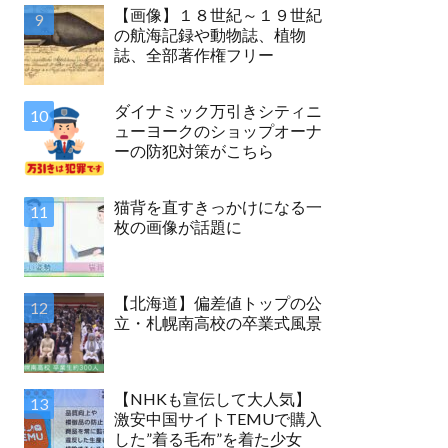
【画像】１８世紀～１９世紀
の航海記録や動物誌、植物
誌、全部著作権フリー
ダイナミック万引きシティニ
ューヨークのショップオーナ
ーの防犯対策がこちら
猫背を直すきっかけになる一
枚の画像が話題に
【北海道】偏差値トップの公
立・札幌南高校の卒業式風景
【NHKも宣伝して大人気】
激安中国サイトTEMUで購入
した”着る毛布”を着た少女