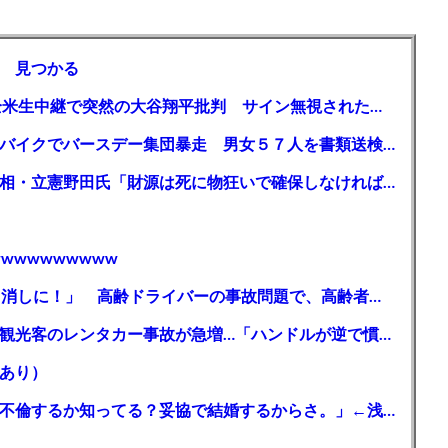
 見つかる
【MLB】「大谷は謙虚ではない」少女が全米生中継で突然の大谷翔平批判 サイン無視された過去明かす
【千葉】「みんなで走れて楽しかった」 バイクでバースデー集団暴走 男女５７人を書類送検 SNSで参加者募る
ガソリン減税、１兆円の財源必要 石破首相・立憲野田氏「財源は死に物狂いで確保しなければならない」「本当に死に物狂いで」
wwwwwwwww
【芸能】高橋真麻「80代で免許を全員取り消しに！」 高齢ドライバーの事故問題で、高齢者の運転免許取り消し法を提案
【🗻】「富士山きれいに撮りたい」外国人観光客のレンタカー事故が急増…「ハンドルが逆で慣れず」、道の狭さも
あり）
シンガーソングライター・平井大「なんで不倫するか知ってる？妥協で結婚するからさ。」←浅すぎると大炎上