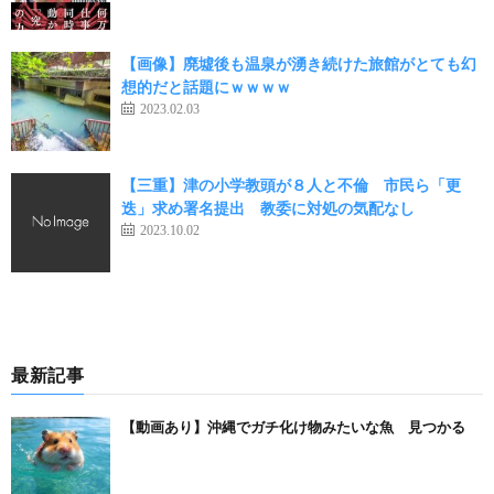
【画像】廃墟後も温泉が湧き続けた旅館がとても幻
想的だと話題にｗｗｗｗ
2023.02.03
【三重】津の小学教頭が８人と不倫 市民ら「更
迭」求め署名提出 教委に対処の気配なし
2023.10.02
最新記事
【動画あり】沖縄でガチ化け物みたいな魚 見つかる