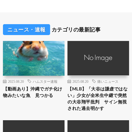
ニュース・速報
カテゴリの最新記事
2025.08.20
ハムスター速報
2025.08.20
痛いニュース
【動画あり】沖縄でガチ化け
【MLB】「大谷は謙虚ではな
物みたいな魚 見つかる
い」少女が全米生中継で突然
の大谷翔平批判 サイン無視
された過去明かす