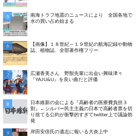
南海トラフ地震のニュースにより 全国各地で
水の買い占め始まる
【画像】１８世紀～１９世紀の航海記録や動物
誌、植物誌、全部著作権フリー
広瀬香美さん 野獣先輩に出会い興味津々
『YAJU&U』を良い曲だと評価
日本維新の会による『高齢者の医療費負担３
割』←シルバー民主主義の日本で高齢者票を切
り捨てる公約が衝撃的すぎてtwitter上で議論勃
発
岸田安倍氏の遺志に報いる大炎上中