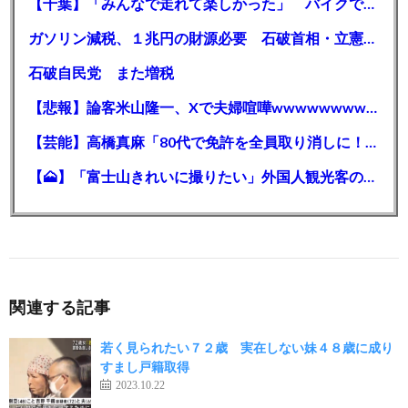
【千葉】「みんなで走れて楽しかった」 バイクでバースデー集団暴走 男女５７人を書類送検 SNSで参加者募る
ガソリン減税、１兆円の財源必要 石破首相・立憲野田氏「財源は死に物狂いで確保しなければならない」「本当に死に物狂いで」
石破自民党 また増税
【悲報】論客米山隆一、Xで夫婦喧嘩wwwwwwwwwwww
【芸能】高橋真麻「80代で免許を全員取り消しに！」 高齢ドライバーの事故問題で、高齢者の運転免許取り消し法を提案
【🗻】「富士山きれいに撮りたい」外国人観光客のレンタカー事故が急増…「ハンドルが逆で慣れず」、道の狭さも
関連する記事
若く見られたい７２歳 実在しない妹４８歳に成り
すまし戸籍取得
2023.10.22