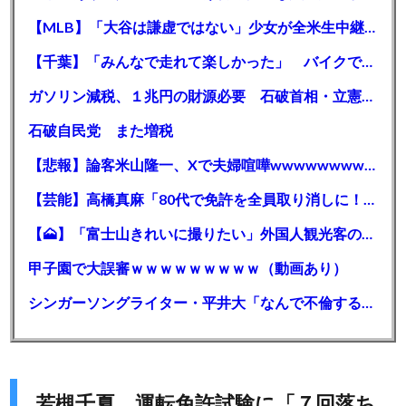
【MLB】「大谷は謙虚ではない」少女が全米生中継で突然の大谷翔平批判 サイン無視された過去明かす
【千葉】「みんなで走れて楽しかった」 バイクでバースデー集団暴走 男女５７人を書類送検 SNSで参加者募る
ガソリン減税、１兆円の財源必要 石破首相・立憲野田氏「財源は死に物狂いで確保しなければならない」「本当に死に物狂いで」
石破自民党 また増税
【悲報】論客米山隆一、Xで夫婦喧嘩wwwwwwwwwwww
【芸能】高橋真麻「80代で免許を全員取り消しに！」 高齢ドライバーの事故問題で、高齢者の運転免許取り消し法を提案
【🗻】「富士山きれいに撮りたい」外国人観光客のレンタカー事故が急増…「ハンドルが逆で慣れず」、道の狭さも
甲子園で大誤審ｗｗｗｗｗｗｗｗｗ（動画あり）
シンガーソングライター・平井大「なんで不倫するか知ってる？妥協で結婚するからさ。」←浅すぎると大炎上
若槻千夏 運転免許試験に「７回落ち