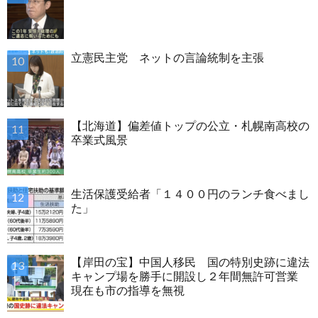
立憲民主党 ネットの言論統制を主張
【北海道】偏差値トップの公立・札幌南高校の
卒業式風景
生活保護受給者「１４００円のランチ食べまし
た」
【岸田の宝】中国人移民 国の特別史跡に違法
キャンプ場を勝手に開設し２年間無許可営業
現在も市の指導を無視