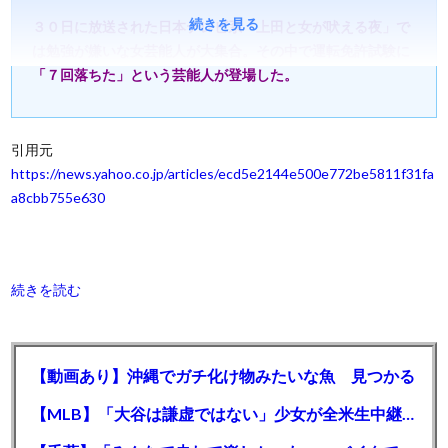
続きを見る
３０日に放送された日本テレビ系「上田と女が吠える夜」で
は勉強が嫌いな女芸能人が大集合。その中で運転免許試験に
「７回落ちた」という芸能人が登場した。
引用元
https://news.yahoo.co.jp/articles/ecd5e2144e500e772be5811f31fa
a8cbb755e630
続きを読む
【動画あり】沖縄でガチ化け物みたいな魚 見つかる
【MLB】「大谷は謙虚ではない」少女が全米生中継で突然の大谷翔平批判 サイン無視された過去明かす