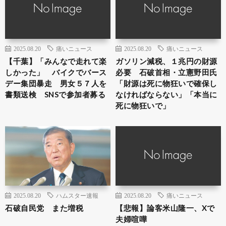
2025.08.20
痛いニュース
2025.08.20
痛いニュース
【千葉】「みんなで走れて楽
ガソリン減税、１兆円の財源
しかった」 バイクでバース
必要 石破首相・立憲野田氏
デー集団暴走 男女５７人を
「財源は死に物狂いで確保し
書類送検 SNSで参加者募る
なければならない」「本当に
死に物狂いで」
2025.08.20
ハムスター速報
2025.08.20
痛いニュース
石破自民党 また増税
【悲報】論客米山隆一、Xで
夫婦喧嘩