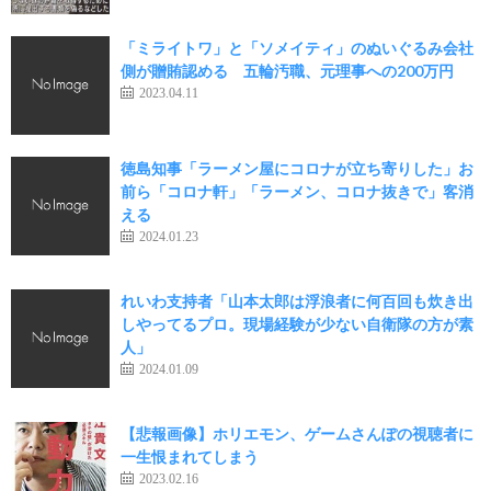
「ミライトワ」と「ソメイティ」のぬいぐるみ会社
側が贈賄認める 五輪汚職、元理事への200万円
2023.04.11
徳島知事「ラーメン屋にコロナが立ち寄りした」お
前ら「コロナ軒」「ラーメン、コロナ抜きで」客消
える
2024.01.23
れいわ支持者「山本太郎は浮浪者に何百回も炊き出
しやってるプロ。現場経験が少ない自衛隊の方が素
人」
2024.01.09
【悲報画像】ホリエモン、ゲームさんぽの視聴者に
一生恨まれてしまう
2023.02.16