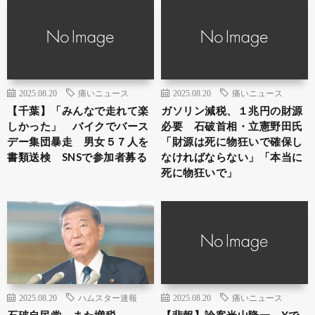
2025.08.20
痛いニュース
2025.08.20
痛いニュース
【千葉】「みんなで走れて楽
ガソリン減税、１兆円の財源
しかった」 バイクでバース
必要 石破首相・立憲野田氏
デー集団暴走 男女５７人を
「財源は死に物狂いで確保し
書類送検 SNSで参加者募る
なければならない」「本当に
死に物狂いで」
2025.08.20
ハムスター速報
2025.08.20
痛いニュース
石破自民党 また増税
【悲報】論客米山隆一、Xで