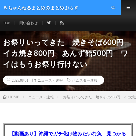
５ちゃんねるまとめのまとめぷらす
TOP
問い合わせ
お祭りいってきた 焼きそば600円
イカ焼き800円 あんず飴500円 ワ
イはもうお祭り行けない
2025.08.01
ニュース・速報
ハムスター速報
ニュース・速報
お祭りいってきた 焼きそば600円 イカ焼
HOME
【動画あり】沖縄でガチ化け物みたいな魚 見つかる