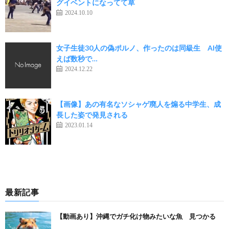
グイベントになってて草
2024.10.10
女子生徒30人の偽ポルノ、作ったのは同級生 AI使
えば数秒で…
2024.12.22
【画像】あの有名なソシャゲ廃人を煽る中学生、成
長した姿で発見される
2023.01.14
最新記事
【動画あり】沖縄でガチ化け物みたいな魚 見つかる