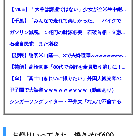
【MLB】「大谷は謙虚ではない」少女が全米生中継で突然の大谷翔平批判 サイン無視された過去明かす
【千葉】「みんなで走れて楽しかった」 バイクでバースデー集団暴走 男女５７人を書類送検 SNSで参加者募る
ガソリン減税、１兆円の財源必要 石破首相・立憲野田氏「財源は死に物狂いで確保しなければならない」「本当に死に物狂いで」
石破自民党 また増税
【悲報】論客米山隆一、Xで夫婦喧嘩wwwwwwwwwwww
【芸能】高橋真麻「80代で免許を全員取り消しに！」 高齢ドライバーの事故問題で、高齢者の運転免許取り消し法を提案
【🗻】「富士山きれいに撮りたい」外国人観光客のレンタカー事故が急増…「ハンドルが逆で慣れず」、道の狭さも
甲子園で大誤審ｗｗｗｗｗｗｗｗｗ（動画あり）
シンガーソングライター・平井大「なんで不倫するか知ってる？妥協で結婚するからさ。」←浅すぎると大炎上
お祭りいってきた 焼きそば600