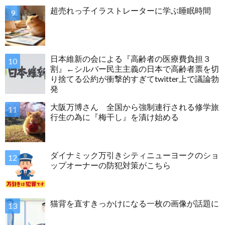
超売れっ子イラストレーターに学ぶ睡眠時間
日本維新の会による『高齢者の医療費負担３
割』←シルバー民主主義の日本で高齢者票を切
り捨てる公約が衝撃的すぎてtwitter上で議論勃
発
大阪万博さん 全国から強制連行される修学旅
行生の為に『梅干し』を漬け始める
ダイナミック万引きシティニューヨークのショ
ップオーナーの防犯対策がこちら
猫背を直すきっかけになる一枚の画像が話題に