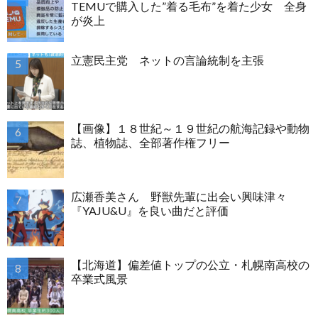
TEMUで購入した”着る毛布”を着た少女 全身
が炎上
立憲民主党 ネットの言論統制を主張
【画像】１８世紀～１９世紀の航海記録や動物
誌、植物誌、全部著作権フリー
広瀬香美さん 野獣先輩に出会い興味津々
『YAJU&U』を良い曲だと評価
【北海道】偏差値トップの公立・札幌南高校の
卒業式風景