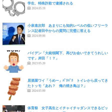
学生、特殊詐欺で逮捕される
2024.05.19
小泉進次郎 あまりにも知的レベルの低いフリーラ
ンス記者田中からの質問に完璧に答える
2024.09.06
バイデン「大統領閣下、再びお会いできてうれしい
です」岸田「！？」
2023.05.20
居酒屋ワイ「うめー」ﾊﾟｸﾊﾟｸ トイレから戻ってき
たトッモ「あれ？ 俺の焼き鳥は？」
2024.05.09
体育祭 女子高生とイチャイチャダンスできるビッ