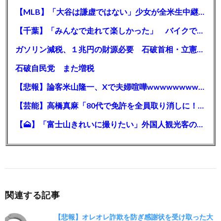
【MLB】「大谷は謙虚ではない」少女が全米生中継で突然の大谷翔平批判 サイン無視された過去明かす
【千葉】「みんなで走れて楽しかった」 バイクでバースデー集団暴走 男女５７人を書類送検 SNSで参加者募る
ガソリン減税、１兆円の財源必要 石破首相・立憲野田氏「財源は死に物狂いで確保しなければならない」「本当に死に物狂いで」
石破自民党 また増税
【悲報】論客米山隆一、Xで夫婦喧嘩wwwwwwwwwwww
【芸能】高橋真麻「80代で免許を全員取り消しに！」 高齢ドライバーの事故問題で、高齢者の運転免許取り消し法を提案
【🗻】「富士山きれいに撮りたい」外国人観光客のレンタカー事故が急増…「ハンドルが逆で慣れず」、道の狭さも
関連する記事
【悲報】オレオレ詐欺を防ぎ感謝状を受け取った大