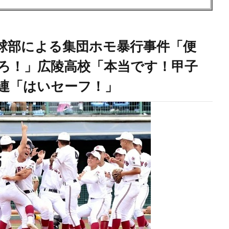
球部による集団ホモ暴行事件「便
ろ！」広陵高校「本当です！甲子
連「はいセーフ！」