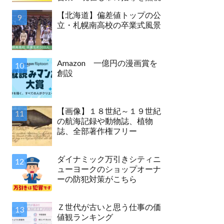
【北海道】偏差値トップの公
立・札幌南高校の卒業式風景
Amazon 一億円の漫画賞を
創設
【画像】１８世紀～１９世紀
の航海記録や動物誌、植物
誌、全部著作権フリー
ダイナミック万引きシティニ
ューヨークのショップオーナ
ーの防犯対策がこちら
Ｚ世代が古いと思う仕事の価
値観ランキング