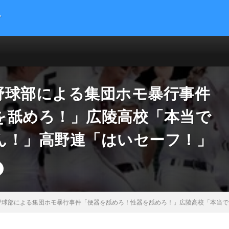
す
提供する総合トレンドサイトです。５chまとめサイトを読みやすくまとめま
 サイエンス マネー 海外の反応
野球部による集団ホモ暴行事件
を舐めろ！」広陵高校「本当で
ん！」高野連「はいセーフ！」
野球部による集団ホモ暴行事件「便器を舐めろ！性器を舐めろ！」広陵高校「本当で