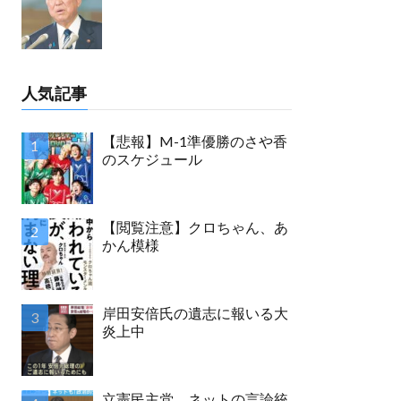
人気記事
【悲報】M-1準優勝のさや香
のスケジュール
【閲覧注意】クロちゃん、あ
かん模様
岸田安倍氏の遺志に報いる大
炎上中
立憲民主党 ネットの言論統