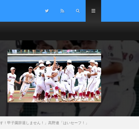
す！甲子園辞退しません！」高野連「はいセーフ！」