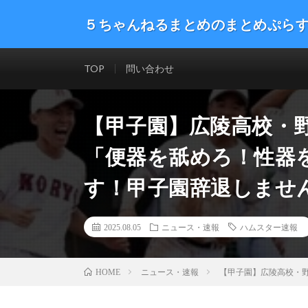
５ちゃんねるまとめのまとめぷら
話題のニュースや最新情報を幅広いジャンルをまとめて
した。ネタ・速報 エンタメ 生活 趣味 漫画アニメ ゲーム
TOP
問い合わせ
【甲子園】広陵高校・
「便器を舐めろ！性器
す！甲子園辞退しませ
2025.08.05
ニュース・速報
ハムスター速報
ニュース・速報
【甲子園】広陵高校・
HOME