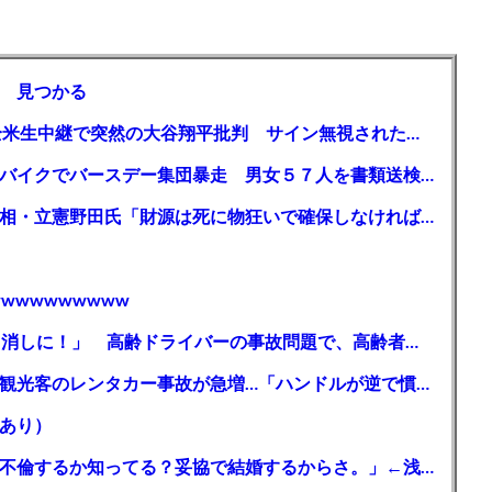
 見つかる
【MLB】「大谷は謙虚ではない」少女が全米生中継で突然の大谷翔平批判 サイン無視された過去明かす
【千葉】「みんなで走れて楽しかった」 バイクでバースデー集団暴走 男女５７人を書類送検 SNSで参加者募る
ガソリン減税、１兆円の財源必要 石破首相・立憲野田氏「財源は死に物狂いで確保しなければならない」「本当に死に物狂いで」
wwwwwwwww
【芸能】高橋真麻「80代で免許を全員取り消しに！」 高齢ドライバーの事故問題で、高齢者の運転免許取り消し法を提案
【🗻】「富士山きれいに撮りたい」外国人観光客のレンタカー事故が急増…「ハンドルが逆で慣れず」、道の狭さも
あり）
シンガーソングライター・平井大「なんで不倫するか知ってる？妥協で結婚するからさ。」←浅すぎると大炎上