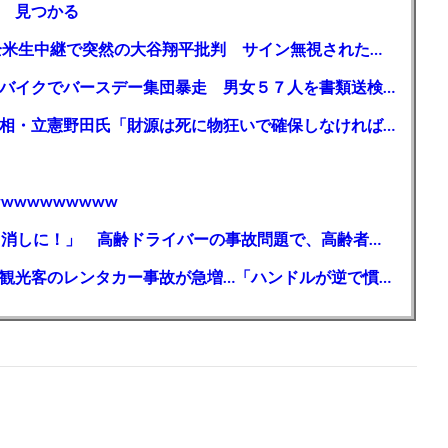
 見つかる
【MLB】「大谷は謙虚ではない」少女が全米生中継で突然の大谷翔平批判 サイン無視された過去明かす
【千葉】「みんなで走れて楽しかった」 バイクでバースデー集団暴走 男女５７人を書類送検 SNSで参加者募る
ガソリン減税、１兆円の財源必要 石破首相・立憲野田氏「財源は死に物狂いで確保しなければならない」「本当に死に物狂いで」
wwwwwwwww
【芸能】高橋真麻「80代で免許を全員取り消しに！」 高齢ドライバーの事故問題で、高齢者の運転免許取り消し法を提案
【🗻】「富士山きれいに撮りたい」外国人観光客のレンタカー事故が急増…「ハンドルが逆で慣れず」、道の狭さも