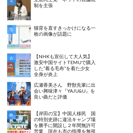
制を主張
猫背を直すきっかけになる一
枚の画像が話題に
【NHKも宣伝して大人気】
激安中国サイトTEMUで購入
した”着る毛布”を着た少女
全身が炎上
広瀬香美さん 野獣先輩に出
会い興味津々『YAJU&U』を
良い曲だと評価
【岸田の宝】中国人移民 国
の特別史跡に違法キャンプ場
を勝手に開設し２年間無許可
営業 現在も市の指導を無視