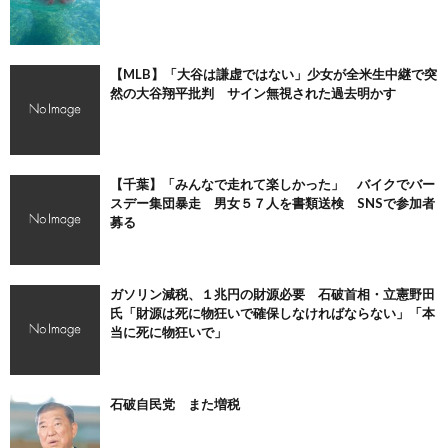
【MLB】「大谷は謙虚ではない」少女が全米生中継で突
然の大谷翔平批判 サイン無視された過去明かす
【千葉】「みんなで走れて楽しかった」 バイクでバー
スデー集団暴走 男女５７人を書類送検 SNSで参加者
募る
ガソリン減税、１兆円の財源必要 石破首相・立憲野田
氏「財源は死に物狂いで確保しなければならない」「本
当に死に物狂いで」
石破自民党 また増税