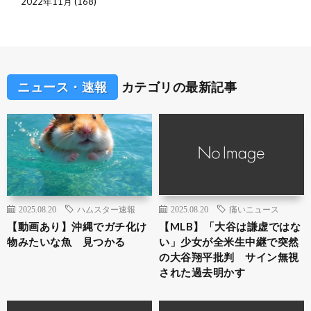
2022年11月
(168)
ニュース・速報
カテゴリの最新記事
2025.08.20
ハムスター速報
2025.08.20
痛いニュース
【動画あり】沖縄でガチ化け
【MLB】「大谷は謙虚ではな
物みたいな魚 見つかる
い」少女が全米生中継で突然
の大谷翔平批判 サイン無視
された過去明かす