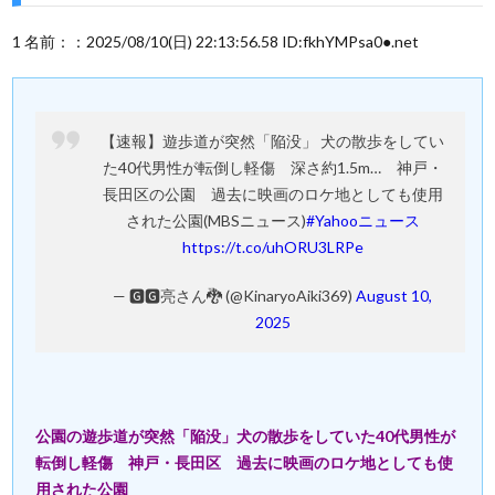
1 名前：：2025/08/10(日) 22:13:56.58 ID:fkhYMPsa0●.net
【速報】遊歩道が突然「陥没」 犬の散歩をしてい
た40代男性が転倒し軽傷 深さ約1.5m… 神戸・
長田区の公園 過去に映画のロケ地としても使用
された公園(MBSニュース)
#Yahooニュース
https://t.co/uhORU3LRPe
— 🅶🅶亮さん🐉 (@KinaryoAiki369)
August 10,
2025
公園の遊歩道が突然「陥没」犬の散歩をしていた40代男性が
転倒し軽傷 神戸・長田区 過去に映画のロケ地としても使
用された公園