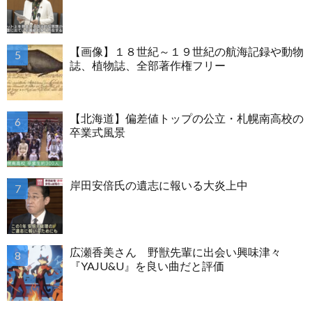
【画像】１８世紀～１９世紀の航海記録や動物
誌、植物誌、全部著作権フリー
【北海道】偏差値トップの公立・札幌南高校の
卒業式風景
岸田安倍氏の遺志に報いる大炎上中
広瀬香美さん 野獣先輩に出会い興味津々
『YAJU&U』を良い曲だと評価