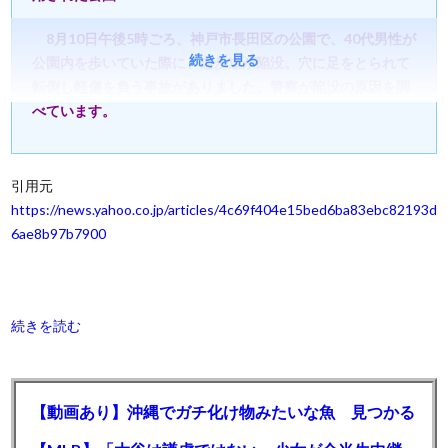
8月10日午後5時ごろ、神戸市長田区の公園で、40代男性が
続きを見る
公園内を歩いていた際に、遊歩道が陥没。穴に足をとられて
転倒し軽傷を負う事故がありました。警察が陥没の原因を調
べています。
引用元
https://news.yahoo.co.jp/articles/4c69f404e15bed6ba83ebc82193d
6ae8b97b7900
続きを読む
【動画あり】沖縄でガチ化け物みたいな魚 見つかる