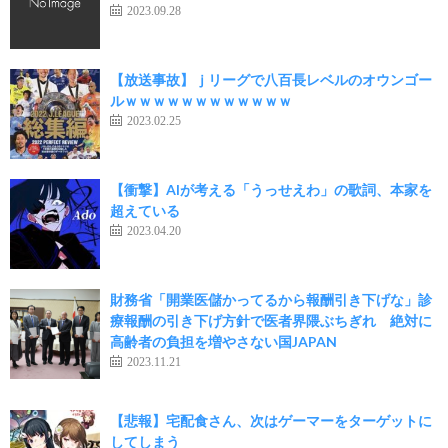
2023.09.28
【放送事故】ｊリーグで八百長レベルのオウンゴー
ルｗｗｗｗｗｗｗｗｗｗｗｗ
2023.02.25
【衝撃】AIが考える「うっせえわ」の歌詞、本家を
超えている
2023.04.20
財務省「開業医儲かってるから報酬引き下げな」診
療報酬の引き下げ方針で医者界隈ぶちぎれ 絶対に
高齢者の負担を増やさない国JAPAN
2023.11.21
【悲報】宅配食さん、次はゲーマーをターゲットに
してしまう