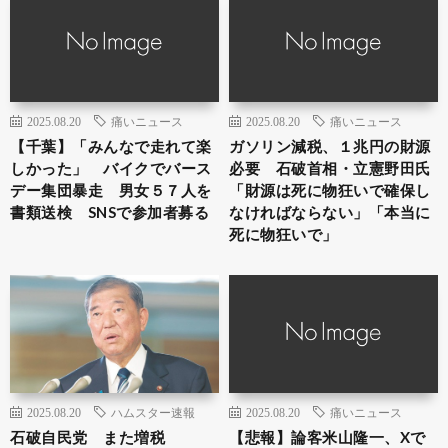
2025.08.20
痛いニュース
2025.08.20
痛いニュース
【千葉】「みんなで走れて楽
ガソリン減税、１兆円の財源
しかった」 バイクでバース
必要 石破首相・立憲野田氏
デー集団暴走 男女５７人を
「財源は死に物狂いで確保し
書類送検 SNSで参加者募る
なければならない」「本当に
死に物狂いで」
2025.08.20
ハムスター速報
2025.08.20
痛いニュース
石破自民党 また増税
【悲報】論客米山隆一、Xで