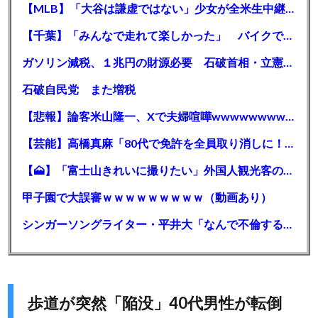
【MLB】「大谷は謙虚ではない」少女が全米生中継で突然の大谷翔平批判 サイン無視された過去明かす
【千葉】「みんなで走れて楽しかった」 バイクでバースデー集団暴走 男女５７人を書類送検 SNSで参加者募る
ガソリン減税、１兆円の財源必要 石破首相・立憲野田氏「財源は死に物狂いで確保しなければならない」「本当に死に物狂いで」
石破自民党 また増税
【悲報】論客米山隆一、Xで夫婦喧嘩wwwwwwwwwwww
【芸能】高橋真麻「80代で免許を全員取り消しに！」 高齢ドライバーの事故問題で、高齢者の運転免許取り消し法を提案
【🗻】「富士山きれいに撮りたい」外国人観光客のレンタカー事故が急増…「ハンドルが逆で慣れず」、道の狭さも
甲子園で大誤審ｗｗｗｗｗｗｗｗｗ（動画あり）
シンガーソングライター・平井大「なんで不倫するか知ってる？妥協で結婚するからさ。」←浅すぎると大炎上
歩道が突然「陥没」40代男性が転倒