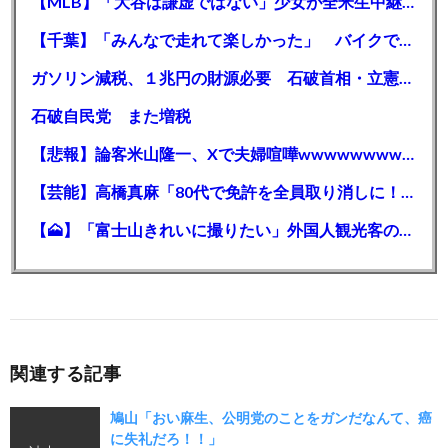
【MLB】「大谷は謙虚ではない」少女が全米生中継で突然の大谷翔平批判 サイン無視された過去明かす
【千葉】「みんなで走れて楽しかった」 バイクでバースデー集団暴走 男女５７人を書類送検 SNSで参加者募る
ガソリン減税、１兆円の財源必要 石破首相・立憲野田氏「財源は死に物狂いで確保しなければならない」「本当に死に物狂いで」
石破自民党 また増税
【悲報】論客米山隆一、Xで夫婦喧嘩wwwwwwwwwwww
【芸能】高橋真麻「80代で免許を全員取り消しに！」 高齢ドライバーの事故問題で、高齢者の運転免許取り消し法を提案
【🗻】「富士山きれいに撮りたい」外国人観光客のレンタカー事故が急増…「ハンドルが逆で慣れず」、道の狭さも
関連する記事
鳩山「おい麻生、公明党のことをガンだなんて、癌
に失礼だろ！！」