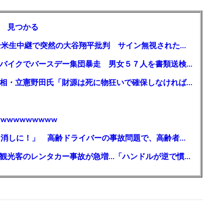
 見つかる
【MLB】「大谷は謙虚ではない」少女が全米生中継で突然の大谷翔平批判 サイン無視された過去明かす
【千葉】「みんなで走れて楽しかった」 バイクでバースデー集団暴走 男女５７人を書類送検 SNSで参加者募る
ガソリン減税、１兆円の財源必要 石破首相・立憲野田氏「財源は死に物狂いで確保しなければならない」「本当に死に物狂いで」
wwwwwwwww
【芸能】高橋真麻「80代で免許を全員取り消しに！」 高齢ドライバーの事故問題で、高齢者の運転免許取り消し法を提案
【🗻】「富士山きれいに撮りたい」外国人観光客のレンタカー事故が急増…「ハンドルが逆で慣れず」、道の狭さも