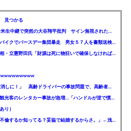
 見つかる
【MLB】「大谷は謙虚ではない」少女が全米生中継で突然の大谷翔平批判 サイン無視された過去明かす
【千葉】「みんなで走れて楽しかった」 バイクでバースデー集団暴走 男女５７人を書類送検 SNSで参加者募る
ガソリン減税、１兆円の財源必要 石破首相・立憲野田氏「財源は死に物狂いで確保しなければならない」「本当に死に物狂いで」
wwwwwwwww
【芸能】高橋真麻「80代で免許を全員取り消しに！」 高齢ドライバーの事故問題で、高齢者の運転免許取り消し法を提案
【🗻】「富士山きれいに撮りたい」外国人観光客のレンタカー事故が急増…「ハンドルが逆で慣れず」、道の狭さも
あり）
シンガーソングライター・平井大「なんで不倫するか知ってる？妥協で結婚するからさ。」←浅すぎると大炎上