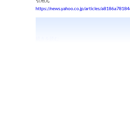
引用元
https://news.yahoo.co.jp/articles/a8186a78
続きを読む