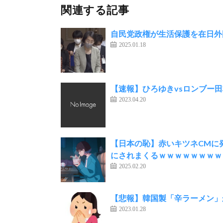
関連する記事
自民党政権が生活保護を在日外
2025.01.18
【速報】ひろゆきvsロンブー
2023.04.20
【日本の恥】赤いキツネCMに
にされまくるｗｗｗｗｗｗｗｗ
2025.02.20
【悲報】韓国製「辛ラーメン」
2023.01.28