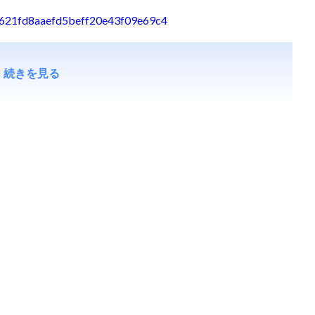
184621fd8aaefd5beff20e43f09e69c4
続きを見る