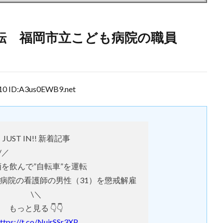
運転 福岡市立こども病院の職員
 ID:A3us0EWB9.net
JUST IN!! 新着記事
⠀ /／
酒を飲んで”自転車”を運転
病院の看護師の男性（31）を懲戒解雇
\＼
もっと見る 👇👇
ttps://t.co/NujrSSr3XP
…