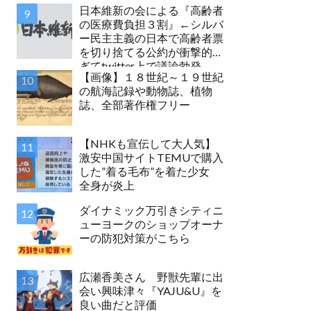
日本維新の会による『高齢者
の医療費負担３割』←シルバ
ー民主主義の日本で高齢者票
を切り捨てる公約が衝撃的す
ぎてtwitter上で議論勃発
【画像】１８世紀～１９世紀
の航海記録や動物誌、植物
誌、全部著作権フリー
【NHKも宣伝して大人気】
激安中国サイトTEMUで購入
した”着る毛布”を着た少女
全身が炎上
ダイナミック万引きシティニ
ューヨークのショップオーナ
ーの防犯対策がこちら
広瀬香美さん 野獣先輩に出
会い興味津々『YAJU&U』を
良い曲だと評価