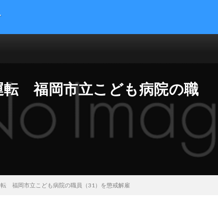
す
提供する総合トレンドサイトです。５chまとめサイトを読みやすくまとめま
 サイエンス マネー 海外の反応
運転 福岡市立こども病院の職
運転 福岡市立こども病院の職員（31）を懲戒解雇