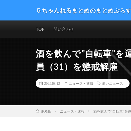
５ちゃんねるまとめのまとめぷら
話題のニュースや最新情報を幅広いジャンルをまとめて
した。ネタ・速報 エンタメ 生活 趣味 漫画アニメ ゲーム
TOP
問い合わせ
酒を飲んで”自転車”を
員（31）を懲戒解雇
2025.08.12
ニュース・速報
痛いニュース
ニュース・速報
酒を飲んで”自転車”を
HOME